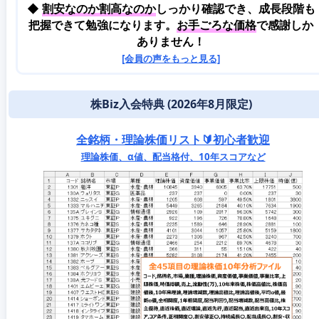
◆
割安なのか割高なのか
しっかり確認でき、成長段階も
把握できて勉強になります。
お手ごろな価格
で感謝しか
ありません！
[会員の声をもっと見る]
株Biz入会特典 (2026年8月限定)
全銘柄・理論株価リスト🔰初心者歓迎
理論株価、α値、配当格付、10年スコアなど