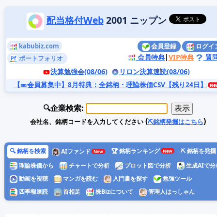
配当格付Web
2001 ニップン
kabubiz.com
会員登録
ログイ
会員特典
|
VIP特典
質
ポートフォリオ
決算勉強会(08/06)
リロン決算速読(08/06)
【🎫会員募集中】8月特典
：全銘柄・理論株価CSV【残り24日】
🔍企業検索:
(
)
会社名、銘柄コードを入力してください
⛏️銘柄発掘はこちら
🔍 銘柄を検索
🏆 銘柄ランキング
⛏️ 銘柄を発掘
AIファンド
理論株価から
チャートで分析
プロット図で分析
生成AIで分
動画を視聴
マンガを読む
入門書を探す
勉強ツール
四季報速読
首相足
株Bizについて
管理人はっしゃん