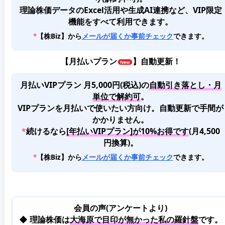
理論株価データのExcel活用や生成AI連携など、VIP限定
機能をすべて利用できます。
*
【株Biz】から
メールが届くか事前チェック
できます。
【
月払いプラン
】自動更新！
月払いVIPプラン 月5,000円(税込)
の
自動引き落とし・月
単位で解約可
。
VIPプランを月払いで使いたい方向け。自動更新で手間が
かかりません。
*
続けるなら
[年払いVIPプラン]が10%お得です
(月4,500
円換算)。
*
【株Biz】から
メールが届くか事前チェック
できます。
会員の声(アンケートより)
◆ 理論株価は
大海原で目印が無かった私の羅針盤
です。