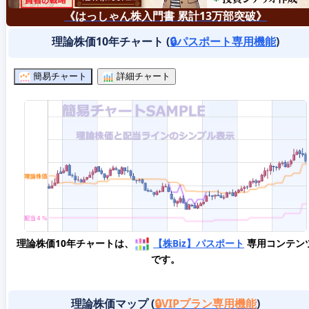
《はっしゃん株入門書 累計13万部突破》
理論株価10年チャート (
🔒パスポート専用機能
)
簡易チャート
詳細チャート
理論株価10年チャートは、
【株Biz】パスポート
専用コンテン
です。
理論株価マップ (
🔒VIPプラン専用機能
)