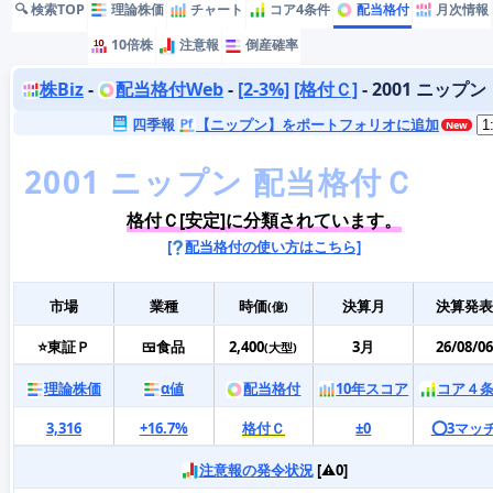
🔍 検索TOP
理論株価
チャート
コア4条件
配当格付
月次情報
10倍株
注意報
倒産確率
株Biz
-
配当格付Web
-
[2-3%]
[格付Ｃ]
- 2001 ニップン
四季報
【ニップン】をポートフォリオに追加
格付Ｃ[安定]に分類されています。
[
配当格付の使い方はこちら]
市場
業種
時価
決算月
決算発表
(億)
⭐東証Ｐ
🍱食品
2,400
3月
26/08/06
(大型)
理論株価
α値
配当格付
10年スコア
コア４
3,316
+16.7%
格付Ｃ
±0
⭕️3マッ
注意報の発令状況
[⚠️0]