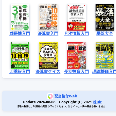
成長株入門
決算書入門
月次情報入門
暴落大全
四季報入門
決算書クイズ
長期投資入門
理論株価入
配当格付Web
Update 2026-08-06 Copyright (C) 2021
株Biz
情報の利用は、利用者の責任で行ってください。当サイトは一切の責任を負いません。