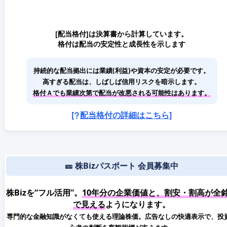
[配当格付]は決算書から計算しています。
格付は配当の安定性と成長性を示します
持続的な配当拠出には業績(利益)や資本の安定が必要です。
高すぎる配当は、しばしば信用リスクを暗示します。
格付Ａでも業績次第で配当が改悪される可能性はあります。
[
配当格付の詳細はこちら]
🎫 株Bizパスポート 会員募集中
株Bizを“フル活用”。
10年分の企業価値と、割安・割高が全
で見える
ようになります。
専門的な金融知識がなくても使える理論株価。広告なしの快適表示で、投