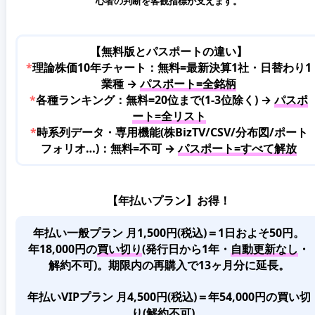
心者の判断を客観指標が支えます。
【無料版とパスポートの違い】
*
理論株価10年チャート：無料=最新決算1社・日替わり1
業種 →
パスポート=全銘柄
*
各種ランキング：無料=20位まで(1-3位除く) →
パスポ
ート=全リスト
*
時系列データ・専用機能(株BizTV/CSV/分布図/ポート
フォリオ…)：無料=不可 →
パスポート=すべて解放
【年払いプラン】お得！
年払い一般プラン 月1,500円(税込)＝1日およそ50円。
年18,000円の
買い切り
(発行日から1年・
自動更新なし
・
解約不可)。期限内の再購入で13ヶ月分に延長。
年払いVIPプラン 月4,500円(税込)＝年54,000円の買い切
り(解約不可)。