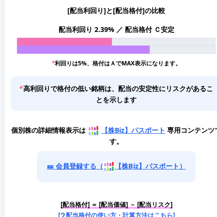
[配当利回り]と[配当格付]の比較
配当利回り 2.39% ／ 配当格付 Ｃ安定
*
利回りは5%、格付はＡでMAX表示になります。
*
高利回りで格付の低い銘柄は、配当の安定性にリスクがあるこ
とを示します
個別株の詳細情報表示は
【株Biz】パスポート
専用コンテンツ
す。
🎫 会員登録する（
【株Biz】パスポート）
[配当格付] ＝ [配当価値] － [配当リスク]
[
配当格付の使い方・計算方法はこちら]