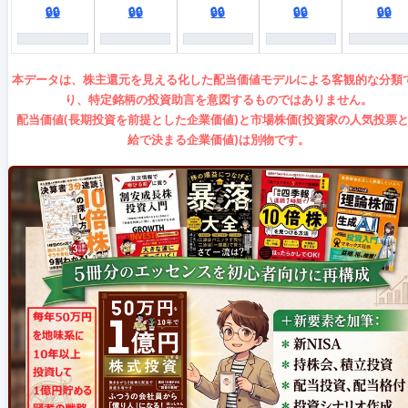
🔒🔒
🔒🔒
🔒🔒
🔒🔒
🔒🔒
本データは、株主還元を見える化した配当価値モデルによる客観的な分類
り、特定銘柄の投資助言を意図するものではありません。
配当価値(長期投資を前提とした企業価値)と市場株価(投資家の人気投票
給で決まる企業価値)は別物です。