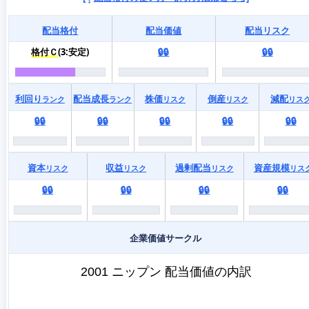
配当格付
配当価値
配当リスク
格付Ｃ
(3:安定)
🔒🔒
🔒🔒
利回り
配当成長
株価
倒産
減配
ランク
ランク
リスク
リスク
リス
🔒🔒
🔒🔒
🔒🔒
🔒🔒
🔒🔒
資本
収益
過剰配当
資産規模
リスク
リスク
リスク
リス
🔒🔒
🔒🔒
🔒🔒
🔒🔒
企業価値サークル