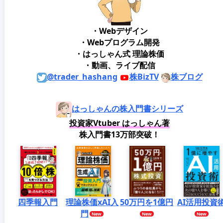
・Webデザイン
・Webプログラム開発
・はっしゃん式 理論株価
・動画、ライブ配信
@trader_hashang
株BizTV
株ブログ
はっしゃんの株入門書シリーズ
投資家Vtuber はっしゃん著
株入門書13万部突破！
四季報入門
理論株価xAI入
50万円を1億円
AI活用投資
門