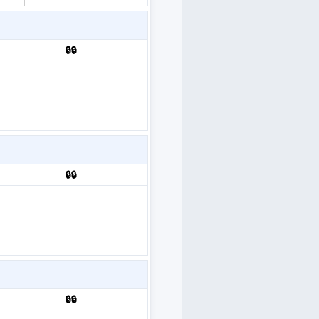
🔒🔒
🔒🔒
🔒🔒