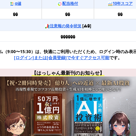
α値
配当格付
10年スコア
🔒🔒
🔒🔒
🔒🔒
注意報の発令状況
[⚠️🔒]
🔒🔒🔒🔒🔒🔒
ム（9:00〜15:30）は、快適にご利用いただくため、ログイン時のみ表
[ログイン]または[会員登録]で今すぐアクセス可能
です。
【はっしゃん最新刊のお知らせ】