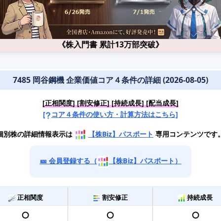
《株入門書 累計13万部突破》
7485 岡谷鋼機 企業価値コア４条件の詳細 (2026-08-05)
[正相関度] [割安修正] [持続成長] [配当成長]
[
コア４条件の使い方・計算方法はこちら]
個別株の詳細情報表示は
【株Biz】パスポート
専用コンテンツです
🎫 会員登録する（
【株Biz】パスポート）
正相関度
割安修正
持続成長
⭕️
⭕️
⭕️