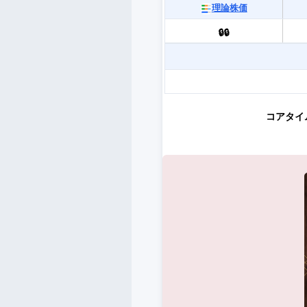
理論株価
🔒🔒
コアタイ