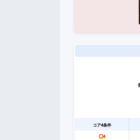
コア4条件
⭕️4