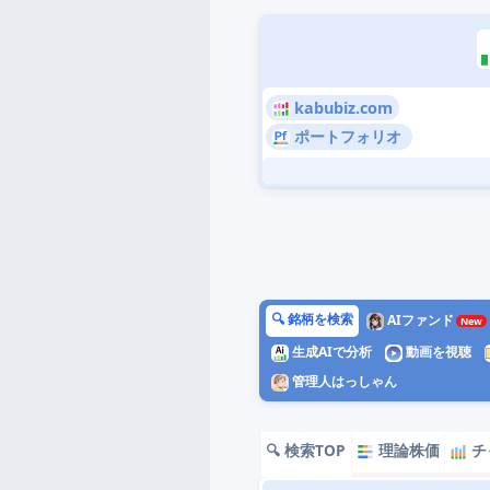
kabubiz.com
ポートフォリオ
🔍 銘柄を検索
AIファンド
生成AIで分析
動画を視聴
管理人はっしゃん
🔍 検索TOP
理論株価
チ