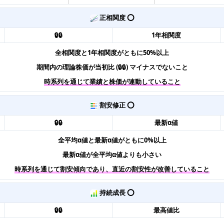
正相関度 ⭕️
🔒🔒
1年相関度
全相関度と1年相関度がともに50%以上
期間内の理論株価が当初比 (🔒🔒) マイナスでないこと
時系列を通じて業績と株価が連動していること
割安修正 ⭕️
🔒🔒
最新α値
全平均α値と最新α値がともに0%以上
最新α値が全平均α値よりも小さい
時系列を通じて割安傾向であり、直近の割安性が改善していること
持続成長 ⭕️
🔒🔒
最高値比