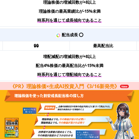
理論株価の増減回数が+8以上
理論株価の最高業績比が-15%未満
時系列を通じて成長傾向であること
配当成長 ⭕️
🔒🔒
最高配当比
増配減配の増減回数が+8以上
配当4%株価の最高配当比が-15%未満
時系列を通じて増配傾向であること
《PR》理論株価×生成AI投資入門《3/16新発売》