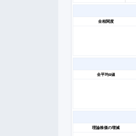
全相関度
全平均α値
理論株価の増減