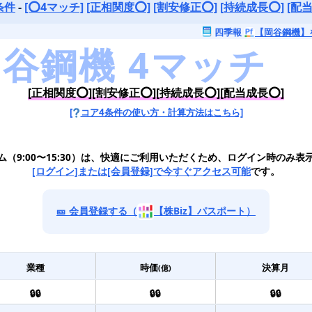
条件
-
[⭕️4マッチ]
[正相関度⭕️]
[割安修正⭕️]
[持続成長⭕️]
[配当
四季報
【岡谷鋼機】
[正相関度⭕️][割安修正⭕️][持続成長⭕️][配当成長⭕️]
[
コア4条件の使い方・計算方法はこちら]
ム（9:00〜15:30）は、快適にご利用いただくため、ログイン時のみ表
[ログイン]または[会員登録]で今すぐアクセス可能
です。
🎫 会員登録する（
【株Biz】パスポート）
業種
時価
決算月
(億)
🔒🔒
🔒🔒
🔒🔒