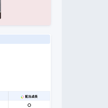
。
配当成長
⭕️