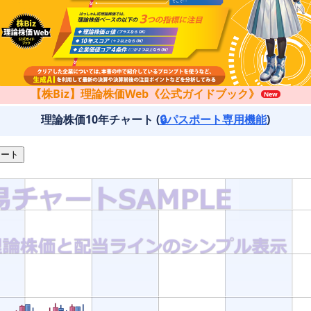
【株Biz】理論株価Web《公式ガイドブック》
理論株価10年チャート (
🔒パスポート専用機能
)
ート