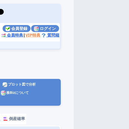
会員登録
ログイン
会員特典
|
VIP特典
質問箱
プロット図で分析
株Bizについて
報
倒産確率