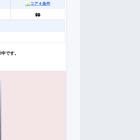
コア４条件
🔒🔒
示中です。