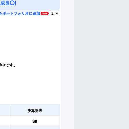
成長⭕️]
をポートフォリオに追加
示中です。
決算発表
🔒🔒