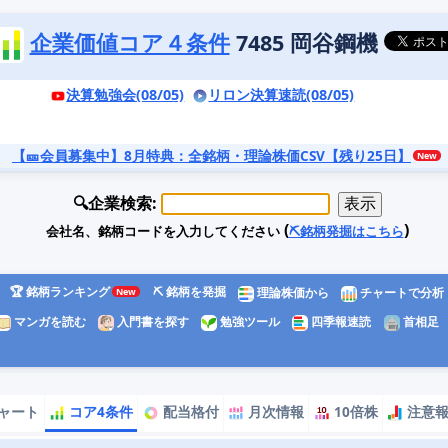
企業価値コア４条件
7485 岡谷鋼機
決算勉強会(08/05)
リロン決算速読(08/05)
【🎫会員募集中】8月特典
：全銘柄・理論株価CSV【残り25日】
🔍企業検索:
(
)
会社名、銘柄コードを入力してください
⛏️銘柄発掘はこちら
🏆 銘柄ランキング
⛏️ 銘柄を発掘
理論株価から
チャートで分析
マンガを読む
入門書を探す
勉強ツール
四季報速読
首相足
ャート
コア4条件
配当格付
月次情報
10倍株
注意