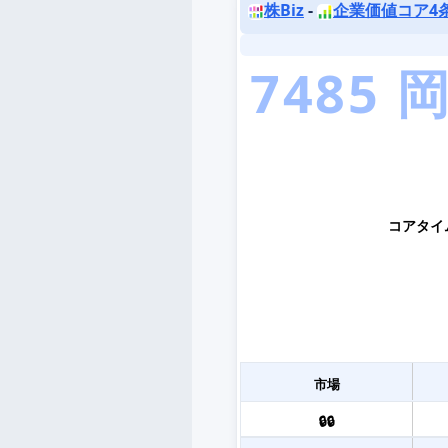
株Biz
-
企業価値コア4
コアタイ
市場
🔒🔒