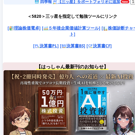
四季報
【三ッ星】をポートフォリオに追加
＜5820＞三ッ星を指定して勉強ツールにリンク
[
理論株価電卓]
[
５年後企業価値計算ツール]
[
株価診断チャ
ト]
[
決算書PL]
[
決算書BS]
[
決算書CF]
【はっしゃん最新刊のお知らせ】