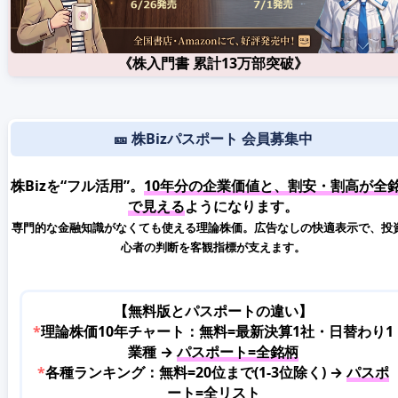
《株入門書 累計13万部突破》
🎫 株Bizパスポート 会員募集中
株Bizを“フル活用”。
10年分の企業価値と、割安・割高が全
で見える
ようになります。
専門的な金融知識がなくても使える理論株価。広告なしの快適表示で、投
心者の判断を客観指標が支えます。
【無料版とパスポートの違い】
*
理論株価10年チャート：無料=最新決算1社・日替わり1
業種 →
パスポート=全銘柄
*
各種ランキング：無料=20位まで(1-3位除く) →
パスポ
ート=全リスト