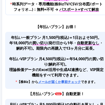
*
時系列データ・専用機能(株BizTV/CSV/分布図/ポート
フォリオ…)：無料=不可 →
パスポート=すべて解放
【年払いプラン】お得！
年払い一般プラン 月1,500円(税込)＝1日およそ50円。
年18,000円の
買い切り
(発行日から1年・
自動更新なし
・
解約不可)。期限内の再購入で13ヶ月分に延長。
年払いVIPプラン 月4,500円(税込)＝年54,000円の買い切
り(解約不可)。
理論株価データのExcel活用や生成AI連携など、VIP限定
機能をすべて利用できます。
*
【株Biz】から
メールが届くか事前チェック
できます。
【
月払いプラン
】自動更新！
月払いVIPプラン 月5,000円(税込)
の
自動引き落とし・月