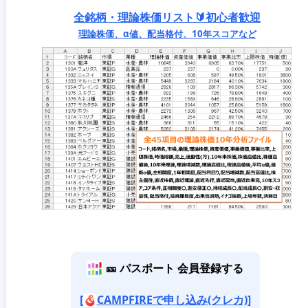
全銘柄・理論株価リスト🔰初心者歓迎
理論株価、α値、配当格付、10年スコアなど
🎫 パスポート 会員登録する
[
CAMPFIREで申し込み(クレカ)]