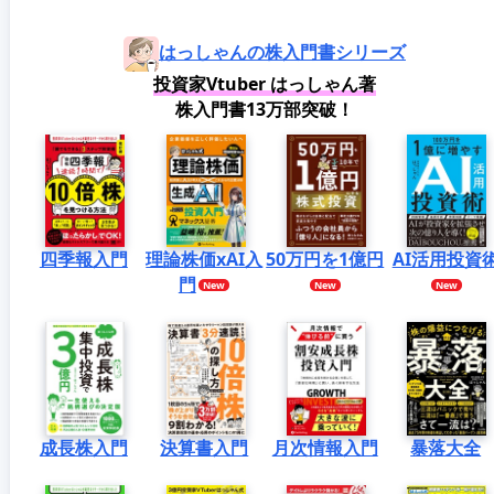
はっしゃんの株入門書シリーズ
投資家Vtuber はっしゃん著
株入門書13万部突破！
四季報入門
理論株価xAI入
50万円を1億円
AI活用投資
門
成長株入門
決算書入門
月次情報入門
暴落大全