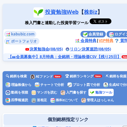
投資勉強Web
【
株Biz
】
株入門書と連動した投資学習ツール
kabubiz.com
会員登録
ログイ
会員特典
|
VIP特典
質
ポートフォリオ
決算勉強会(08/05)
リロン決算速読(08/05)
【🎫会員募集中】8月特典
：全銘柄・理論株価CSV【残り25日】
🔍 銘柄を検索
🏆 銘柄ランキング
⛏️ 銘柄を発掘
AIファンド
理論株価から
チャートで分析
プロット図で分析
生成AIで分
動画を視聴
マンガを読む
入門書を探す
勉強ツール
四季報速読
首相足
株Bizについて
管理人はっしゃん
個別銘柄指定リンク