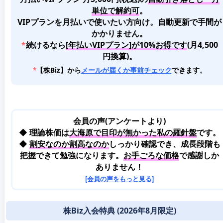
単位で解約可
。
VIPプランを月払いで使いたい方向け。自動更新で手間が
かかりません。
*
続けるなら
[年払いVIPプラン]が10%お得です
(月4,500
円換算)。
*
【株Biz】から
メールが届くか事前チェック
できます。
会員の声(アンケートより)
◆ 理論株価は
大海原で目印が無かった私の羅針盤
です。
◆
割安なのか割高なのか
しっかり確認でき、成長段階も
把握できて勉強になります。
お手ごろな価格
で感謝しか
ありません！
[会員の声をもっと見る]
株Biz入会特典 (2026年8月限定)