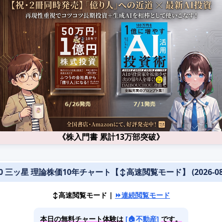
《株入門書 累計13万部突破》
20 三ッ星 理論株価10年チャート【↕️高速閲覧モード】 (2026-08-
↕️高速閲覧モード |
⏩連続閲覧モード
本日の無料チャート体験は
[🏠不動産]
です。