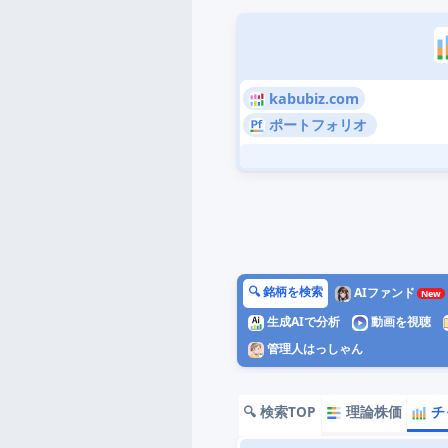
kabubiz.com
ポートフォリオ
🔍 銘柄を検索
AIファンド
生成AIで分析
動画を視聴
管理人はっしゃん
🔍 検索TOP
理論株価
チ