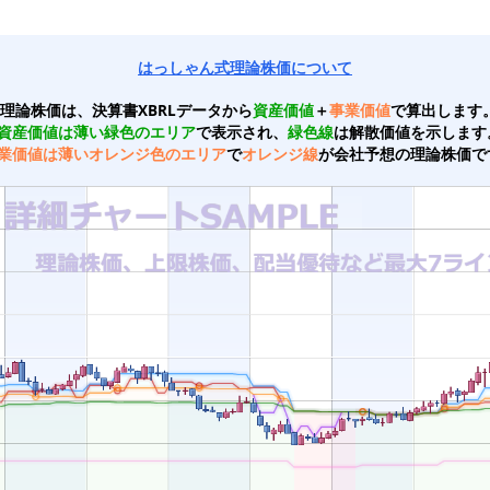
はっしゃん式理論株価について
理論株価は、決算書XBRLデータから
資産価値
＋
事業価値
で算出します
資産価値は薄い緑色のエリア
で表示され、
緑色線
は解散価値を示します
業価値は薄いオレンジ色のエリア
で
オレンジ線
が会社予想の理論株価で