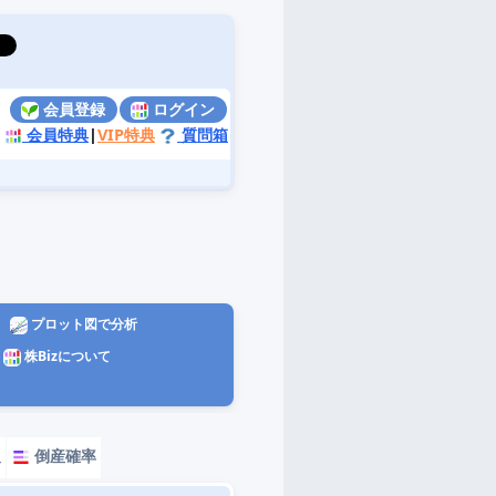
会員登録
ログイン
会員特典
|
VIP特典
質問箱
プロット図で分析
株Bizについて
報
倒産確率