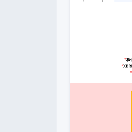
*
株
*
XB
*