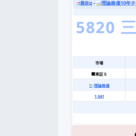
株Biz
-
理論株価10年
市場
🏢東証Ｓ
理論株価
1,041