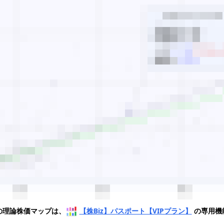
の理論株価マップは、
【株Biz】パスポート【VIPプラン】
の専用機