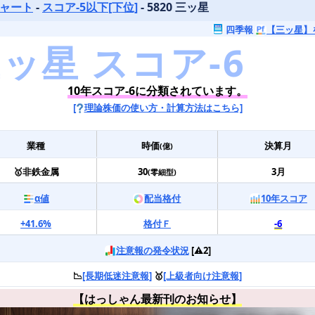
チャート
-
スコア-5以下[下位]
- 5820 三ッ星
四季報
【三ッ星】
10年スコア-6に分類されています。
[
理論株価の使い方・計算方法はこちら]
業種
時価
決算月
(億)
🥇非鉄金属
30
3月
(零細型)
α値
配当格付
10年スコア
+41.6%
格付Ｆ
-6
注意報の発令状況
[⚠️2]
📉
[長期低迷注意報]
🥇
[上級者向け注意報]
【はっしゃん最新刊のお知らせ】