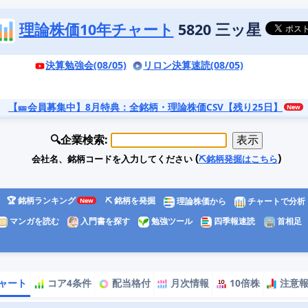
理論株価10年チャート
5820 三ッ星
決算勉強会(08/05)
リロン決算速読(08/05)
【🎫会員募集中】8月特典
：全銘柄・理論株価CSV【残り25日】
🔍企業検索:
(
)
会社名、銘柄コードを入力してください
⛏️銘柄発掘はこちら
🏆 銘柄ランキング
⛏️ 銘柄を発掘
理論株価から
チャートで分析
マンガを読む
入門書を探す
勉強ツール
四季報速読
首相足
ャート
コア4条件
配当格付
月次情報
10倍株
注意