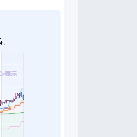
。
。
す。