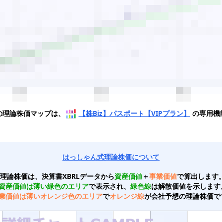
の理論株価マップは、
【株Biz】パスポート【VIPプラン】
の専用機
はっしゃん式理論株価について
理論株価は、決算書XBRLデータから
資産価値
＋
事業価値
で算出します
資産価値は薄い緑色のエリア
で表示され、
緑色線
は解散価値を示します
業価値は薄いオレンジ色のエリア
で
オレンジ線
が会社予想の理論株価で