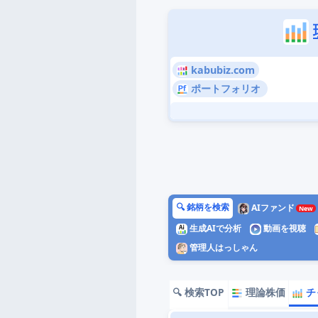
kabubiz.com
ポートフォリオ
🔍 銘柄を検索
AIファンド
生成AIで分析
動画を視聴
管理人はっしゃん
🔍 検索TOP
理論株価
チ