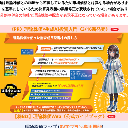
価は理論株価との乖離から逆算しているため市場価格とは異なる場合があり
RLを基準にしているため決算発表後の業績修正が反映されていない場合があり
分割や併合の前後で理論株価や配当が表示不正になっている場合があります
《PR》理論株価×生成AI投資入門《3/16新発売》
【株Biz】理論株価Web《公式ガイドブック》
理論株価マップ (
🔒VIPプラン専用機能
)