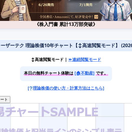
《株入門書 累計13万部突破》
 レーザーテク 理論株価10年チャート【↕️高速閲覧モード】 (2026-0
↕️高速閲覧モード |
⏩連続閲覧モード
本日の無料チャート体験は
[🏠不動産]
です。
[
理論株価の使い方・計算方法はこちら]
ート