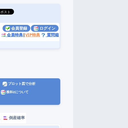
会員登録
ログイン
会員特典
|
VIP特典
質問箱
プロット図で分析
株Bizについて
報
倒産確率