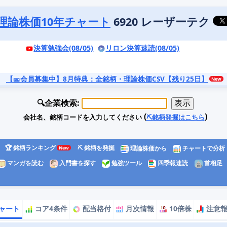
理論株価10年チャート
6920 レーザーテク
決算勉強会(08/05)
リロン決算速読(08/05)
【🎫会員募集中】8月特典
：全銘柄・理論株価CSV【残り25日】
🔍企業検索:
(
)
会社名、銘柄コードを入力してください
⛏️銘柄発掘はこちら
🏆 銘柄ランキング
⛏️ 銘柄を発掘
理論株価から
チャートで分析
マンガを読む
入門書を探す
勉強ツール
四季報速読
首相足
ャート
コア4条件
配当格付
月次情報
10倍株
注意