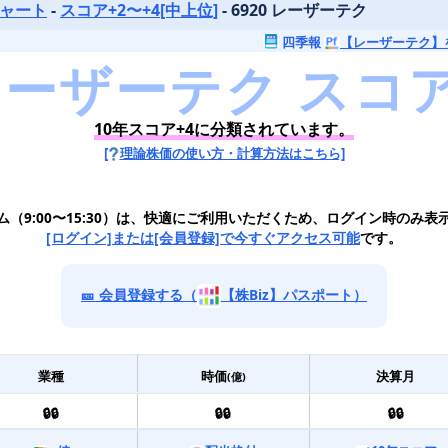
チャート
-
スコア+2〜+4[中上位]
- 6920 レーザーテク
四季報
【レーザーテク】
10年スコア+4に分類されています。
[
理論株価の使い方・計算方法はこちら]
ム（9:00〜15:30）は、快適にご利用いただくため、ログイン時のみ表
[ログイン]または[会員登録]で今すぐアクセス可能
です。
🎫 会員登録する（
【株Biz】パスポート）
業種
時価
決算月
(億)
🔒🔒
🔒🔒
🔒🔒