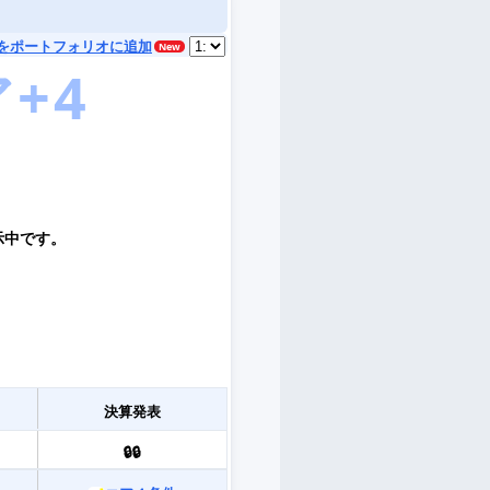
をポートフォリオに追加
示中です。
決算発表
🔒🔒