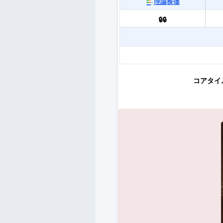
理論株価
🔒🔒
コアタイ