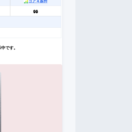
コア４条件
🔒🔒
示中です。