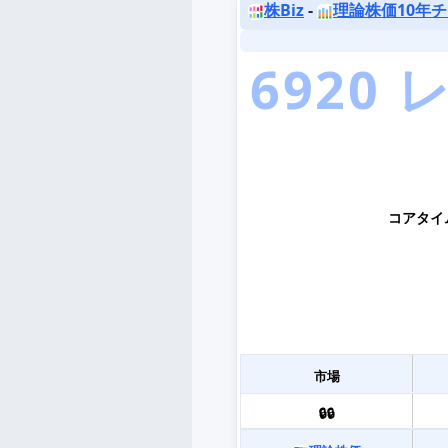
株Biz
-
理論株価10年
コアタイ
市場
🔒🔒