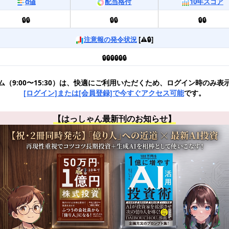
α値
配当格付
10年スコア
🔒🔒
🔒🔒
🔒🔒
注意報の発令状況
[⚠️🔒]
🔒🔒🔒🔒🔒🔒
ム（9:00〜15:30）は、快適にご利用いただくため、ログイン時のみ表
[ログイン]または[会員登録]で今すぐアクセス可能
です。
【はっしゃん最新刊のお知らせ】