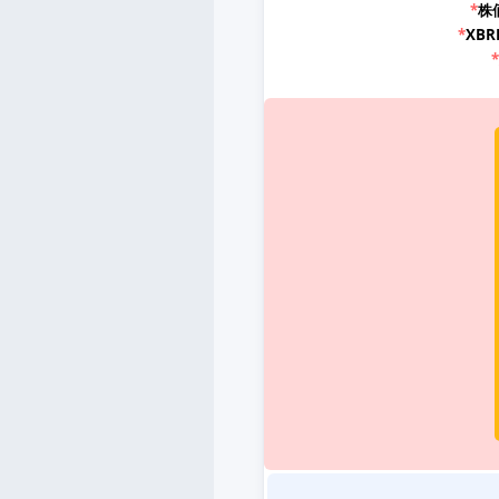
*
株
*
XB
*