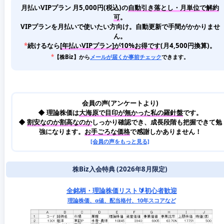
月払いVIPプラン 月5,000円(税込)
の
自動引き落とし・月単位で解約
可
。
VIPプランを月払いで使いたい方向け。自動更新で手間がかかりませ
ん。
*
続けるなら
[年払いVIPプラン]が10%お得です
(月4,500円換算)。
*
【株Biz】から
メールが届くか事前チェック
できます。
会員の声(アンケートより)
◆ 理論株価は
大海原で目印が無かった私の羅針盤
です。
◆
割安なのか割高なのか
しっかり確認でき、成長段階も把握できて勉
強になります。
お手ごろな価格
で感謝しかありません！
[会員の声をもっと見る]
株Biz入会特典 (2026年8月限定)
全銘柄・理論株価リスト🔰初心者歓迎
理論株価、α値、配当格付、10年スコアなど