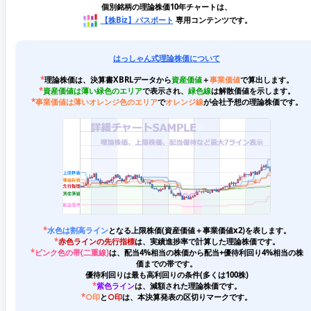
個別銘柄の理論株価10年チャートは、
【株Biz】パスポート
専用コンテンツです。
はっしゃん式理論株価について
*
理論株価は、決算書XBRLデータから
資産価値
＋
事業価値
で算出します。
*
資産価値は薄い緑色のエリア
で表示され、
緑色線
は解散価値を示します。
*
事業価値は薄いオレンジ色のエリア
で
オレンジ線
が会社予想の理論株価です。
*
水色は割高ライン
となる上限株価(資産価値＋事業価値x2)を表します。
*
赤色ラインの先行指標
は、実績進捗率で計算した理論株価です。
*
ピンク色の帯(二重線)
は、配当4%相当の株価から配当+優待利回り4%相当の株
価までの帯です。
優待利回りは最も高利回りの条件(多くは100株)
*
紫色ライン
は、減額された理論株価です。
*
○印
と
○印
は、本決算発表の区切りマークです。