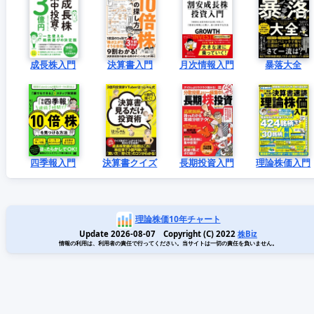
成長株入門
決算書入門
月次情報入門
暴落大全
四季報入門
決算書クイズ
長期投資入門
理論株価入門
理論株価10年チャート
Update 2026-08-07 Copyright (C) 2022
株Biz
情報の利用は、利用者の責任で行ってください。当サイトは一切の責任を負いません。