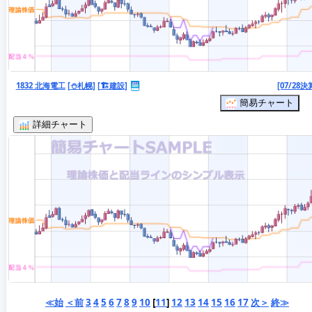
1832 北海電工
[⛄札幌]
[🏗️建設]
[07/28決
簡易チャート
詳細チャート
≪始
＜前
3
4
5
6
7
8
9
10
[
11
]
12
13
14
15
16
17
次＞
終≫