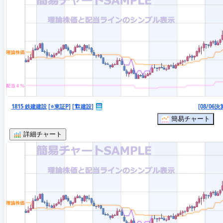
1815 鉄建建設
[⭐東証P]
[🏗️建設]
[08/06決
簡易チャート
詳細チャート