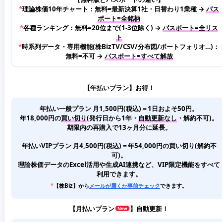
*
理論株価10年チャート：無料=最新決算1社・日替わり1業種 →
パス
ポート=全銘柄
*
各種ランキング：無料=20位まで(1-3位除く) →
パスポート=全リス
ト
*
時系列データ・専用機能(株BizTV/CSV/分布図/ポートフォリオ…)：
無料=不可 →
パスポート=すべて解放
【年払いプラン】お得！
年払い一般プラン 月1,500円(税込)＝1日およそ50円。
年18,000円の
買い切り
(発行日から1年・
自動更新なし
・解約不可)。
期限内の再購入で13ヶ月分に延長。
年払いVIPプラン 月4,500円(税込)＝年54,000円の買い切り(解約不
可)。
理論株価データのExcel活用や生成AI連携など、VIP限定機能をすべて
利用できます。
*
【株Biz】から
メールが届くか事前チェック
できます。
【
月払いプラン
】自動更新！