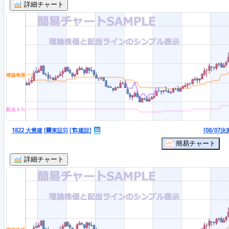
詳細チャート
1822 大豊建
[🏢東証S]
[🏗️建設]
[08/07決
簡易チャート
詳細チャート