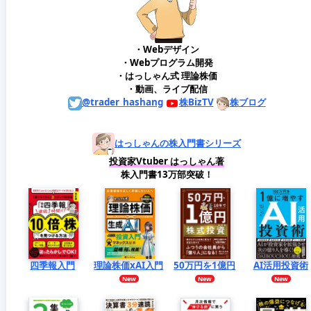
・Webデザイン
・Webプログラム開発
・はっしゃん式 理論株価
・動画、ライブ配信
@trader_hashang
株BizTV
株ブログ
はっしゃんの株入門書シリーズ
投資家Vtuber はっしゃん著
株入門書13万部突破！
四季報入門
理論株価xAI入門
50万円を1億円
AI活用投資術