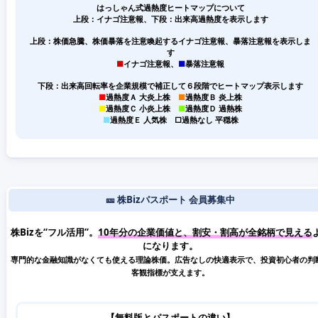
はっしゃん式過熱度ヒートマップについて
上段：イナゴ注意報、下段：出来高過熱度を表示します
上段：株価急騰、株価暴落を注意喚起するイナゴ注意報、暴落注意報を表示しま
す
■
イナゴ注意報、
■
暴落注意報
下段：出来高回転率を企業規模で補正して６段階でヒートマップ表示します
■
過熱度Ａ 大炎上株
■
過熱度Ｂ 炎上株
■
過熱度Ｃ 小炎上株
■
過熱度Ｄ 過熱株
■
過熱度Ｅ 人気株
□
過熱なし 平穏株
🎫 株Bizパスポート 会員募集中
株Bizを“フル活用”。
10年分の企業価値と、割安・割高が全銘柄で見える
になります。
専門的な金融知識がなくても使える理論株価。広告なしの快適表示で、投資初心者の判
客観指標が支えます。
【無料版とパスポートの違い】