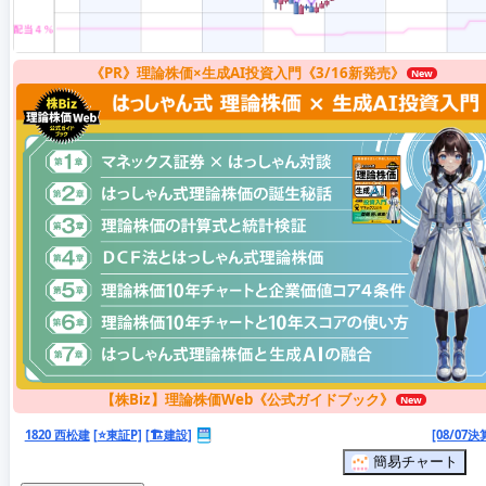
《PR》理論株価×生成AI投資入門《3/16新発売》
【株Biz】理論株価Web《公式ガイドブック》
1820 西松建
[⭐東証P]
[🏗️建設]
[08/07決
簡易チャート