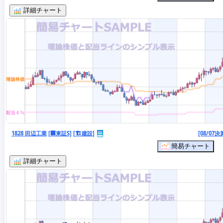
詳細チャート
1828 田辺工業
[🏢東証S]
[🏗️建設]
[08/07決
簡易チャート
詳細チャート