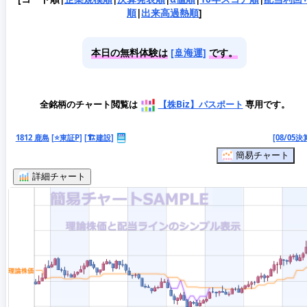
順
|
出来高過熱順
]
本日の無料体験は
[🚢海運]
です。
全銘柄のチャート閲覧は
【株Biz】パスポート
専用です。
1812 鹿島
[⭐東証P]
[🏗️建設]
[08/05決
簡易チャート
詳細チャート