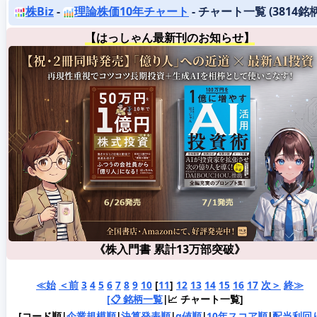
株Biz
-
理論株価10年チャート
- チャート一覧 (3814銘柄
【はっしゃん最新刊のお知らせ】
《株入門書 累計13万部突破》
≪始
＜前
3
4
5
6
7
8
9
10
[
11
]
12
13
14
15
16
17
次＞
終≫
[📋 銘柄一覧
|📈 チャート一覧]
[コード順|
企業規模順
|
決算発表順
|
α値順
|
10年スコア順
|
配当利回