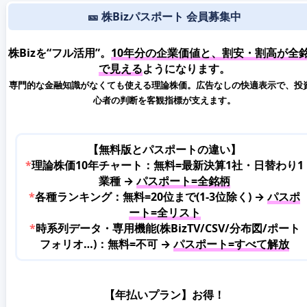
🎫 株Bizパスポート 会員募集中
株Bizを“フル活用”。
10年分の企業価値と、割安・割高が全
で見える
ようになります。
専門的な金融知識がなくても使える理論株価。広告なしの快適表示で、投
心者の判断を客観指標が支えます。
【無料版とパスポートの違い】
*
理論株価10年チャート：無料=最新決算1社・日替わり1
業種 →
パスポート=全銘柄
*
各種ランキング：無料=20位まで(1-3位除く) →
パスポ
ート=全リスト
*
時系列データ・専用機能(株BizTV/CSV/分布図/ポート
フォリオ…)：無料=不可 →
パスポート=すべて解放
【年払いプラン】お得！