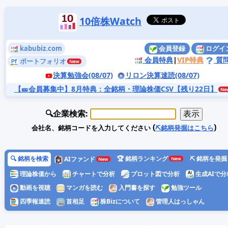
10倍株Watch
kabubiz.com
会員登録
ログイ
会員特典
|
VIP特典
質
ポートフォリオ
決算勉強会(08/07)
リロン決算速読(08/07)
【🎫会員募集中】8月特典
：全銘柄・理論株価CSV【残り22日】
🔍企業検索:
(
)
会社名、銘柄コードを入力してください
⛏️銘柄発掘はこちら
🔍 銘柄を検索
🏆 銘柄ランキング
⛏️ 銘柄を発掘
AIファンド
理論株価から
チャートで分析
プロット図で分析
生成AIで分
動画を視聴
マンガを読む
入門書を探す
勉強ツール
四季報速読
首相足
株Bizについて
管理人はっしゃん