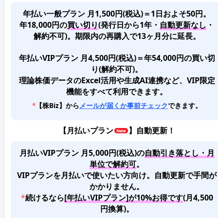
年払い一般プラン 月1,500円(税込)＝1日およそ50円。
年18,000円の
買い切り
(発行日から1年・
自動更新なし
・
解約不可)。期限内の再購入で13ヶ月分に延長。
年払いVIPプラン 月4,500円(税込)＝年54,000円の買い切
り(解約不可)。
理論株価データのExcel活用や生成AI連携など、VIP限定
機能をすべて利用できます。
*
【株Biz】から
メールが届くか事前チェック
できます。
【
月払いプラン
】自動更新！
月払いVIPプラン 月5,000円(税込)
の
自動引き落とし・月
単位で解約可
。
VIPプランを月払いで使いたい方向け。自動更新で手間が
かかりません。
*
続けるなら
[年払いVIPプラン]が10%お得です
(月4,500
円換算)。