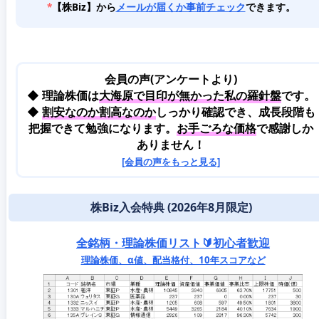
*
【株Biz】から
メールが届くか事前チェック
できます。
会員の声(アンケートより)
◆ 理論株価は
大海原で目印が無かった私の羅針盤
です。
◆
割安なのか割高なのか
しっかり確認でき、成長段階も
把握できて勉強になります。
お手ごろな価格
で感謝しか
ありません！
[会員の声をもっと見る]
株Biz入会特典 (2026年8月限定)
全銘柄・理論株価リスト🔰初心者歓迎
理論株価、α値、配当格付、10年スコアなど