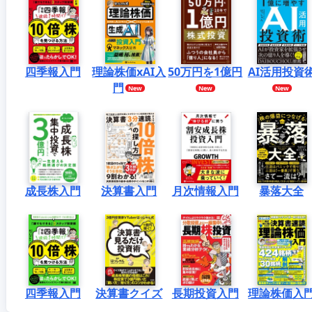
四季報入門
理論株価xAI入
50万円を1億円
AI活用投資
門
成長株入門
決算書入門
月次情報入門
暴落大全
四季報入門
決算書クイズ
長期投資入門
理論株価入