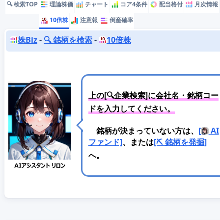
🔍 検索TOP
理論株価
チャート
コア4条件
配当格付
月次情報
10倍株
注意報
倒産確率
株Biz
-
🔍 銘柄を検索
-
10倍株
上の[🔍企業検索]に会社名・銘柄コー
ドを入力してください。
銘柄が決まっていない方は、
[
AI
ファンド]
、または
[⛏️ 銘柄を発掘]
へ。