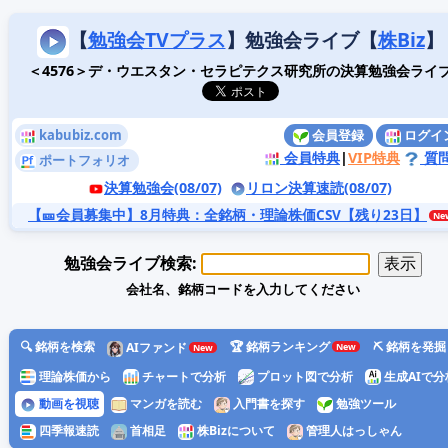
【
勉強会TVプラス
】勉強会ライブ【
株Biz
】
＜4576＞デ・ウエスタン・セラピテクス研究所の決算勉強会ライ
kabubiz.com
会員登録
ログイ
会員特典
|
VIP特典
質
ポートフォリオ
決算勉強会(08/07)
リロン決算速読(08/07)
【🎫会員募集中】8月特典
：全銘柄・理論株価CSV【残り23日】
勉強会ライブ検索:
会社名、銘柄コードを入力してください
🔍 銘柄を検索
🏆 銘柄ランキング
⛏️ 銘柄を発掘
AIファンド
理論株価から
チャートで分析
プロット図で分析
生成AIで分
動画を視聴
マンガを読む
入門書を探す
勉強ツール
四季報速読
首相足
株Bizについて
管理人はっしゃん