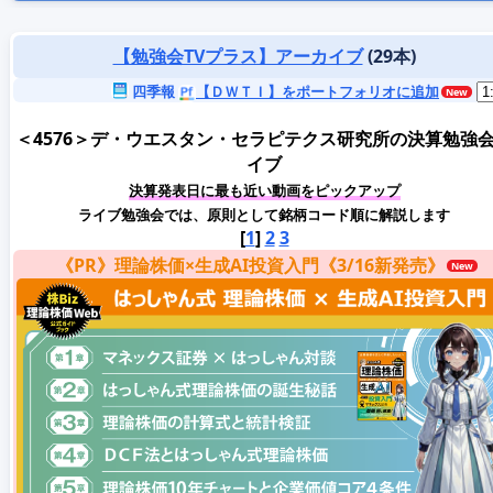
【勉強会TVプラス】アーカイブ
(29本)
四季報
【ＤＷＴＩ】をポートフォリオに追加
＜4576＞デ・ウエスタン・セラピテクス研究所の決算勉強
イブ
決算発表日に最も近い動画をピックアップ
ライブ勉強会では、原則として銘柄コード順に解説します
[
1
]
2
3
《PR》理論株価×生成AI投資入門《3/16新発売》