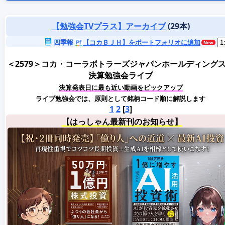
【勉強会TVプラス】アーカイブ
(29本)
四季報
【コカＢＪＨ】をポートフォリオに追加
＜2579＞コカ・コーラボトラーズジャパンホールディング
決算勉強会ライブ
決算発表日に最も近い動画をピックアップ
ライブ勉強会では、原則として銘柄コード順に解説します
1
2
[
3
]
【はっしゃん最新刊のお知らせ】