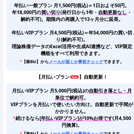
年払い一般プラン 月1,500円(税込)＝1日およそ50円。
年18,000円の
買い切り
(発行日から1年・
自動更新なし
・
解約不可)。期限内の再購入で13ヶ月分に延長。
年払いVIPプラン 月4,500円(税込)＝年54,000円の買い切
り(解約不可)。
理論株価データのExcel活用や生成AI連携など、VIP限定
機能をすべて利用できます。
*
【株Biz】から
メールが届くか事前チェック
できます。
【
月払いプラン
】自動更新！
月払いVIPプラン 月5,000円(税込)
の
自動引き落とし・月
単位で解約可
。
VIPプランを月払いで使いたい方向け。自動更新で手間が
かかりません。
*
続けるなら
[年払いVIPプラン]が10%お得です
(月4,500
円換算)。
*
【株Biz】から
メールが届くか事前チェック
できます。