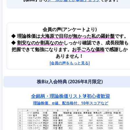
会員の声(アンケートより)
◆ 理論株価は
大海原で目印が無かった私の羅針盤
です。
◆
割安なのか割高なのか
しっかり確認でき、成長段階も
把握できて勉強になります。
お手ごろな価格
で感謝しか
ありません！
[会員の声をもっと見る]
株Biz入会特典 (2026年8月限定)
全銘柄・理論株価リスト🔰初心者歓迎
理論株価、α値、配当格付、10年スコアなど