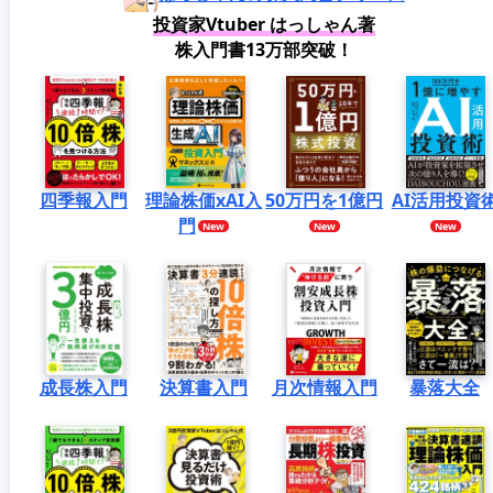
投資家Vtuber はっしゃん著
株入門書13万部突破！
四季報入門
理論株価xAI入
50万円を1億円
AI活用投資
門
成長株入門
決算書入門
月次情報入門
暴落大全