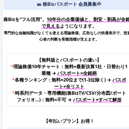
🎫 株Bizパスポート 会員募集中
株Bizを“フル活用”。
10年分の企業価値と、割安・割高が全
で見える
ようになります。
専門的な金融知識がなくても使える理論株価。広告なしの快適表示で、投
心者の判断を客観指標が支えます。
【無料版とパスポートの違い】
*
理論株価10年チャート：無料=最新決算1社・日替わり1
業種 →
パスポート=全銘柄
*
各種ランキング：無料=20位まで(1-3位除く) →
パスポ
ート=全リスト
*
時系列データ・専用機能(株BizTV/CSV/分布図/ポート
フォリオ…)：無料=不可 →
パスポート=すべて解放
【年払いプラン】お得！