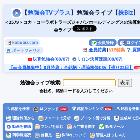
【
勉強会TVプラス
】勉強会ライブ【
株Biz
】
＜2579＞コカ・コーラボトラーズジャパンホールディングスの決算
会ライブ
kabubiz.com
会員登録
ログイ
会員特典
|
VIP特典
質
ポートフォリオ
決算勉強会(08/07)
リロン決算速読(08/07)
【🎫会員募集中】8月特典
：全銘柄・理論株価CSV【残り22日】
勉強会ライブ検索:
会社名、銘柄コードを入力してください
🔍 銘柄を検索
🏆 銘柄ランキング
⛏️ 銘柄を発掘
AIファンド
理論株価から
チャートで分析
プロット図で分析
生成AIで分
動画を視聴
マンガを読む
入門書を探す
勉強ツール
四季報速読
首相足
株Bizについて
管理人はっしゃん