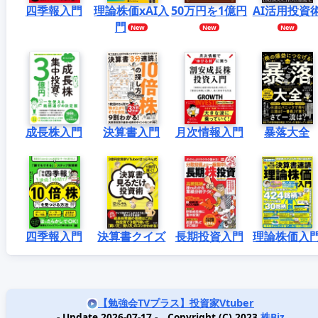
四季報入門
理論株価xAI入
50万円を1億円
AI活用投資
門
成長株入門
決算書入門
月次情報入門
暴落大全
四季報入門
決算書クイズ
長期投資入門
理論株価入
【勉強会TVプラス】投資家Vtuber
- Update 2026-07-17 - Copyright (C) 2023
株Biz