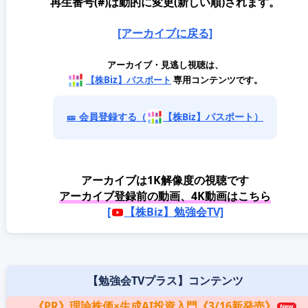
再生番号(#)は動的に変更(新しい順)されます。
[アーカイブに戻る]
アーカイブ・見逃し視聴は、
【株Biz】パスポート
専用コンテンツです。
🎫 会員登録する（
【株Biz】パスポート）
アーカイブは1K解像度の視聴です
アーカイブ登録前の動画、4K動画はこちら
[
【株Biz】勉強会TV]
【勉強会TVプラス】コンテンツ
《PR》理論株価×生成AI投資入門《3/16新発売》