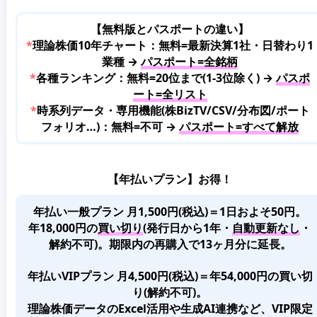
【無料版とパスポートの違い】
*
理論株価10年チャート：無料=最新決算1社・日替わり1
業種 →
パスポート=全銘柄
*
各種ランキング：無料=20位まで(1-3位除く) →
パスポ
ート=全リスト
*
時系列データ・専用機能(株BizTV/CSV/分布図/ポート
フォリオ…)：無料=不可 →
パスポート=すべて解放
【年払いプラン】お得！
年払い一般プラン 月1,500円(税込)＝1日およそ50円。
年18,000円の
買い切り
(発行日から1年・
自動更新なし
・
解約不可)。期限内の再購入で13ヶ月分に延長。
年払いVIPプラン 月4,500円(税込)＝年54,000円の買い切
り(解約不可)。
理論株価データのExcel活用や生成AI連携など、VIP限定