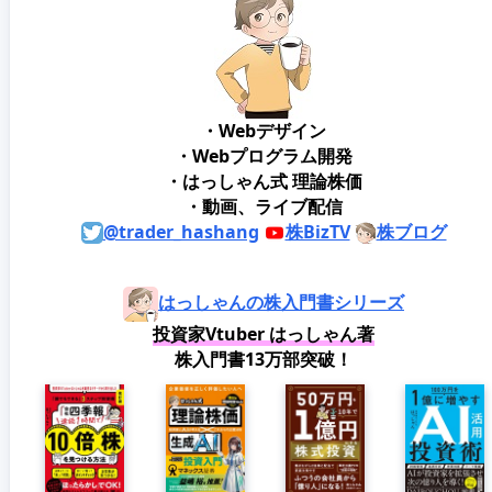
・Webデザイン
・Webプログラム開発
・はっしゃん式 理論株価
・動画、ライブ配信
@trader_hashang
株BizTV
株ブログ
はっしゃんの株入門書シリーズ
投資家Vtuber はっしゃん著
株入門書13万部突破！