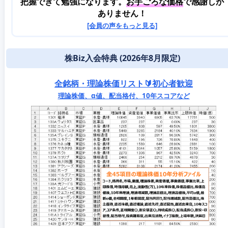
把握できて勉強になります。
お手ごろな価格
で感謝しか
ありません！
[会員の声をもっと見る]
株Biz入会特典 (2026年8月限定)
全銘柄・理論株価リスト🔰初心者歓迎
理論株価、α値、配当格付、10年スコアなど