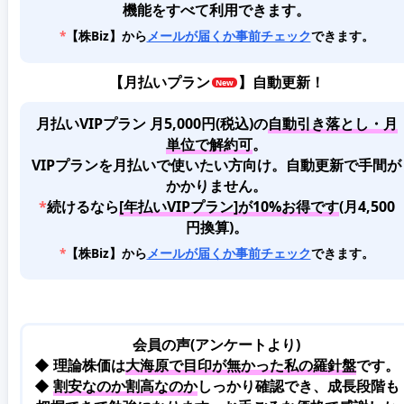
機能をすべて利用できます。
*
【株Biz】から
メールが届くか事前チェック
できます。
【
月払いプラン
】自動更新！
月払いVIPプラン 月5,000円(税込)
の
自動引き落とし・月
単位で解約可
。
VIPプランを月払いで使いたい方向け。自動更新で手間が
かかりません。
*
続けるなら
[年払いVIPプラン]が10%お得です
(月4,500
円換算)。
*
【株Biz】から
メールが届くか事前チェック
できます。
会員の声(アンケートより)
◆ 理論株価は
大海原で目印が無かった私の羅針盤
です。
◆
割安なのか割高なのか
しっかり確認でき、成長段階も