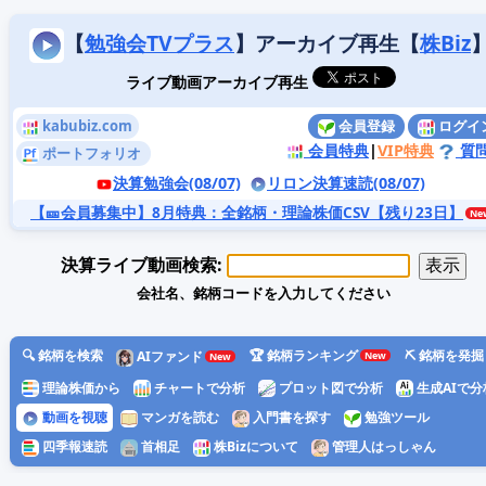
【
勉強会TVプラス
】アーカイブ再生【
株Biz
ライブ動画アーカイブ再生
kabubiz.com
会員登録
ログイ
会員特典
|
VIP特典
質
ポートフォリオ
決算勉強会(08/07)
リロン決算速読(08/07)
【🎫会員募集中】8月特典
：全銘柄・理論株価CSV【残り23日】
決算ライブ動画検索:
会社名、銘柄コードを入力してください
🔍 銘柄を検索
🏆 銘柄ランキング
⛏️ 銘柄を発掘
AIファンド
理論株価から
チャートで分析
プロット図で分析
生成AIで分
動画を視聴
マンガを読む
入門書を探す
勉強ツール
四季報速読
首相足
株Bizについて
管理人はっしゃん