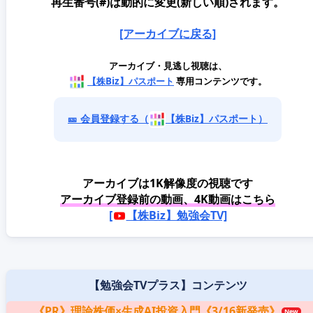
再生番号(#)は動的に変更(新しい順)されます。
[アーカイブに戻る]
アーカイブ・見逃し視聴は、
【株Biz】パスポート
専用コンテンツです。
🎫 会員登録する（
【株Biz】パスポート）
アーカイブは1K解像度の視聴です
アーカイブ登録前の動画、4K動画はこちら
[
【株Biz】勉強会TV]
【勉強会TVプラス】コンテンツ
《PR》理論株価×生成AI投資入門《3/16新発売》