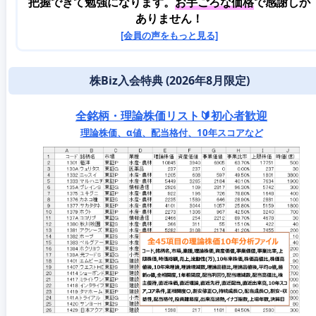
把握できて勉強になります。
お手ごろな価格
で感謝しか
ありません！
[会員の声をもっと見る]
株Biz入会特典 (2026年8月限定)
全銘柄・理論株価リスト🔰初心者歓迎
理論株価、α値、配当格付、10年スコアなど