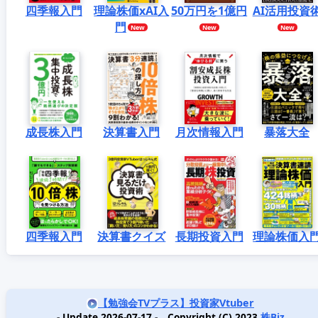
四季報入門
理論株価xAI入
50万円を1億円
AI活用投資
門
成長株入門
決算書入門
月次情報入門
暴落大全
四季報入門
決算書クイズ
長期投資入門
理論株価入
【勉強会TVプラス】投資家Vtuber
- Update 2026-07-17 - Copyright (C) 2023
株Biz