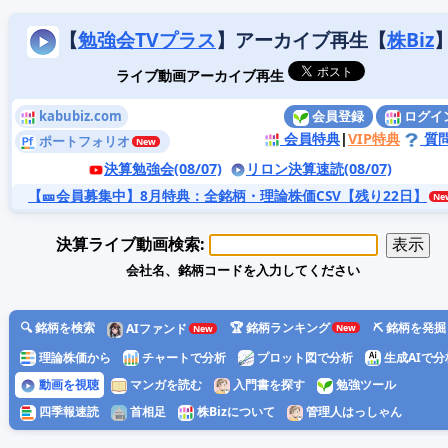
【
勉強会TVプラス
】アーカイブ再生【
株Biz
ライブ動画アーカイブ再生
kabubiz.com
会員登録
ログイ
会員特典
|
VIP特典
質
ポートフォリオ
決算勉強会(08/07)
リロン決算速読(08/07)
【🎫会員募集中】8月特典
：全銘柄・理論株価CSV【残り22日】
決算ライブ動画検索:
会社名、銘柄コードを入力してください
🔍 銘柄を検索
🏆 銘柄ランキング
⛏️ 銘柄を発掘
AIファンド
理論株価から
チャートで分析
プロット図で分析
生成AIで分
動画を視聴
マンガを読む
入門書を探す
勉強ツール
四季報速読
首相足
株Bizについて
管理人はっしゃん