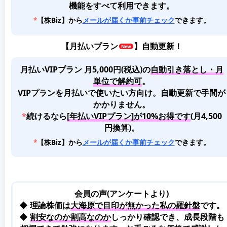
機能をすべて利用できます。
*
【株Biz】から
メールが届くか事前チェック
できます。
【
月払いプラン
】自動更新！
月払いVIPプラン 月5,000円(税込)
の
自動引き落とし・月
単位で解約可
。
VIPプランを月払いで使いたい方向け。自動更新で手間が
かかりません。
*
続けるなら
[年払いVIPプラン]が10%お得です
(月4,500
円換算)。
*
【株Biz】から
メールが届くか事前チェック
できます。
会員の声(アンケートより)
◆ 理論株価は
大海原で目印が無かった私の羅針盤
です。
◆
割安なのか割高なのか
しっかり確認でき、成長段階も