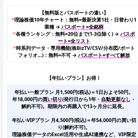
【無料版とパスポートの違い】
*
理論株価10年チャート：無料=最新決算1社・日替わり1
業種 →
パスポート=全銘柄
*
各種ランキング：無料=20位まで(1-3位除く) →
パスポ
ート=全リスト
*
時系列データ・専用機能(株BizTV/CSV/分布図/ポート
フォリオ…)：無料=不可 →
パスポート=すべて解放
【年払いプラン】お得！
年払い一般プラン 月1,500円(税込)＝1日およそ50円。
年18,000円の
買い切り
(発行日から1年・
自動更新なし
・
解約不可)。期限内の再購入で13ヶ月分に延長。
年払いVIPプラン 月4,500円(税込)＝年54,000円の買い切
り(解約不可)。
理論株価データのExcel活用や生成AI連携など、VIP限定