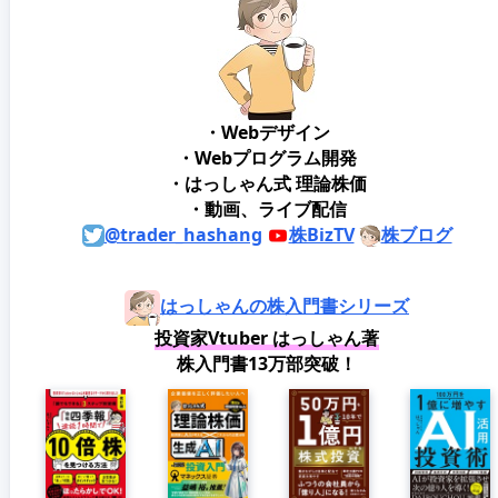
・Webデザイン
・Webプログラム開発
・はっしゃん式 理論株価
・動画、ライブ配信
@trader_hashang
株BizTV
株ブログ
はっしゃんの株入門書シリーズ
投資家Vtuber はっしゃん著
株入門書13万部突破！