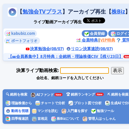
【
勉強会TVプラス
】アーカイブ再生【
株Biz
ライブ動画アーカイブ再生
kabubiz.com
会員登録
ログイ
会員特典
|
VIP特典
質
ポートフォリオ
決算勉強会(08/07)
リロン決算速読(08/07)
【🎫会員募集中】8月特典
：全銘柄・理論株価CSV【残り23日】
決算ライブ動画検索:
会社名、銘柄コードを入力してください
🔍 銘柄を検索
🏆 銘柄ランキング
⛏️ 銘柄を発掘
AIファンド
理論株価から
チャートで分析
プロット図で分析
生成AIで分
動画を視聴
マンガを読む
入門書を探す
勉強ツール
四季報速読
首相足
株Bizについて
管理人はっしゃん