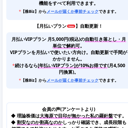
機能をすべて利用できます。
*
【株Biz】から
メールが届くか事前チェック
できます。
【
月払いプラン
】自動更新！
月払いVIPプラン 月5,000円(税込)
の
自動引き落とし・月
単位で解約可
。
VIPプランを月払いで使いたい方向け。自動更新で手間が
かかりません。
*
続けるなら
[年払いVIPプラン]が10%お得です
(月4,500
円換算)。
*
【株Biz】から
メールが届くか事前チェック
できます。
会員の声(アンケートより)
◆ 理論株価は
大海原で目印が無かった私の羅針盤
です。
◆
割安なのか割高なのか
しっかり確認でき、成長段階も