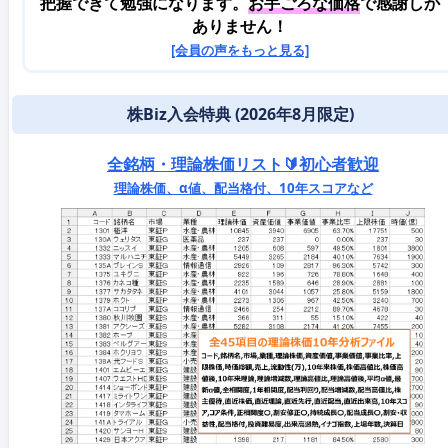
把握できて勉強になります。
お手ごろな価格
で感謝しか
ありません！
[会員の声をもっと見る]
株Biz入会特典 (2026年8月限定)
全銘柄・理論株価リスト🔰初心者歓迎
理論株価、α値、配当格付、10年スコアなど