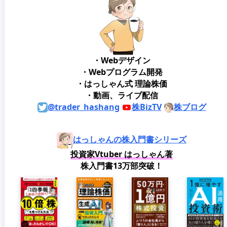
・Webデザイン
・Webプログラム開発
・はっしゃん式 理論株価
・動画、ライブ配信
@trader_hashang
株BizTV
株ブログ
はっしゃんの株入門書シリーズ
投資家Vtuber はっしゃん著
株入門書13万部突破！