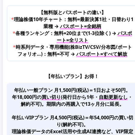
【無料版とパスポートの違い】
*
理論株価10年チャート：無料=最新決算1社・日替わり1
業種 →
パスポート=全銘柄
*
各種ランキング：無料=20位まで(1-3位除く) →
パスポ
ート=全リスト
*
時系列データ・専用機能(株BizTV/CSV/分布図/ポート
フォリオ…)：無料=不可 →
パスポート=すべて解放
【年払いプラン】お得！
年払い一般プラン 月1,500円(税込)＝1日およそ50円。
年18,000円の
買い切り
(発行日から1年・
自動更新なし
・
解約不可)。期限内の再購入で13ヶ月分に延長。
年払いVIPプラン 月4,500円(税込)＝年54,000円の買い切
り(解約不可)。
理論株価データのExcel活用や生成AI連携など、VIP限定