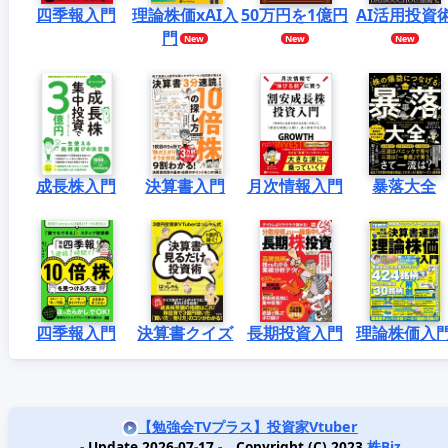
四季報入門
理論株価xAI入
50万円を1億円
AI活用投資
門
成長株入門
決算書入門
月次情報入門
暴落大全
四季報入門
決算書クイズ
長期投資入門
理論株価入
【勉強会TVプラス】投資家Vtuber
- Update 2026-07-17 - Copyright (C) 2023
株Biz