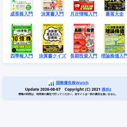
成長株入門
決算書入門
月次情報入門
暴落大全
四季報入門
決算書クイズ
長期投資入門
理論株価入
国際優良株Watch
Update 2026-08-07 Copyright (C) 2021
株Biz
情報の利用は、利用者の責任で行ってください。当サイトは一切の責任を負いません。