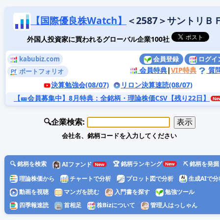
【国際優良株Watch】
＜2587＞サントリＢ
外国人投資家に買われるグローバル企業100社
kabubiz.com
会員登録
ログイ
会員特典
|
VIP特典
質
ポートフォリオ
決算勉強会(08/07)
リロン決算速読(08/07)
【🎫会員募集中】8月特典
：全銘柄・理論株価CSV【残り22日】
🔍企業検索:
会社名、銘柄コードを入力してください
🔍 銘柄を検索
🏆 銘柄ランキング
⛏️ 銘柄を発掘
AIファンド
理論株価から
チャートで分析
プロット図で分析
生成AIで分
動画を視聴
マンガを読む
入門書を探す
勉強ツール
四季報速読
首相足
株Bizについて
管理人はっしゃん