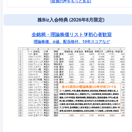
[会員の声をもっと見る]
株Biz入会特典 (2026年8月限定)
全銘柄・理論株価リスト🔰初心者歓迎
理論株価、α値、配当格付、10年スコアなど