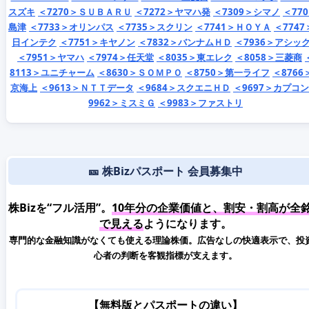
スズキ
＜7270＞ＳＵＢＡＲＵ
＜7272＞ヤマハ発
＜7309＞シマノ
＜77
島津
＜7733＞オリンパス
＜7735＞スクリン
＜7741＞ＨＯＹＡ
＜7747
日インテク
＜7751＞キヤノン
＜7832＞バンナムＨＤ
＜7936＞アシッ
＜7951＞ヤマハ
＜7974＞任天堂
＜8035＞東エレク
＜8058＞三菱商
8113＞ユニチャーム
＜8630＞ＳＯＭＰＯ
＜8750＞第一ライフ
＜8766
京海上
＜9613＞ＮＴＴデータ
＜9684＞スクエニＨＤ
＜9697＞カプコン
9962＞ミスミＧ
＜9983＞ファストリ
🎫 株Bizパスポート 会員募集中
株Bizを“フル活用”。
10年分の企業価値と、割安・割高が全
で見える
ようになります。
専門的な金融知識がなくても使える理論株価。広告なしの快適表示で、投
心者の判断を客観指標が支えます。
【無料版とパスポートの違い】