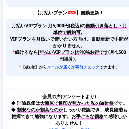
【
月払いプラン
】自動更新！
月払いVIPプラン 月5,000円(税込)
の
自動引き落とし・月
単位で解約可
。
VIPプランを月払いで使いたい方向け。自動更新で手間が
かかりません。
*
続けるなら
[年払いVIPプラン]が10%お得です
(月4,500
円換算)。
*
【株Biz】から
メールが届くか事前チェック
できます。
会員の声(アンケートより)
◆ 理論株価は
大海原で目印が無かった私の羅針盤
です。
◆
割安なのか割高なのか
しっかり確認でき、成長段階も
把握できて勉強になります。
お手ごろな価格
で感謝しか
ありません！