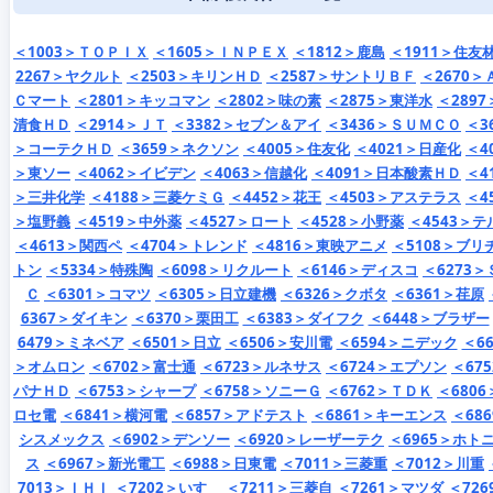
＜1003＞ＴＯＰＩＸ
＜1605＞ＩＮＰＥＸ
＜1812＞鹿島
＜1911＞住友
2267＞ヤクルト
＜2503＞キリンＨＤ
＜2587＞サントリＢＦ
＜2670＞
Ｃマート
＜2801＞キッコマン
＜2802＞味の素
＜2875＞東洋水
＜2897
清食ＨＤ
＜2914＞ＪＴ
＜3382＞セブン＆アイ
＜3436＞ＳＵＭＣＯ
＜3
＞コーテクＨＤ
＜3659＞ネクソン
＜4005＞住友化
＜4021＞日産化
＜4
＞東ソー
＜4062＞イビデン
＜4063＞信越化
＜4091＞日本酸素ＨＤ
＜4
＞三井化学
＜4188＞三菱ケミＧ
＜4452＞花王
＜4503＞アステラス
＜4
＞塩野義
＜4519＞中外薬
＜4527＞ロート
＜4528＞小野薬
＜4543＞テ
＜4613＞関西ペ
＜4704＞トレンド
＜4816＞東映アニメ
＜5108＞ブリ
トン
＜5334＞特殊陶
＜6098＞リクルート
＜6146＞ディスコ
＜6273＞
Ｃ
＜6301＞コマツ
＜6305＞日立建機
＜6326＞クボタ
＜6361＞荏原
6367＞ダイキン
＜6370＞栗田工
＜6383＞ダイフク
＜6448＞ブラザー
6479＞ミネベア
＜6501＞日立
＜6506＞安川電
＜6594＞ニデック
＜66
＞オムロン
＜6702＞富士通
＜6723＞ルネサス
＜6724＞エプソン
＜67
パナＨＤ
＜6753＞シャープ
＜6758＞ソニーＧ
＜6762＞ＴＤＫ
＜6806
ロセ電
＜6841＞横河電
＜6857＞アドテスト
＜6861＞キーエンス
＜68
シスメックス
＜6902＞デンソー
＜6920＞レーザーテク
＜6965＞ホト
ス
＜6967＞新光電工
＜6988＞日東電
＜7011＞三菱重
＜7012＞川重
7013＞ＩＨＩ
＜7202＞いすゞ
＜7211＞三菱自
＜7261＞マツダ
＜726