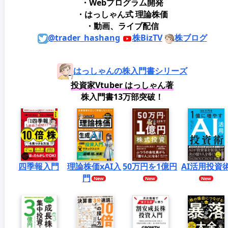
・Webプログラム開発
・はっしゃん式 理論株価
・動画、ライブ配信
@trader_hashang
株BizTV
株ブログ
はっしゃんの株入門書シリーズ
投資家Vtuber はっしゃん著
株入門書13万部突破！
四季報入門
理論株価xAI入
50万円を1億円
AI活用投資
門