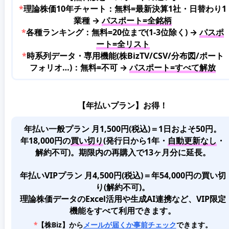
*
理論株価10年チャート：無料=最新決算1社・日替わり1
業種 →
パスポート=全銘柄
*
各種ランキング：無料=20位まで(1-3位除く) →
パスポ
ート=全リスト
*
時系列データ・専用機能(株BizTV/CSV/分布図/ポート
フォリオ…)：無料=不可 →
パスポート=すべて解放
【年払いプラン】お得！
年払い一般プラン 月1,500円(税込)＝1日およそ50円。
年18,000円の
買い切り
(発行日から1年・
自動更新なし
・
解約不可)。期限内の再購入で13ヶ月分に延長。
年払いVIPプラン 月4,500円(税込)＝年54,000円の買い切
り(解約不可)。
理論株価データのExcel活用や生成AI連携など、VIP限定
機能をすべて利用できます。
*
【株Biz】から
メールが届くか事前チェック
できます。