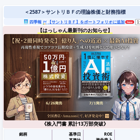
＜2587＞サントリＢＦの理論株価と財務指標
四季報
【サントリＢＦ】をポートフォリオに追加
【はっしゃん最新刊のお知らせ】
《株入門書 累計13万部突破》
銘柄
基準日
ROE
海外売上
基準比