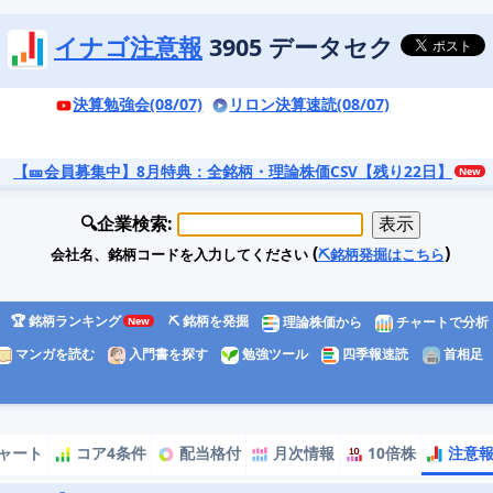
イナゴ注意報
3905 データセク
決算勉強会(08/07)
リロン決算速読(08/07)
【🎫会員募集中】8月特典
：全銘柄・理論株価CSV【残り22日】
🔍企業検索:
(
)
会社名、銘柄コードを入力してください
⛏️銘柄発掘はこちら
🏆 銘柄ランキング
⛏️ 銘柄を発掘
理論株価から
チャートで分析
マンガを読む
入門書を探す
勉強ツール
四季報速読
首相足
ャート
コア4条件
配当格付
月次情報
10倍株
注意