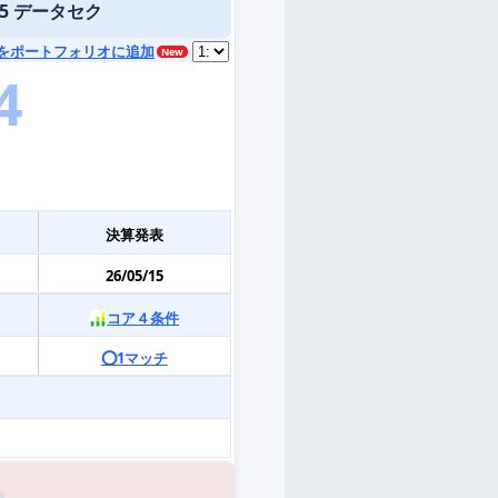
905 データセク
をポートフォリオに追加
決算発表
26/05/15
コア４条件
⭕️1マッチ