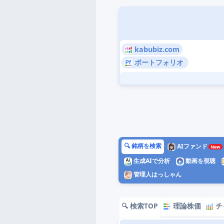
kabubiz.com
ポートフォリオ
🔍 銘柄を検索
AIファンド
生成AIで分析
動画を視聴
管理人はっしゃん
🔍 検索TOP
理論株価
チ