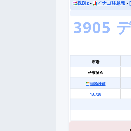
株Biz
-
イナゴ注意報
-
市場
🌱東証Ｇ
理論株価
13,728