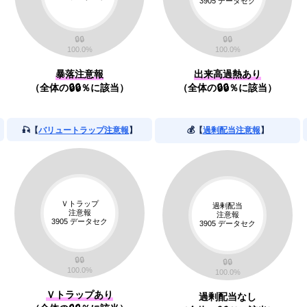
暴落注意報
出来高過熱あり
（全体の🔒🔒％に該当）
（全体の🔒🔒％に該当）
🎣【
バリュートラップ注意報
】
💰【
過剰配当注意報
】
Ｖトラップあり
過剰配当なし