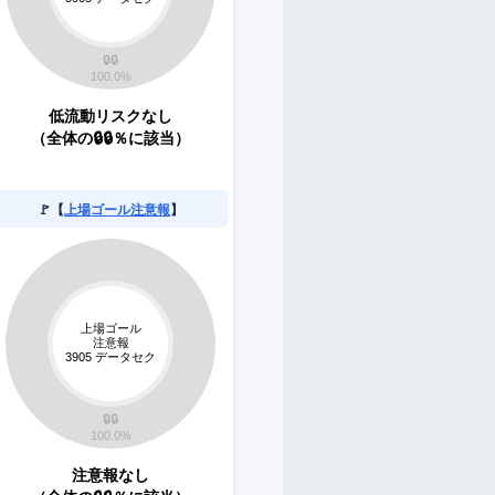
低流動リスクなし
（全体の🔒🔒％に該当）
🚩【
上場ゴール注意報
】
注意報なし