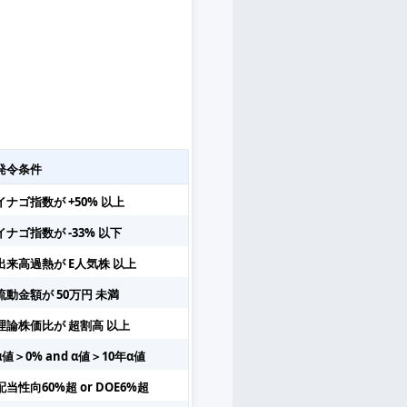
。
発令条件
イナゴ指数が +50% 以上
イナゴ指数が -33% 以下
出来高過熱が E人気株 以上
流動金額が 50万円 未満
理論株価比が 超割高 以上
α値＞0% and α値＞10年α値
配当性向60%超 or DOE6%超