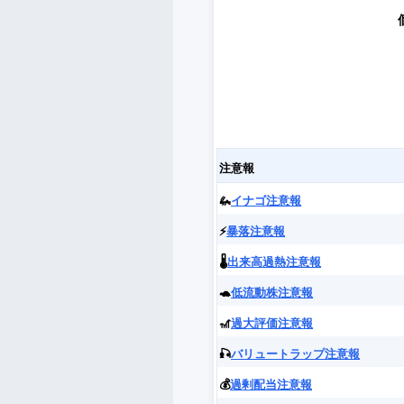
注意報
🦗
イナゴ注意報
⚡️
暴落注意報
🌡️
出来高過熱注意報
🐢
低流動株注意報
🎢
過大評価注意報
🎣
バリュートラップ注意報
💰
過剰配当注意報