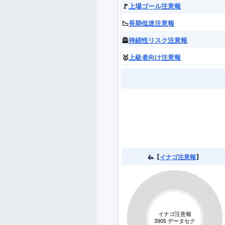
🚩
上場ゴール注意報
📉
長期低迷注意報
🦺
持続性リスク注意報
🥇
上級者向け注意報
🦗【
イナゴ注意報
】