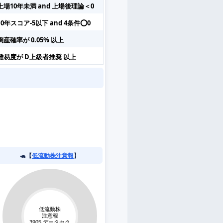
上場10年未満 and 上場後理論＜0
10年スコア-5以下 and 4条件⭕️0
倒産確率が 0.05% 以上
難易度が D上級者推奨 以上
🐢【
低流動株注意報
】