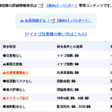
個別株の詳細情報表示は
【株Biz】パスポート
専用コンテンツです
🎫 会員登録する（
【株Biz】パスポート）
[
イナゴ注意報の使い方はこちら]
発令状況
発令条件との差異
🟢注意報なし
イナゴ指数: 🔒🔒
⚠️暴落注意報
イナゴ指数: 🔒🔒
⚠️出来高過熱あり
出来高過熱: 🔒🔒
🟢低流動リスクなし
流動金額: 🔒🔒
🟢過大評価なし
理論株価比: 🔒🔒
⚠️Ｖトラップあり
10年α値: 🔒🔒、α値: 🔒🔒
🟢過剰配当なし
配当性向: 🔒🔒、DOE:🔒🔒