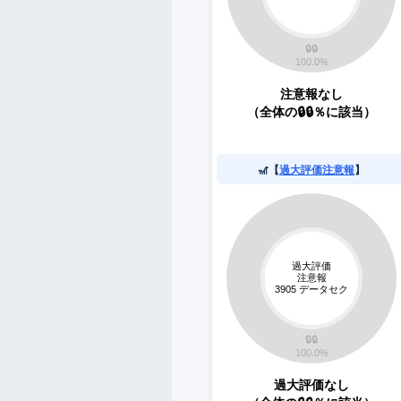
注意報なし
（全体の🔒🔒％に該当）
🎢【
過大評価注意報
】
過大評価なし