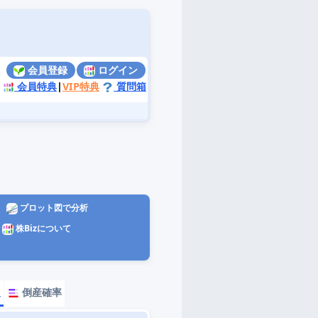
会員登録
ログイン
会員特典
|
VIP特典
質問箱
プロット図で分析
株Bizについて
報
倒産確率