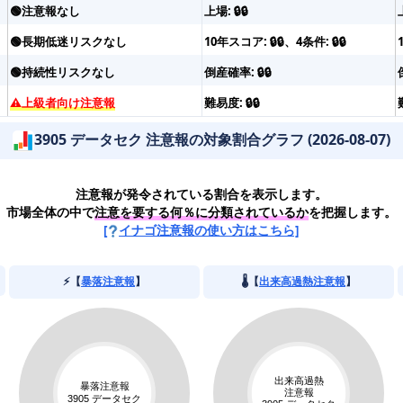
🟢注意報なし
上場: 🔒🔒
🟢長期低迷リスクなし
10年スコア: 🔒🔒、4条件: 🔒🔒
🟢持続性リスクなし
倒産確率: 🔒🔒
⚠️上級者向け注意報
難易度: 🔒🔒
3905 データセク 注意報の対象割合グラフ (2026-08-07)
注意報が発令されている割合を表示します。
市場全体の中で
注意を要する何％に分類されているか
を把握します。
[
イナゴ注意報の使い方はこちら]
⚡️【
暴落注意報
】
🌡️【
出来高過熱注意報
】