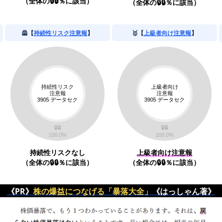
（全体の🔒🔒％に該当）
（全体の🔒🔒％に該当）
🦺【
持続性リスク注意報
】
🥇【
上級者向け注意報
】
持続性リスクなし
上級者向け注意報
（全体の🔒🔒％に該当）
（全体の🔒🔒％に該当）
《PR》
株の爆益につなげる「暴落大全」
《はっしゃん著》