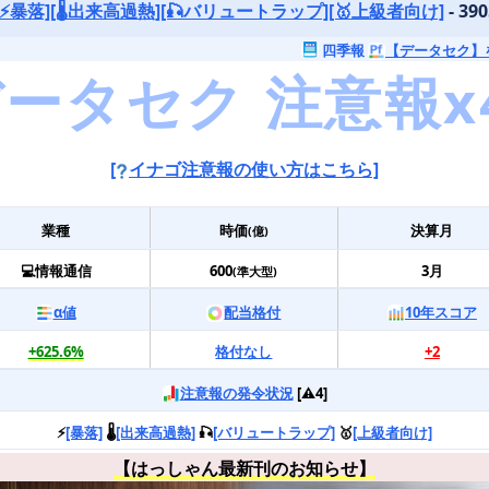
[⚡️暴落]
[🌡️出来高過熱]
[🎣バリュートラップ]
[🥇上級者向け]
- 3
四季報
【データセク】
[
イナゴ注意報の使い方はこちら]
業種
時価
決算月
(億)
💻情報通信
600
3月
(準大型)
α値
配当格付
10年スコア
+625.6%
格付なし
+2
注意報の発令状況
[⚠️4]
⚡️
[暴落]
🌡️
[出来高過熱]
🎣
[バリュートラップ]
🥇
[上級者向け]
【はっしゃん最新刊のお知らせ】