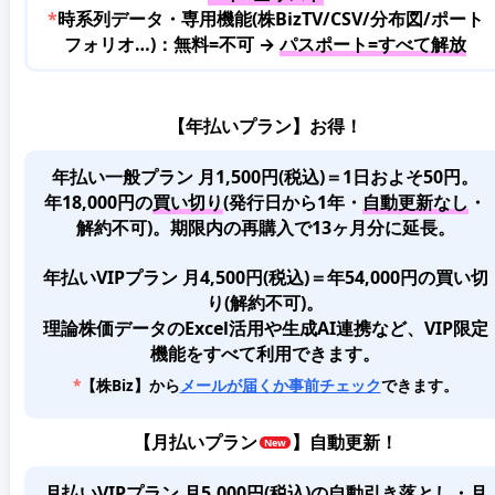
*
時系列データ・専用機能(株BizTV/CSV/分布図/ポート
フォリオ…)：無料=不可 →
パスポート=すべて解放
【年払いプラン】お得！
年払い一般プラン 月1,500円(税込)＝1日およそ50円。
年18,000円の
買い切り
(発行日から1年・
自動更新なし
・
解約不可)。期限内の再購入で13ヶ月分に延長。
年払いVIPプラン 月4,500円(税込)＝年54,000円の買い切
り(解約不可)。
理論株価データのExcel活用や生成AI連携など、VIP限定
機能をすべて利用できます。
*
【株Biz】から
メールが届くか事前チェック
できます。
【
月払いプラン
】自動更新！
月払いVIPプラン 月5,000円(税込)
の
自動引き落とし・月