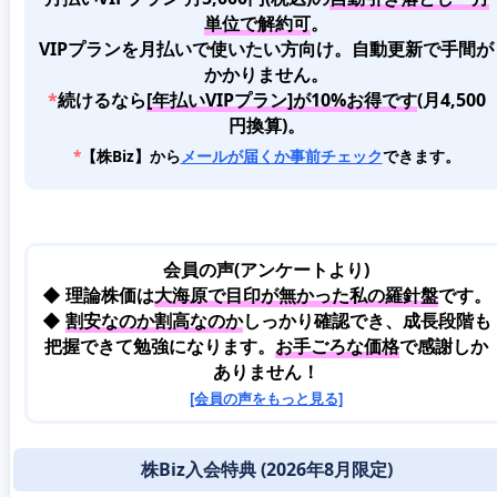
単位で解約可
。
VIPプランを月払いで使いたい方向け。自動更新で手間が
かかりません。
*
続けるなら
[年払いVIPプラン]が10%お得です
(月4,500
円換算)。
*
【株Biz】から
メールが届くか事前チェック
できます。
会員の声(アンケートより)
◆ 理論株価は
大海原で目印が無かった私の羅針盤
です。
◆
割安なのか割高なのか
しっかり確認でき、成長段階も
把握できて勉強になります。
お手ごろな価格
で感謝しか
ありません！
[会員の声をもっと見る]
株Biz入会特典 (2026年8月限定)