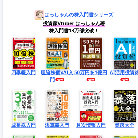
はっしゃんの株入門書シリーズ
投資家Vtuber はっしゃん著
株入門書13万部突破！
四季報入門
理論株価xAI入
50万円を1億円
AI活用投資
門
成長株入門
決算書入門
月次情報入門
暴落大全