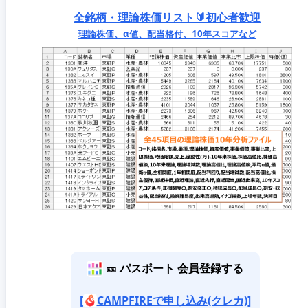
全銘柄・理論株価リスト🔰初心者歓迎
理論株価、α値、配当格付、10年スコアなど
🎫 パスポート 会員登録する
[
CAMPFIREで申し込み(クレカ)]