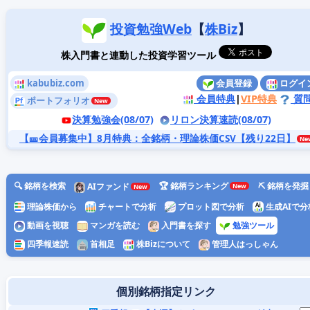
投資勉強Web
【
株Biz
】
株入門書と連動した投資学習ツール
kabubiz.com
会員登録
ログイ
会員特典
|
VIP特典
質
ポートフォリオ
決算勉強会(08/07)
リロン決算速読(08/07)
【🎫会員募集中】8月特典
：全銘柄・理論株価CSV【残り22日】
🔍 銘柄を検索
🏆 銘柄ランキング
⛏️ 銘柄を発掘
AIファンド
理論株価から
チャートで分析
プロット図で分析
生成AIで分
動画を視聴
マンガを読む
入門書を探す
勉強ツール
四季報速読
首相足
株Bizについて
管理人はっしゃん
個別銘柄指定リンク