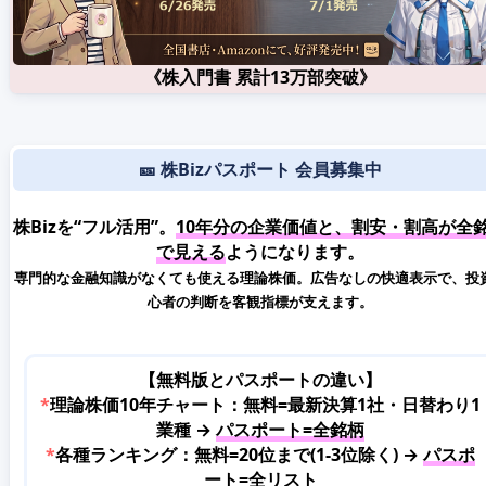
《株入門書 累計13万部突破》
🎫 株Bizパスポート 会員募集中
株Bizを“フル活用”。
10年分の企業価値と、割安・割高が全
で見える
ようになります。
専門的な金融知識がなくても使える理論株価。広告なしの快適表示で、投
心者の判断を客観指標が支えます。
【無料版とパスポートの違い】
*
理論株価10年チャート：無料=最新決算1社・日替わり1
業種 →
パスポート=全銘柄
*
各種ランキング：無料=20位まで(1-3位除く) →
パスポ
ート=全リスト