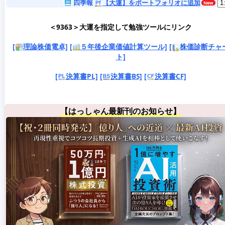
四季報
【大運】をポートフォリオに追加
＜9363＞大運を指定して勉強ツールにリンク
[
理論株価電卓]
[
５年後企業価値計算ツール]
[
株価診断チャ
ト]
[
決算書PL]
[
決算書BS]
[
決算書CF]
【はっしゃん最新刊のお知らせ】