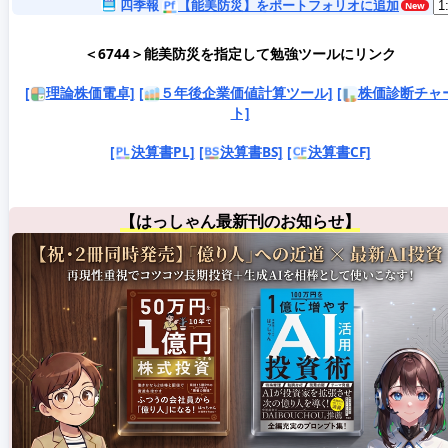
四季報
【能美防災】をポートフォリオに追加
＜6744＞能美防災を指定して勉強ツールにリンク
[
理論株価電卓]
[
５年後企業価値計算ツール]
[
株価診断チャ
ト]
[
決算書PL]
[
決算書BS]
[
決算書CF]
【はっしゃん最新刊のお知らせ】