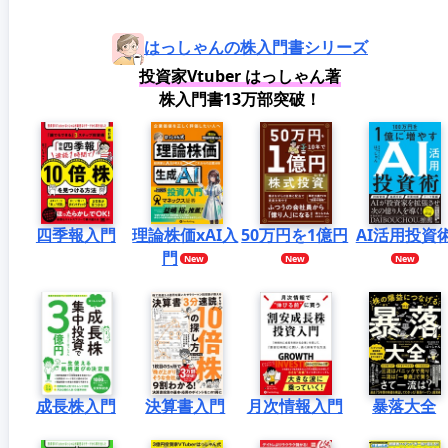
はっしゃんの株入門書シリーズ
投資家Vtuber はっしゃん著
株入門書13万部突破！
四季報入門
理論株価xAI入
50万円を1億円
AI活用投資
門
成長株入門
決算書入門
月次情報入門
暴落大全