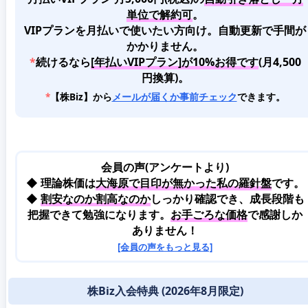
単位で解約可
。
VIPプランを月払いで使いたい方向け。自動更新で手間が
かかりません。
*
続けるなら
[年払いVIPプラン]が10%お得です
(月4,500
円換算)。
*
【株Biz】から
メールが届くか事前チェック
できます。
会員の声(アンケートより)
◆ 理論株価は
大海原で目印が無かった私の羅針盤
です。
◆
割安なのか割高なのか
しっかり確認でき、成長段階も
把握できて勉強になります。
お手ごろな価格
で感謝しか
ありません！
[会員の声をもっと見る]
株Biz入会特典 (2026年8月限定)