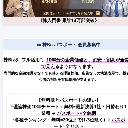
《株入門書 累計13万部突破》
🎫 株Bizパスポート 会員募集中
株Bizを“フル活用”。
10年分の企業価値と、割安・割高が全
で見える
ようになります。
専門的な金融知識がなくても使える理論株価。広告なしの快適表示で、投
心者の判断を客観指標が支えます。
【無料版とパスポートの違い】
*
理論株価10年チャート：無料=最新決算1社・日替わり1
業種 →
パスポート=全銘柄
*
各種ランキング：無料=20位まで(1-3位除く) →
パスポ
ート=全リスト