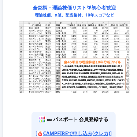
全銘柄・理論株価リスト🔰初心者歓迎
理論株価、α値、配当格付、10年スコアなど
🎫 パスポート 会員登録する
[
CAMPFIREで申し込み(クレカ)]