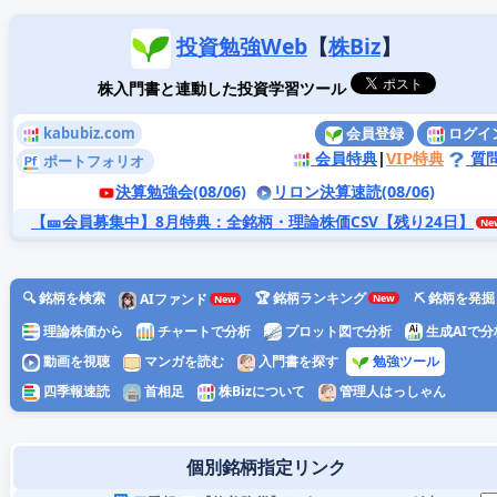
投資勉強Web
【
株Biz
】
株入門書と連動した投資学習ツール
kabubiz.com
会員登録
ログイ
会員特典
|
VIP特典
質
ポートフォリオ
決算勉強会(08/06)
リロン決算速読(08/06)
【🎫会員募集中】8月特典
：全銘柄・理論株価CSV【残り24日】
🔍 銘柄を検索
🏆 銘柄ランキング
⛏️ 銘柄を発掘
AIファンド
理論株価から
チャートで分析
プロット図で分析
生成AIで分
動画を視聴
マンガを読む
入門書を探す
勉強ツール
四季報速読
首相足
株Bizについて
管理人はっしゃん
個別銘柄指定リンク