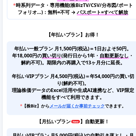
*
時系列データ・専用機能(株BizTV/CSV/分布図/ポート
フォリオ…)：無料=不可 →
パスポート=すべて解放
【年払いプラン】お得！
年払い一般プラン 月1,500円(税込)＝1日およそ50円。
年18,000円の
買い切り
(発行日から1年・
自動更新なし
・
解約不可)。期限内の再購入で13ヶ月分に延長。
年払いVIPプラン 月4,500円(税込)＝年54,000円の買い切
り(解約不可)。
理論株価データのExcel活用や生成AI連携など、VIP限定
機能をすべて利用できます。
*
【株Biz】から
メールが届くか事前チェック
できます。
【
月払いプラン
】自動更新！
月払いVIPプラン 月5,000円(税込)
の
自動引き落とし・月