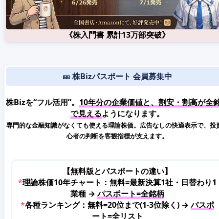
《株入門書 累計13万部突破》
🎫 株Bizパスポート 会員募集中
株Bizを“フル活用”。
10年分の企業価値と、割安・割高が全
で見える
ようになります。
専門的な金融知識がなくても使える理論株価。広告なしの快適表示で、投
心者の判断を客観指標が支えます。
【無料版とパスポートの違い】
*
理論株価10年チャート：無料=最新決算1社・日替わり1
業種 →
パスポート=全銘柄
*
各種ランキング：無料=20位まで(1-3位除く) →
パスポ
ート=全リスト