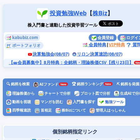
投資勉強Web
【
株Biz
】
株入門書と連動した投資学習ツール
kabubiz.com
会員登録
ログイ
会員特典
|
VIP特典
質
ポートフォリオ
決算勉強会(08/07)
リロン決算速読(08/07)
【🎫会員募集中】8月特典
：全銘柄・理論株価CSV【残り23日】
🔍 銘柄を検索
🏆 銘柄ランキング
⛏️ 銘柄を発掘
AIファンド
理論株価から
チャートで分析
プロット図で分析
生成AIで分
動画を視聴
マンガを読む
入門書を探す
勉強ツール
四季報速読
首相足
株Bizについて
管理人はっしゃん
個別銘柄指定リンク