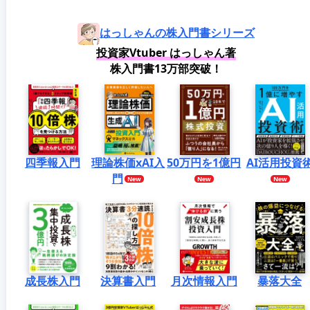
はっしゃんの株入門書シリーズ
投資家Vtuber はっしゃん著
株入門書13万部突破！
四季報入門
理論株価xAI入
50万円を1億円
AI活用投資
門
成長株入門
決算書入門
月次情報入門
暴落大全