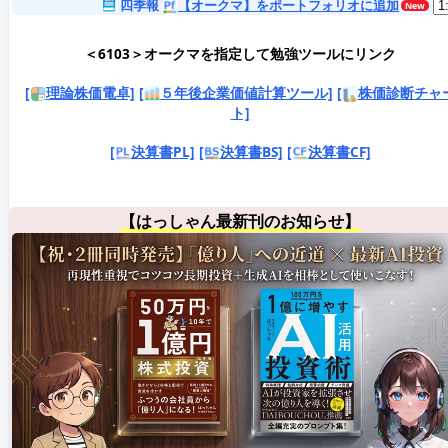
四季報
【オークマ】をポートフォリオに追加
＜6103＞オークマを指定して勉強ツールにリンク
[
理論株価電卓]
[
５年後企業価値計算ツール]
[
株価診断チャ
ト]
[
決算書PL]
[
決算書BS]
[
決算書CF]
【はっしゃん最新刊のお知らせ】