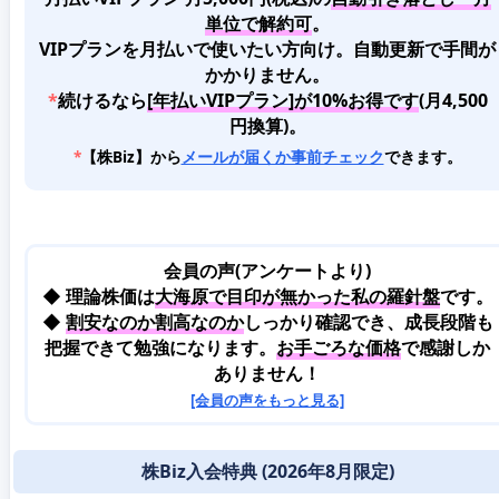
単位で解約可
。
VIPプランを月払いで使いたい方向け。自動更新で手間が
かかりません。
*
続けるなら
[年払いVIPプラン]が10%お得です
(月4,500
円換算)。
*
【株Biz】から
メールが届くか事前チェック
できます。
会員の声(アンケートより)
◆ 理論株価は
大海原で目印が無かった私の羅針盤
です。
◆
割安なのか割高なのか
しっかり確認でき、成長段階も
把握できて勉強になります。
お手ごろな価格
で感謝しか
ありません！
[会員の声をもっと見る]
株Biz入会特典 (2026年8月限定)