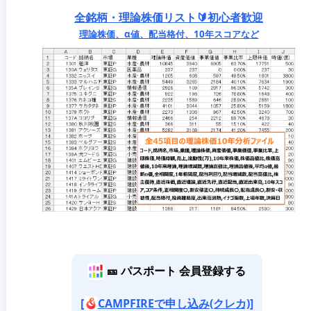
全銘柄・理論株価リスト🔰初心者歓迎
理論株価、α値、配当格付、10年スコアなど
🎫 パスポート 会員登録する
[
CAMPFIREで申し込み(クレカ)]