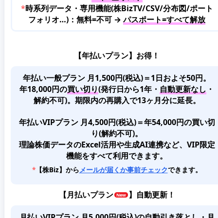
*
時系列データ・専用機能(株BizTV/CSV/分布図/ポート
フォリオ…)：無料=不可 →
パスポート=すべて解放
【年払いプラン】お得！
年払い一般プラン 月1,500円(税込)＝1日およそ50円。
年18,000円の
買い切り
(発行日から1年・
自動更新なし
・
解約不可)。期限内の再購入で13ヶ月分に延長。
年払いVIPプラン 月4,500円(税込)＝年54,000円の買い切
り(解約不可)。
理論株価データのExcel活用や生成AI連携など、VIP限定
機能をすべて利用できます。
*
【株Biz】から
メールが届くか事前チェック
できます。
【
月払いプラン
】自動更新！
月払いVIPプラン 月5,000円(税込)
の
自動引き落とし・月