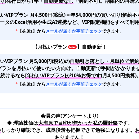
り
(発行日から1年・
自動更新なし
・解約不可)。期限内の再購入
いVIPプラン 月4,500円(税込)＝年54,000円の買い切り(解約不
ータのExcel活用や生成AI連携など、VIP限定機能をすべて利
*
【株Biz】から
メールが届くか事前チェック
できます。
【
月払いプラン
】自動更新！
いVIPプラン 月5,000円(税込)
の
自動引き落とし・月単位で解
Pプランを月払いで使いたい方向け。自動更新で手間がかかりま
*
続けるなら
[年払いVIPプラン]が10%お得です
(月4,500円換算)
*
【株Biz】から
メールが届くか事前チェック
できます。
会員の声(アンケートより)
◆ 理論株価は
大海原で目印が無かった私の羅針盤
です。
か
しっかり確認でき、成長段階も把握できて勉強になります。
ありません！