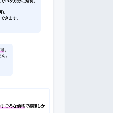
で13ヶ月分に延長。
可)。
用できます。
約可
。
せん。
。
お手ごろな価格
で感謝しか