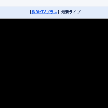
【
株BizTVプラス
】最新ライブ