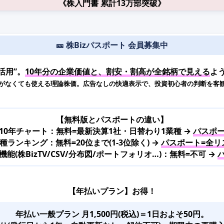
《株入門書 累計13万部突破》
🎫 株Bizパスポート 会員募集中
活用”。
10年分の企業価値と、割安・割高が全銘柄で見える
よ
がなくても使える理論株価。広告なしの快適表示で、投資初心者の判断を客
【無料版とパスポートの違い】
10年チャート：無料=最新決算1社・日替わり1業種 →
パスポー
種ランキング：無料=20位まで(1-3位除く) →
パスポート=全リ
(株BizTV/CSV/分布図/ポートフォリオ…)：無料=不可 →
【年払いプラン】お得！
年払い一般プラン 月1,500円(税込)＝1日およそ50円。