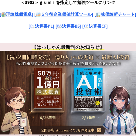
＜3903＞ｇｕｍｉを指定して勉強ツールにリンク
[
理論株価電卓]
[
５年後企業価値計算ツール]
[
株価診断チャート
[
決算書PL]
[
決算書BS]
[
決算書CF]
【はっしゃん最新刊のお知らせ】