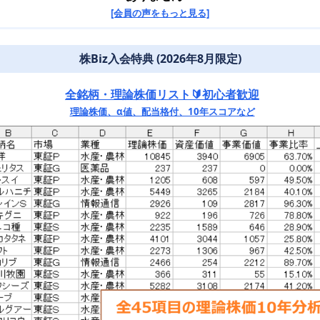
[会員の声をもっと見る]
株Biz入会特典 (2026年8月限定)
全銘柄・理論株価リスト🔰初心者歓迎
理論株価、α値、配当格付、10年スコアなど