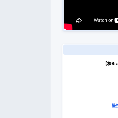
【株B
提