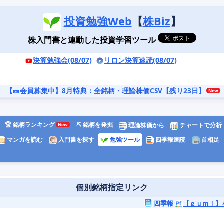
投資勉強Web
【
株Biz
】
株入門書と連動した投資学習ツール
決算勉強会(08/07)
リロン決算速読(08/07)
【🎫会員募集中】8月特典
：全銘柄・理論株価CSV【残り23日】
🏆 銘柄ランキング
⛏️ 銘柄を発掘
理論株価から
チャートで分析
マンガを読む
入門書を探す
勉強ツール
四季報速読
首相足
個別銘柄指定リンク
四季報
【ｇｕｍｉ】