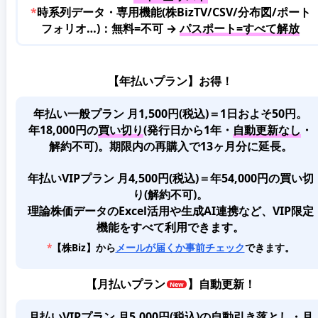
*
時系列データ・専用機能(株BizTV/CSV/分布図/ポート
フォリオ…)：無料=不可 →
パスポート=すべて解放
【年払いプラン】お得！
年払い一般プラン 月1,500円(税込)＝1日およそ50円。
年18,000円の
買い切り
(発行日から1年・
自動更新なし
・
解約不可)。期限内の再購入で13ヶ月分に延長。
年払いVIPプラン 月4,500円(税込)＝年54,000円の買い切
り(解約不可)。
理論株価データのExcel活用や生成AI連携など、VIP限定
機能をすべて利用できます。
*
【株Biz】から
メールが届くか事前チェック
できます。
【
月払いプラン
】自動更新！
月払いVIPプラン 月5,000円(税込)
の
自動引き落とし・月