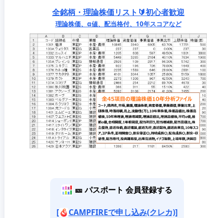
全銘柄・理論株価リスト🔰初心者歓迎
理論株価、α値、配当格付、10年スコアなど
🎫 パスポート 会員登録する
[
CAMPFIREで申し込み(クレカ)]