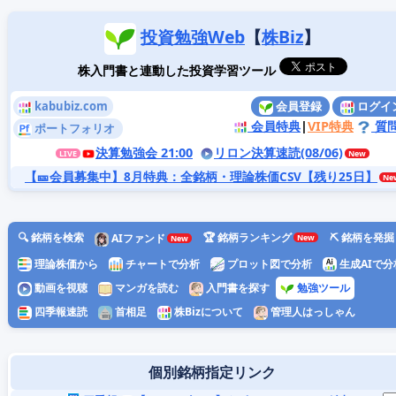
投資勉強Web
【
株Biz
】
株入門書と連動した投資学習ツール
kabubiz.com
会員登録
ログイ
会員特典
|
VIP特典
質
ポートフォリオ
決算勉強会 21:00
リロン決算速読(08/06)
【🎫会員募集中】8月特典
：全銘柄・理論株価CSV【残り25日】
🔍 銘柄を検索
🏆 銘柄ランキング
⛏️ 銘柄を発掘
AIファンド
理論株価から
チャートで分析
プロット図で分析
生成AIで分
動画を視聴
マンガを読む
入門書を探す
勉強ツール
四季報速読
首相足
株Bizについて
管理人はっしゃん
個別銘柄指定リンク