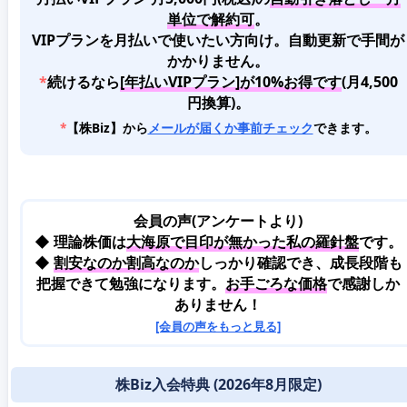
単位で解約可
。
VIPプランを月払いで使いたい方向け。自動更新で手間が
かかりません。
*
続けるなら
[年払いVIPプラン]が10%お得です
(月4,500
円換算)。
*
【株Biz】から
メールが届くか事前チェック
できます。
会員の声(アンケートより)
◆ 理論株価は
大海原で目印が無かった私の羅針盤
です。
◆
割安なのか割高なのか
しっかり確認でき、成長段階も
把握できて勉強になります。
お手ごろな価格
で感謝しか
ありません！
[会員の声をもっと見る]
株Biz入会特典 (2026年8月限定)