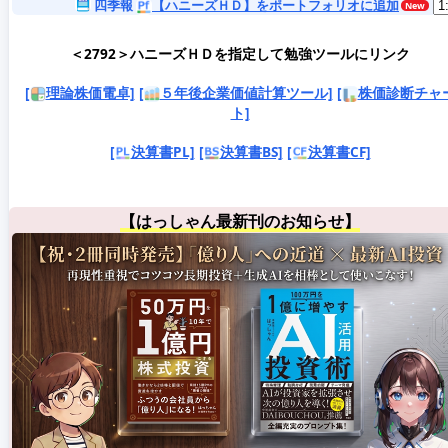
四季報
【ハニーズＨＤ】をポートフォリオに追加
＜2792＞ハニーズＨＤを指定して勉強ツールにリンク
[
理論株価電卓]
[
５年後企業価値計算ツール]
[
株価診断チャ
ト]
[
決算書PL]
[
決算書BS]
[
決算書CF]
【はっしゃん最新刊のお知らせ】