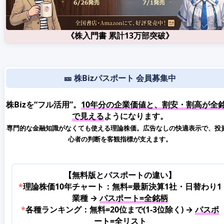
《株入門書 累計13万部突破》
🎫 株Bizパスポート 会員募集中
株Bizを“フル活用”。
10年分の企業価値と、割安・割高が全
で見える
ようになります。
専門的な金融知識がなくても使える理論株価。広告なしの快適表示で、投
心者の判断を客観指標が支えます。
【無料版とパスポートの違い】
*
理論株価10年チャート：無料=最新決算1社・日替わり1
業種 →
パスポート=全銘柄
*
各種ランキング：無料=20位まで(1-3位除く) →
パスポ
ート=全リスト