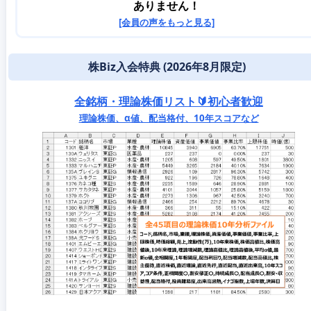
ありません！
[会員の声をもっと見る]
株Biz入会特典 (2026年8月限定)
全銘柄・理論株価リスト🔰初心者歓迎
理論株価、α値、配当格付、10年スコアなど