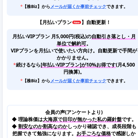
*
【株Biz】から
メールが届くか事前チェック
できます。
【
月払いプラン
】自動更新！
月払いVIPプラン 月5,000円(税込)
の
自動引き落とし・月
単位で解約可
。
VIPプランを月払いで使いたい方向け。自動更新で手間が
かかりません。
*
続けるなら
[年払いVIPプラン]が10%お得です
(月4,500
円換算)。
*
【株Biz】から
メールが届くか事前チェック
できます。
会員の声(アンケートより)
◆ 理論株価は
大海原で目印が無かった私の羅針盤
です。
◆
割安なのか割高なのか
しっかり確認でき、成長段階も
把握できて勉強になります。
お手ごろな価格
で感謝しか