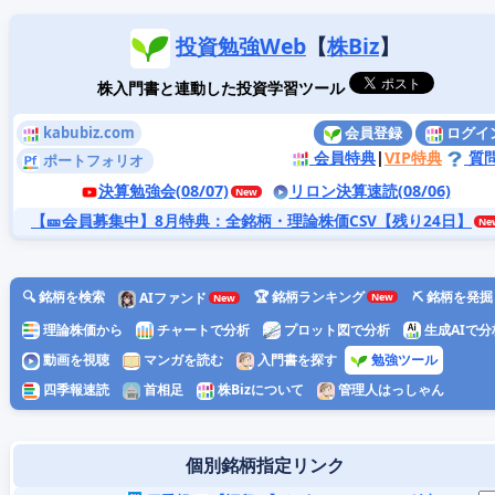
投資勉強Web
【
株Biz
】
株入門書と連動した投資学習ツール
kabubiz.com
会員登録
ログイ
会員特典
|
VIP特典
質
ポートフォリオ
決算勉強会(08/07)
リロン決算速読(08/06)
【🎫会員募集中】8月特典
：全銘柄・理論株価CSV【残り24日】
🔍 銘柄を検索
🏆 銘柄ランキング
⛏️ 銘柄を発掘
AIファンド
理論株価から
チャートで分析
プロット図で分析
生成AIで分
動画を視聴
マンガを読む
入門書を探す
勉強ツール
四季報速読
首相足
株Bizについて
管理人はっしゃん
個別銘柄指定リンク