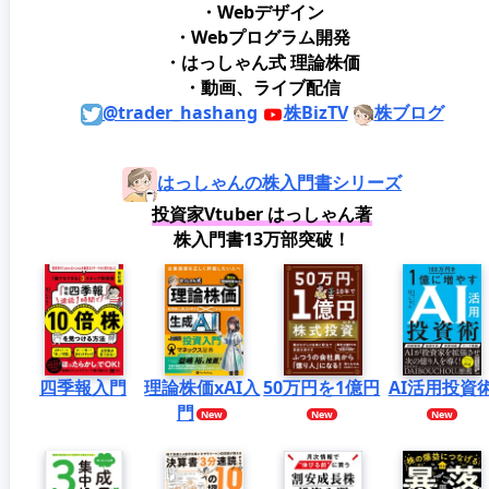
・Webデザイン
・Webプログラム開発
・はっしゃん式 理論株価
・動画、ライブ配信
@trader_hashang
株BizTV
株ブログ
はっしゃんの株入門書シリーズ
投資家Vtuber はっしゃん著
株入門書13万部突破！
四季報入門
理論株価xAI入
50万円を1億円
AI活用投資
門