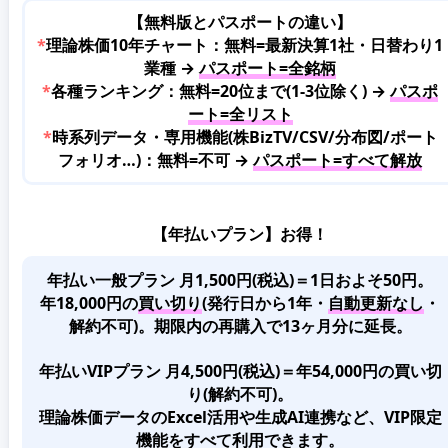
【無料版とパスポートの違い】
*
理論株価10年チャート：無料=最新決算1社・日替わり1
業種 →
パスポート=全銘柄
*
各種ランキング：無料=20位まで(1-3位除く) →
パスポ
ート=全リスト
*
時系列データ・専用機能(株BizTV/CSV/分布図/ポート
フォリオ…)：無料=不可 →
パスポート=すべて解放
【年払いプラン】お得！
年払い一般プラン 月1,500円(税込)＝1日およそ50円。
年18,000円の
買い切り
(発行日から1年・
自動更新なし
・
解約不可)。期限内の再購入で13ヶ月分に延長。
年払いVIPプラン 月4,500円(税込)＝年54,000円の買い切
り(解約不可)。
理論株価データのExcel活用や生成AI連携など、VIP限定
機能をすべて利用できます。