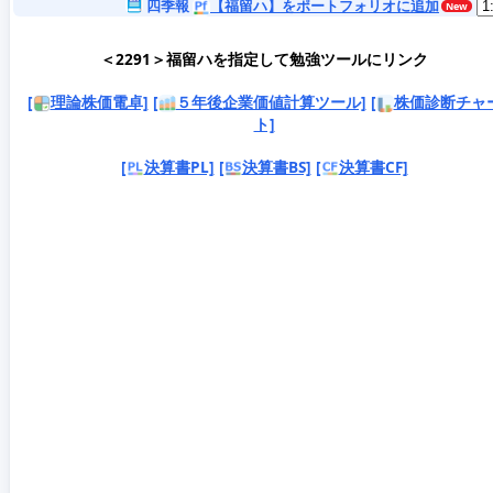
四季報
【福留ハ】をポートフォリオに追加
＜2291＞福留ハを指定して勉強ツールにリンク
[
理論株価電卓]
[
５年後企業価値計算ツール]
[
株価診断チャ
ト]
[
決算書PL]
[
決算書BS]
[
決算書CF]