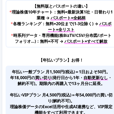
【無料版とパスポートの違い】
*
理論株価10年チャート：無料=最新決算1社・日替わり1
業種 →
パスポート=全銘柄
*
各種ランキング：無料=20位まで(1-3位除く) →
パスポ
ート=全リスト
*
時系列データ・専用機能(株BizTV/CSV/分布図/ポート
フォリオ…)：無料=不可 →
パスポート=すべて解放
【年払いプラン】お得！
年払い一般プラン 月1,500円(税込)＝1日およそ50円。
年18,000円の
買い切り
(発行日から1年・
自動更新なし
・
解約不可)。期限内の再購入で13ヶ月分に延長。
年払いVIPプラン 月4,500円(税込)＝年54,000円の買い切
り(解約不可)。
理論株価データのExcel活用や生成AI連携など、VIP限定
機能をすべて利用できます。