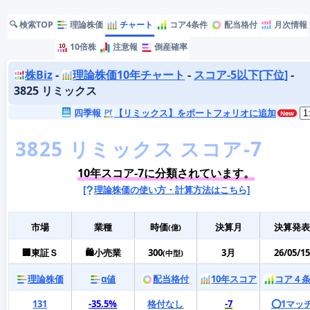
🔍 検索TOP
理論株価
チャート
コア4条件
配当格付
月次情報
10倍株
注意報
倒産確率
株Biz
-
理論株価10年チャート
-
スコア-5以下[下位]
-
3825 リミックス
四季報
【リミックス】をポートフォリオに追加
10年スコア-7に分類されています。
[
理論株価の使い方・計算方法はこちら]
市場
業種
時価
決算月
決算発表
(億)
🏢東証Ｓ
🛍️小売業
300
3月
26/05/15
(中型)
理論株価
α値
配当格付
10年スコア
コア４
131
-35.5%
格付なし
-7
⭕️1マッ