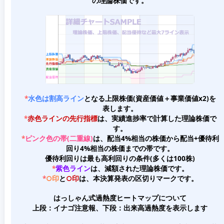
の理論株価です。
*
水色は割高ライン
となる上限株価(資産価値＋事業価値x2)を
表します。
*
赤色ラインの先行指標
は、実績進捗率で計算した理論株価で
す。
*
ピンク色の帯(二重線)
は、配当4%相当の株価から配当+優待利
回り4%相当の株価までの帯です。
優待利回りは最も高利回りの条件(多くは100株)
*
紫色ライン
は、減額された理論株価です。
*
○印
と
○印
は、本決算発表の区切りマークです。
はっしゃん式過熱度ヒートマップについて
上段：イナゴ注意報、下段：出来高過熱度を表示します