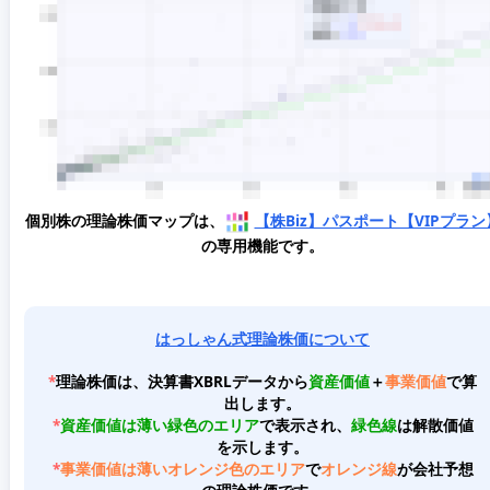
個別株の理論株価マップは、
【株Biz】パスポート【VIPプラン
の専用機能です。
はっしゃん式理論株価について
*
理論株価は、決算書XBRLデータから
資産価値
＋
事業価値
で算
出します。
*
資産価値は薄い緑色のエリア
で表示され、
緑色線
は解散価値
を示します。
*
事業価値は薄いオレンジ色のエリア
で
オレンジ線
が会社予想