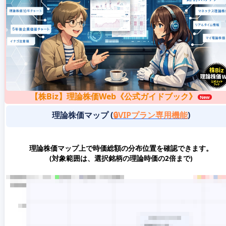
【株Biz】理論株価Web《公式ガイドブック》
理論株価マップ (
🔒VIPプラン専用機能
)
理論株価マップ上で時価総額の分布位置を確認できます。
(対象範囲は、選択銘柄の理論時価の2倍まで)