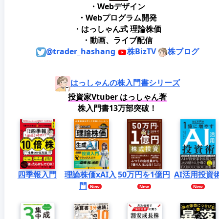
・Webデザイン
・Webプログラム開発
・はっしゃん式 理論株価
・動画、ライブ配信
@trader_hashang
株BizTV
株ブログ
はっしゃんの株入門書シリーズ
投資家Vtuber はっしゃん著
株入門書13万部突破！
四季報入門
理論株価xAI入
50万円を1億円
AI活用投資
門