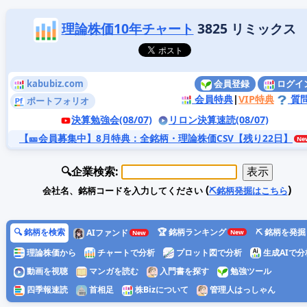
理論株価10年チャート
3825 リミックス
kabubiz.com
会員登録
ログイ
会員特典
|
VIP特典
質
ポートフォリオ
決算勉強会(08/07)
リロン決算速読(08/07)
【🎫会員募集中】8月特典
：全銘柄・理論株価CSV【残り22日】
🔍企業検索:
(
)
会社名、銘柄コードを入力してください
⛏️銘柄発掘はこちら
🔍 銘柄を検索
🏆 銘柄ランキング
⛏️ 銘柄を発掘
AIファンド
理論株価から
チャートで分析
プロット図で分析
生成AIで分
動画を視聴
マンガを読む
入門書を探す
勉強ツール
四季報速読
首相足
株Bizについて
管理人はっしゃん