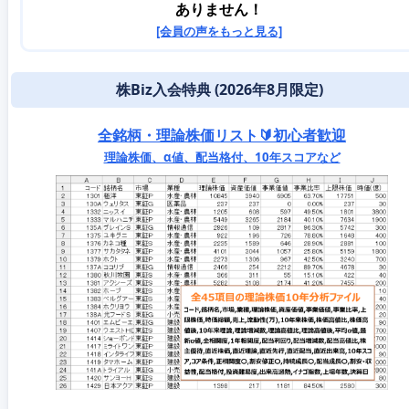
ありません！
[会員の声をもっと見る]
株Biz入会特典 (2026年8月限定)
全銘柄・理論株価リスト🔰初心者歓迎
理論株価、α値、配当格付、10年スコアなど