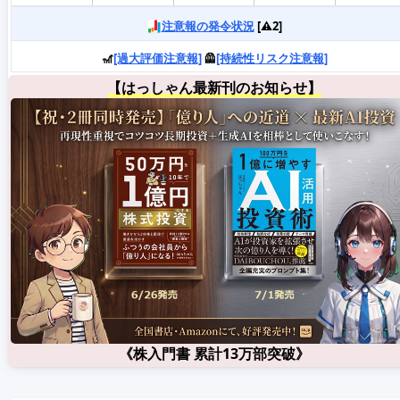
注意報の発令状況
[⚠️2]
🎢
[過大評価注意報]
🦺
[持続性リスク注意報]
【はっしゃん最新刊のお知らせ】
《株入門書 累計13万部突破》