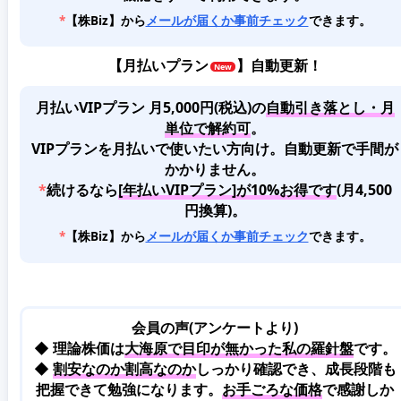
*
【株Biz】から
メールが届くか事前チェック
できます。
【
月払いプラン
】自動更新！
月払いVIPプラン 月5,000円(税込)
の
自動引き落とし・月
単位で解約可
。
VIPプランを月払いで使いたい方向け。自動更新で手間が
かかりません。
*
続けるなら
[年払いVIPプラン]が10%お得です
(月4,500
円換算)。
*
【株Biz】から
メールが届くか事前チェック
できます。
会員の声(アンケートより)
◆ 理論株価は
大海原で目印が無かった私の羅針盤
です。
◆
割安なのか割高なのか
しっかり確認でき、成長段階も
把握できて勉強になります。
お手ごろな価格
で感謝しか