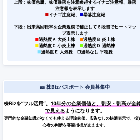
上段：株価急騰、株価暴落を注意喚起するイナゴ注意報、暴落
注意報を表示します
■
イナゴ注意報、
■
暴落注意報
下段：出来高回転率を企業規模で補正して６段階でヒートマッ
プ表示します
■
過熱度Ａ 大炎上株
■
過熱度Ｂ 炎上株
■
過熱度Ｃ 小炎上株
■
過熱度Ｄ 過熱株
■
過熱度Ｅ 人気株
□
過熱なし 平穏株
🎫 株Bizパスポート 会員募集中
株Bizを“フル活用”。
10年分の企業価値と、割安・割高が全
で見える
ようになります。
専門的な金融知識がなくても使える理論株価。広告なしの快適表示で、投
心者の判断を客観指標が支えます。