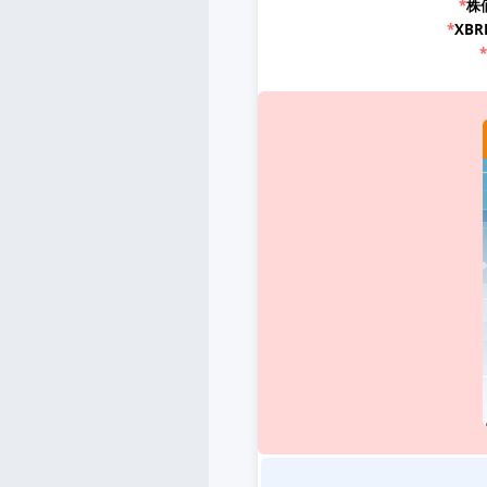
*
株
*
XB
*