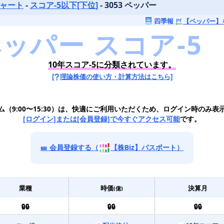
チャート
-
スコア-5以下[下位]
- 3053 ペッパー
四季報
【ペッパー】
10年スコア-5に分類されています。
[
理論株価の使い方・計算方法はこちら]
ム（9:00〜15:30）は、快適にご利用いただくため、ログイン時のみ表
[ログイン]または[会員登録]で今すぐアクセス可能
です。
🎫 会員登録する（
【株Biz】パスポート）
業種
時価
決算月
(億)
🔒🔒
🔒🔒
🔒🔒