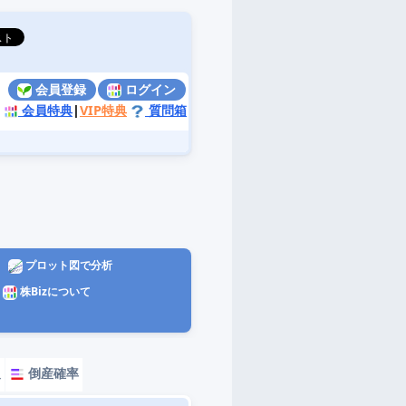
会員登録
ログイン
会員特典
|
VIP特典
質問箱
プロット図で分析
株Bizについて
報
倒産確率