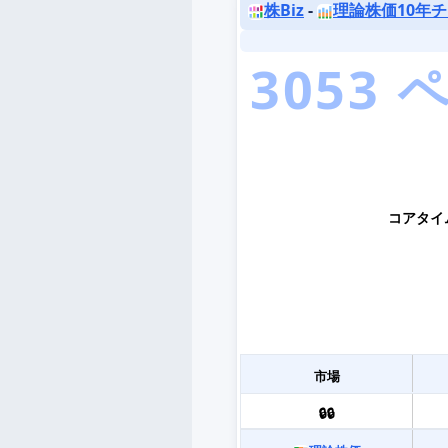
株Biz
-
理論株価10年
コアタイ
市場
🔒🔒