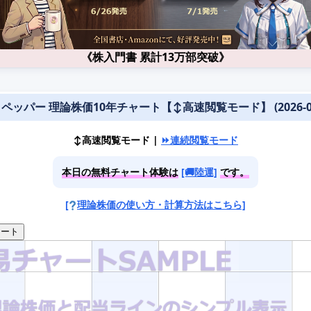
《株入門書 累計13万部突破》
3 ペッパー 理論株価10年チャート【↕️高速閲覧モード】 (2026-08
↕️高速閲覧モード |
⏩連続閲覧モード
本日の無料チャート体験は
[🚚陸運]
です。
[
理論株価の使い方・計算方法はこちら]
ート