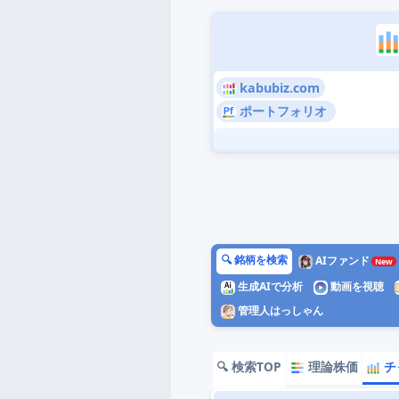
kabubiz.com
ポートフォリオ
🔍 銘柄を検索
AIファンド
生成AIで分析
動画を視聴
管理人はっしゃん
🔍 検索TOP
理論株価
チ