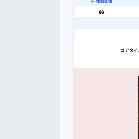
理論株価
🔒🔒
コアタイ