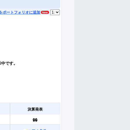
をポートフォリオに追加
示中です。
決算発表
🔒🔒