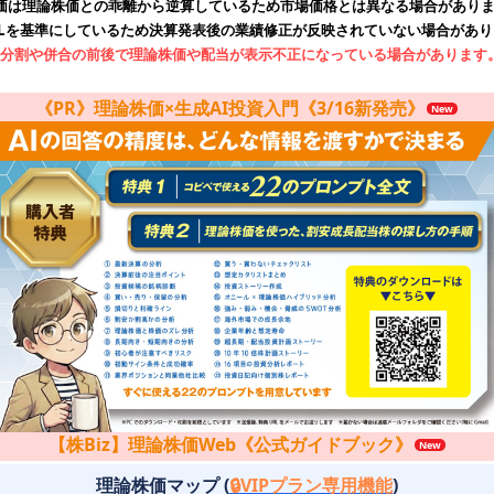
価は理論株価との乖離から逆算しているため市場価格とは異なる場合があり
RLを基準にしているため決算発表後の業績修正が反映されていない場合があり
分割や併合の前後で理論株価や配当が表示不正になっている場合があります
《PR》理論株価×生成AI投資入門《3/16新発売》
【株Biz】理論株価Web《公式ガイドブック》
理論株価マップ (
🔒VIPプラン専用機能
)