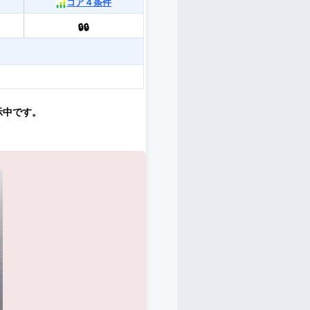
コア４条件
🔒🔒
示中です。