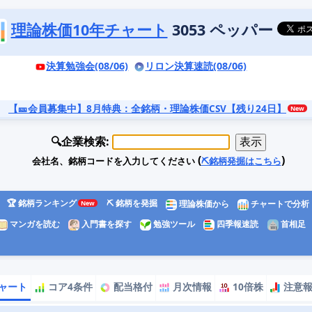
理論株価10年チャート
3053 ペッパー
決算勉強会(08/06)
リロン決算速読(08/06)
【🎫会員募集中】8月特典
：全銘柄・理論株価CSV【残り24日】
🔍企業検索:
(
)
会社名、銘柄コードを入力してください
⛏️銘柄発掘はこちら
🏆 銘柄ランキング
⛏️ 銘柄を発掘
理論株価から
チャートで分析
マンガを読む
入門書を探す
勉強ツール
四季報速読
首相足
ャート
コア4条件
配当格付
月次情報
10倍株
注意