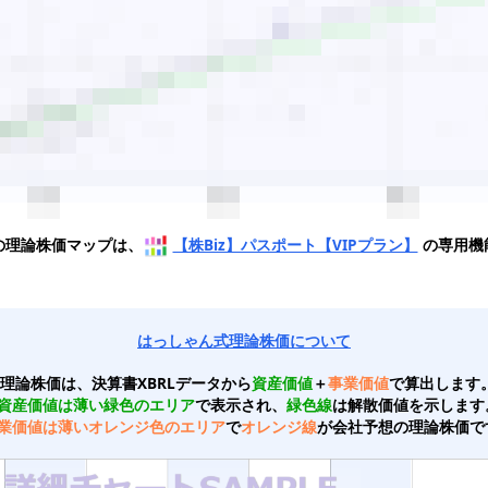
の理論株価マップは、
【株Biz】パスポート【VIPプラン】
の専用機
はっしゃん式理論株価について
理論株価は、決算書XBRLデータから
資産価値
＋
事業価値
で算出します
資産価値は薄い緑色のエリア
で表示され、
緑色線
は解散価値を示します
業価値は薄いオレンジ色のエリア
で
オレンジ線
が会社予想の理論株価で