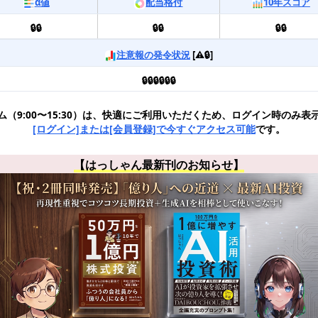
α値
配当格付
10年スコア
🔒🔒
🔒🔒
🔒🔒
注意報の発令状況
[⚠️🔒]
🔒🔒🔒🔒🔒🔒
ム（9:00〜15:30）は、快適にご利用いただくため、ログイン時のみ表
[ログイン]または[会員登録]で今すぐアクセス可能
です。
【はっしゃん最新刊のお知らせ】