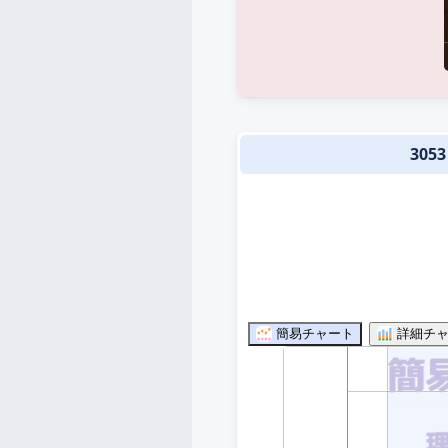
305
簡易チャート
詳細チャ