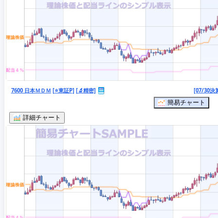
7600 日本ＭＤＭ
[⭐東証P]
[🔬精密]
[07/30決
簡易チャート
詳細チャート