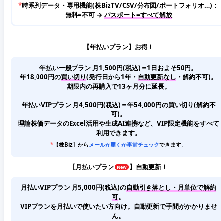
*
時系列データ・専用機能(株BizTV/CSV/分布図/ポートフォリオ…)：
無料=不可 →
パスポート=すべて解放
【年払いプラン】お得！
年払い一般プラン 月1,500円(税込)＝1日およそ50円。
年18,000円の
買い切り
(発行日から1年・
自動更新なし
・解約不可)。
期限内の再購入で13ヶ月分に延長。
年払いVIPプラン 月4,500円(税込)＝年54,000円の買い切り(解約不
可)。
理論株価データのExcel活用や生成AI連携など、VIP限定機能をすべて
利用できます。
*
【株Biz】から
メールが届くか事前チェック
できます。
【
月払いプラン
】自動更新！
月払いVIPプラン 月5,000円(税込)
の
自動引き落とし・月単位で解約
可
。
VIPプランを月払いで使いたい方向け。自動更新で手間がかかりませ
ん。