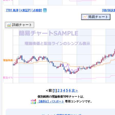
7701 島津
[⭐東証P]
[🔬精密]
[08/06決
簡易チャート
詳細チャート
＜前 [
1
]
2
3
4
5
6
次＞
個別銘柄の理論株価10年チャートは、
【株Biz】パスポート
専用コンテンツです。