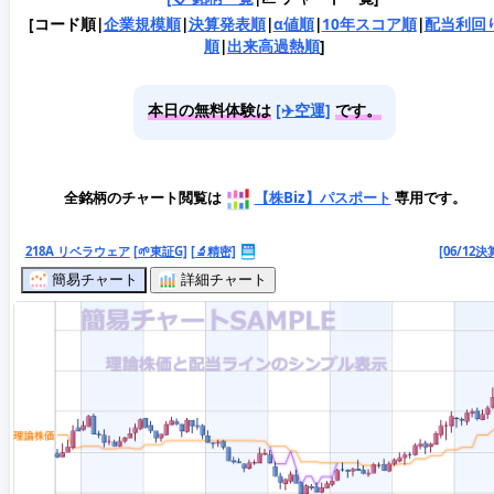
[コード順|
企業規模順
|
決算発表順
|
α値順
|
10年スコア順
|
配当利回
順
|
出来高過熱順
]
本日の無料体験は
[✈️空運]
です。
全銘柄のチャート閲覧は
【株Biz】パスポート
専用です。
218A リベラウェア
[🌱東証G]
[🔬精密]
[06/12決
簡易チャート
詳細チャート