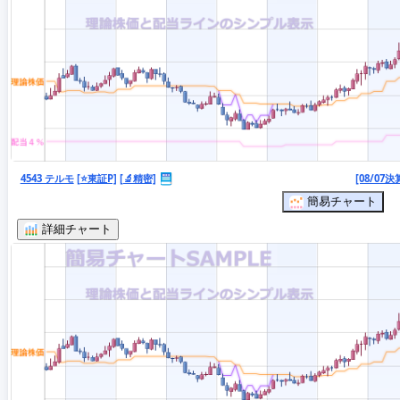
4543 テルモ
[⭐東証P]
[🔬精密]
[08/07決
簡易チャート
詳細チャート