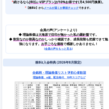
*
続けるなら
[年払いVIPプラン]が10%お得です
(月4,500円換算)。
*
【株Biz】から
メールが届くか事前チェック
できます。
会員の声(アンケートより)
◆ 理論株価は
大海原で目印が無かった私の羅針盤
です。
◆
割安なのか割高なのか
しっかり確認でき、成長段階も把握できて勉
強になります。
お手ごろな価格
で感謝しかありません！
[会員の声をもっと見る]
株Biz入会特典 (2026年8月限定)
全銘柄・理論株価リスト🔰初心者歓迎
理論株価、α値、配当格付、10年スコアなど