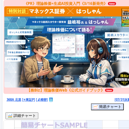
《PR》理論株価×生成AI投資入門《3/16新発売》
【株Biz】理論株価Web《公式ガイドブック》
368A 北里
[⭐東証P]
[🔬精密]
[07/31決
簡易チャート
詳細チャート