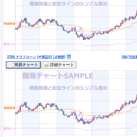
278A テラドローン
[🌱東証G]
[🔬精密]
[06/15決
簡易チャート
詳細チャート