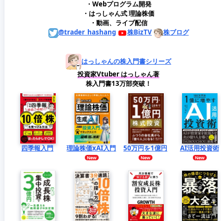
・Webプログラム開発
・はっしゃん式 理論株価
・動画、ライブ配信
@trader_hashang
株BizTV
株ブログ
はっしゃんの株入門書シリーズ
投資家Vtuber はっしゃん著
株入門書13万部突破！
四季報入門
理論株価xAI入門
50万円を1億円
AI活用投資術