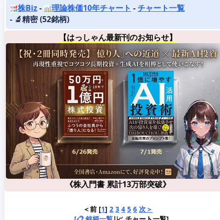
株Biz
-
理論株価10年チャート
-
チャート一覧
- 🔬精密 (52銘柄)
【はっしゃん最新刊のお知らせ】
《株入門書 累計13万部突破》
＜前 [
1
]
2
3
4
5
6
次＞
[📋 銘柄一覧
|📈 チャート一覧]