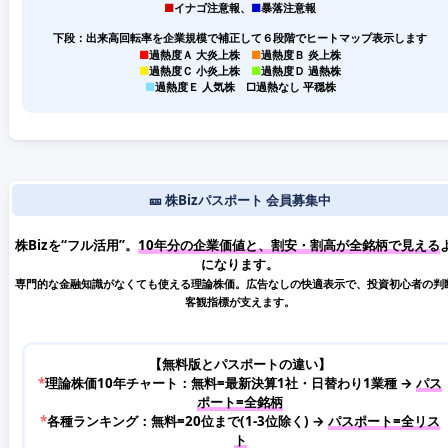
■
イナゴ注意報、
■
暴落注意報
下段：出来高回転率を企業規模で補正して６段階でヒートマップ表示します
■
過熱度Ａ 大炎上株
■
過熱度Ｂ 炎上株
■
過熱度Ｃ 小炎上株
■
過熱度Ｄ 過熱株
■
過熱度Ｅ 人気株
□
過熱なし 平穏株
🎫 株Bizパスポート 会員募集中
株Bizを“フル活用”。
10年分の企業価値と、割安・割高が全銘柄で見える
になります。
専門的な金融知識がなくても使える理論株価。広告なしの快適表示で、投資初心者の判
客観指標が支えます。
【無料版とパスポートの違い】
*
理論株価10年チャート：無料=最新決算1社・日替わり1業種 →
パス
ポート=全銘柄
*
各種ランキング：無料=20位まで(1-3位除く) →
パスポート=全リス
ト