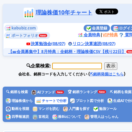
理論株価10年チャート
kabubiz.com
会員登録
ログイ
会員特典
|
VIP特典
質
ポートフォリオ
決算勉強会(08/07)
リロン決算速読(08/07)
【🎫会員募集中】8月特典
：全銘柄・理論株価CSV【残り22日】
🔍企業検索:
(
)
会社名、銘柄コードを入力してください
⛏️銘柄発掘はこちら
🔍 銘柄を検索
🏆 銘柄ランキング
⛏️ 銘柄を発掘
AIファンド
理論株価から
チャートで分析
プロット図で分析
生成AIで分
動画を視聴
マンガを読む
入門書を探す
勉強ツール
四季報速読
首相足
株Bizについて
管理人はっしゃん