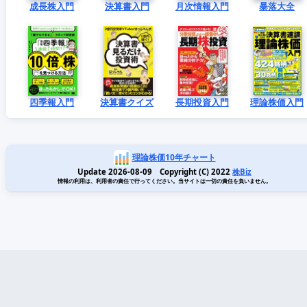
成長株入門
決算書入門
月次情報入門
暴落大全
四季報入門
決算書クイズ
長期投資入門
理論株価入門
理論株価10年チャート
Update 2026-08-09 Copyright (C) 2022
株Biz
情報の利用は、利用者の責任で行ってください。当サイトは一切の責任を負いません。