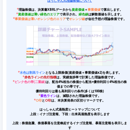
はっしゃん式理論株価について
*
理論株価は、決算書XBRLデータから
資産価値
＋
事業価値
で算出します。
*
資産価値は薄い緑色のエリア
で表示され、
緑色線
は解散価値を示します。
*
事業価値は薄いオレンジ色のエリア
で
オレンジ線
が会社予想の理論株価です。
*
水色は割高ライン
となる上限株価(資産価値＋事業価値x2)を表します。
*
赤色ラインの先行指標
は、実績進捗率で計算した理論株価です。
*
ピンク色の帯(二重線)
は、配当4%相当の株価から配当+優待利回り4%相当の株
価までの帯です。
優待利回りは最も高利回りの条件(多くは100株)
*
紫色ライン
は、減額された理論株価です。
*
○印
と
○印
は、本決算発表の区切りマークです。
はっしゃん式過熱度ヒートマップについて
上段：イナゴ注意報、下段：出来高過熱度を表示します
上段：株価急騰、株価暴落を注意喚起するイナゴ注意報、暴落注意報を表示しま
す