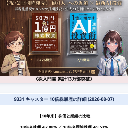
《株入門書 累計13万部突破》
9331 キャスター 10倍株履歴の詳細 (2026-08-07)
【10年来】株価と業績の比較
10年来株価 -67.88% ／ 10年来理論株価 -69.53%