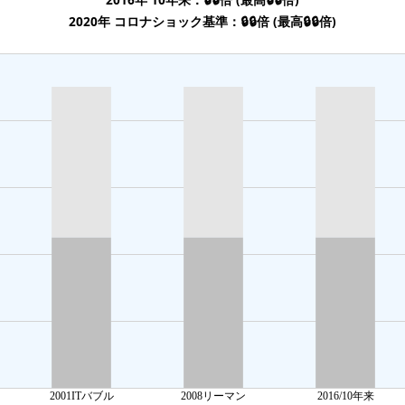
2020年 コロナショック基準：🔒🔒倍 (最高🔒🔒倍)