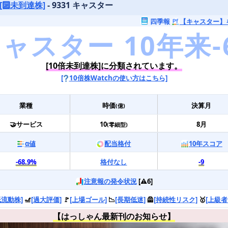
[🔟未到達株]
- 9331 キャスター
四季報
【キャスター】
[10倍未到達株]に分類されています。
[
10倍株Watchの使い方はこちら]
業種
時価
決算月
(億)
🤝サービス
10
8月
(零細型)
α値
配当格付
10年スコア
-68.9%
格付なし
-9
注意報の発令状況
[⚠️6]
低流動株]
🎢
[過大評価]
🚩
[上場ゴール]
📉
[長期低迷]
🦺
[持続性リスク]
🥇
[上級者
【はっしゃん最新刊のお知らせ】