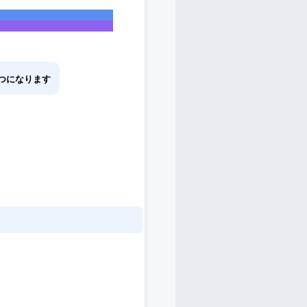
つになります
。