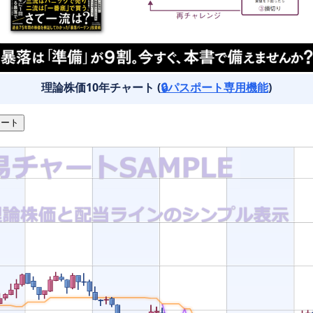
理論株価10年チャート (
🔒パスポート専用機能
)
ート