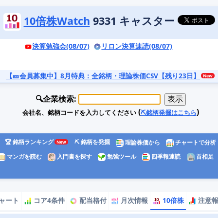
10倍株Watch
9331 キャスター
決算勉強会(08/07)
リロン決算速読(08/07)
【🎫会員募集中】8月特典
：全銘柄・理論株価CSV【残り23日】
🔍企業検索:
(
)
会社名、銘柄コードを入力してください
⛏️銘柄発掘はこちら
🏆 銘柄ランキング
⛏️ 銘柄を発掘
理論株価から
チャートで分析
マンガを読む
入門書を探す
勉強ツール
四季報速読
首相足
ャート
コア4条件
配当格付
月次情報
10倍株
注意