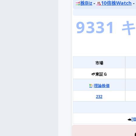
株Biz
-
10倍株Watch
-
市場
🌱東証Ｇ
理論株価
232
🐢
[