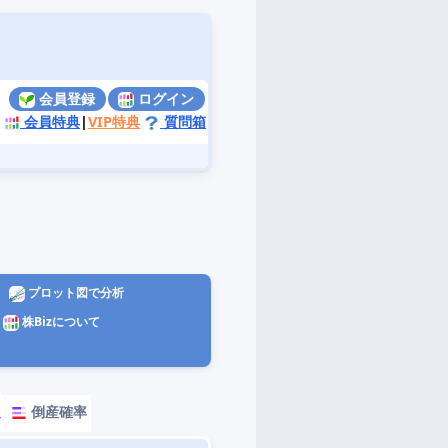
会員登録
ログイン
会員特典
|
VIP特典
質問箱
プロット図で分析
株Bizについて
報
倒産確率