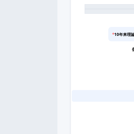
*
10年来理