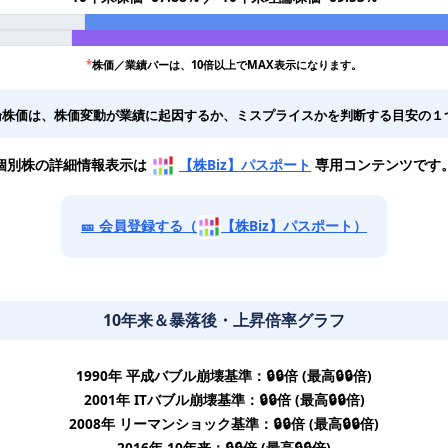
*
株価／業績バーは、10倍以上でMAX表示になります。
論株価は、株価変動が業績に起因するか、ミスプライスかを判断する目安の１
個別株の詳細情報表示は
【株Biz】パスポート
専用コンテンツです
🎫 会員登録する（
【株Biz】パスポート）
10年来＆暴落後・上昇倍率グラフ
1990年 平成バブル崩壊基準：🔒🔒倍 (最高🔒🔒倍)
2001年 ITバブル崩壊基準：🔒🔒倍 (最高🔒🔒倍)
2008年 リーマンショック基準：🔒🔒倍 (最高🔒🔒倍)
2016年 10年来：🔒🔒倍 (最高🔒🔒倍)