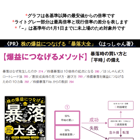
*
グラフは各基準以降の最安値からの倍率です
*
ライトグレー部分は最高倍率と現行倍率の差分を表します
*
「−」は基準年の1月1日までに未上場のため対象外です
《PR》
株の爆益につなげる「暴落大全」
《はっしゃん著》