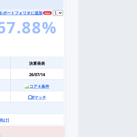
をポートフォリオに追加
決算発表
26/07/14
コア４条件
⭕️0マッチ
向け]