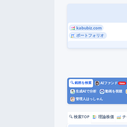
kabubiz.com
ポートフォリオ
🔍 銘柄を検索
AIファンド
生成AIで分析
動画を視聴
管理人はっしゃん
🔍 検索TOP
理論株価
チ