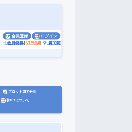
】
会員登録
ログイン
会員特典
|
VIP特典
質問箱
プロット図で分析
株Bizについて