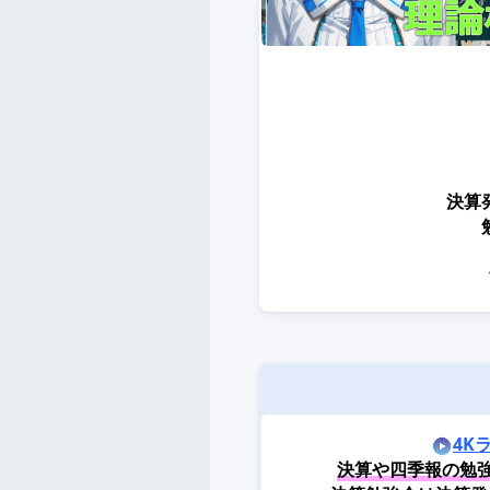
決算
4K
決算や四季報の勉強