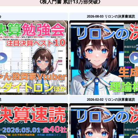
《株入門書 累計13万部突破》
会
2026-08-03 リロンの決算書速読
読
2026-02-02 リロンの決算書速読