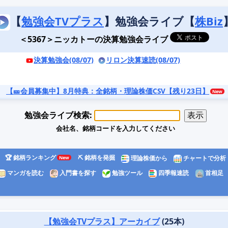
【
勉強会TVプラス
】勉強会ライブ【
株Biz
＜5367＞ニッカトーの決算勉強会ライブ
決算勉強会(08/07)
リロン決算速読(08/07)
【🎫会員募集中】8月特典
：全銘柄・理論株価CSV【残り23日】
勉強会ライブ検索:
会社名、銘柄コードを入力してください
🏆 銘柄ランキング
⛏️ 銘柄を発掘
理論株価から
チャートで分析
マンガを読む
入門書を探す
勉強ツール
四季報速読
首相足
【勉強会TVプラス】アーカイブ
(25本)