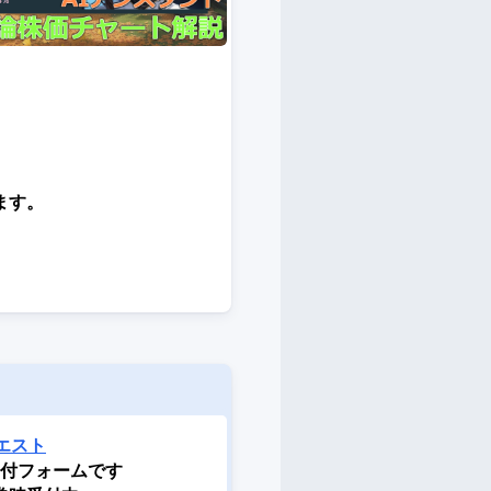
ます。
。
。
エスト
付フォームです