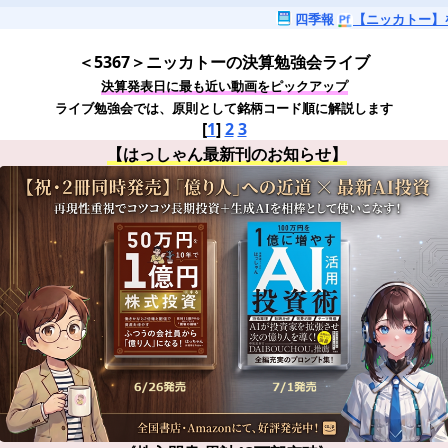
四季報
【ニッカトー】
＜5367＞ニッカトーの決算勉強会ライブ
決算発表日に最も近い動画をピックアップ
ライブ勉強会では、原則として銘柄コード順に解説します
[
1
]
2
3
【はっしゃん最新刊のお知らせ】