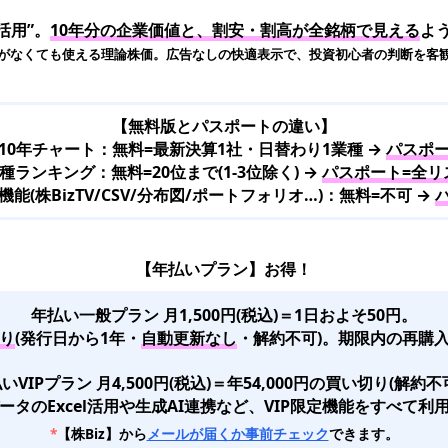
活用”。
10年分の企業価値と、割安・割高が全銘柄で見える
よ
がなくても使える理論株価。広告なしの快適表示で、投資初心者の判断を客
【無料版とパスポートの違い】
10年チャート：無料=最新決算1社・日替わり1業種 →
パスポー
種ランキング：無料=20位まで(1-3位除く) →
パスポート=全リ
(株BizTV/CSV/分布図/ポートフォリオ…)：無料=不可 →
【年払いプラン】お得！
年払い一般プラン 月1,500円(税込)＝1日およそ50円。
り
(発行日から1年・
自動更新なし
・解約不可)。期限内の再購入
いVIPプラン 月4,500円(税込)＝年54,000円の買い切り(解約不
ータのExcel活用や生成AI連携など、VIP限定機能をすべて利
*
【株Biz】から
メールが届くか事前チェック
できます。