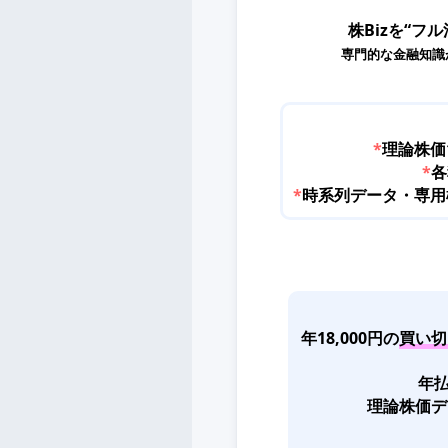
株Bizを“フル
専門的な金融知識
*
理論株価
*
各
*
時系列データ・専用機能
年18,000円の
買い切
年払
理論株価デ