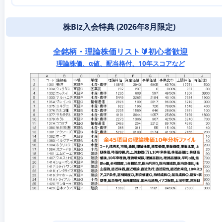
株Biz入会特典 (2026年8月限定)
全銘柄・理論株価リスト🔰初心者歓迎
理論株価、α値、配当格付、10年スコアなど