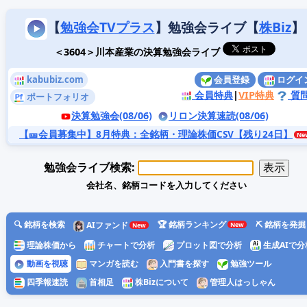
【
勉強会TVプラス
】勉強会ライブ【
株Biz
】
＜3604＞川本産業の決算勉強会ライブ
kabubiz.com
会員登録
ログイ
会員特典
|
VIP特典
質
ポートフォリオ
決算勉強会(08/06)
リロン決算速読(08/06)
【🎫会員募集中】8月特典
：全銘柄・理論株価CSV【残り24日】
勉強会ライブ検索:
会社名、銘柄コードを入力してください
🔍 銘柄を検索
🏆 銘柄ランキング
⛏️ 銘柄を発掘
AIファンド
理論株価から
チャートで分析
プロット図で分析
生成AIで分
動画を視聴
マンガを読む
入門書を探す
勉強ツール
四季報速読
首相足
株Bizについて
管理人はっしゃん