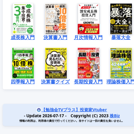
成長株入門
決算書入門
月次情報入門
暴落大全
四季報入門
決算書クイズ
長期投資入門
理論株価入
【勉強会TVプラス】投資家Vtuber
- Update 2026-07-17 - Copyright (C) 2023
株Biz
情報の利用は、利用者の責任で行ってください。当サイトは一切の責任を負いません。