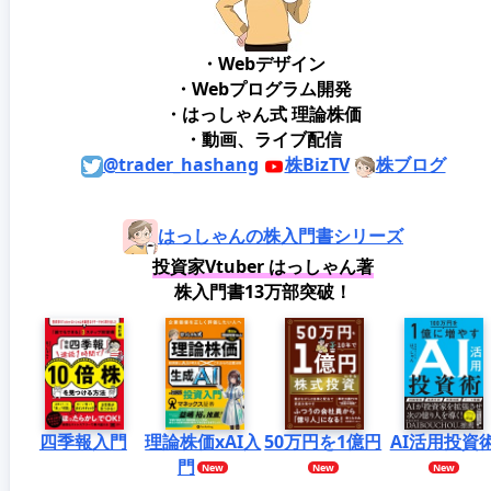
・Webデザイン
・Webプログラム開発
・はっしゃん式 理論株価
・動画、ライブ配信
@trader_hashang
株BizTV
株ブログ
はっしゃんの株入門書シリーズ
投資家Vtuber はっしゃん著
株入門書13万部突破！
四季報入門
理論株価xAI入
50万円を1億円
AI活用投資
門