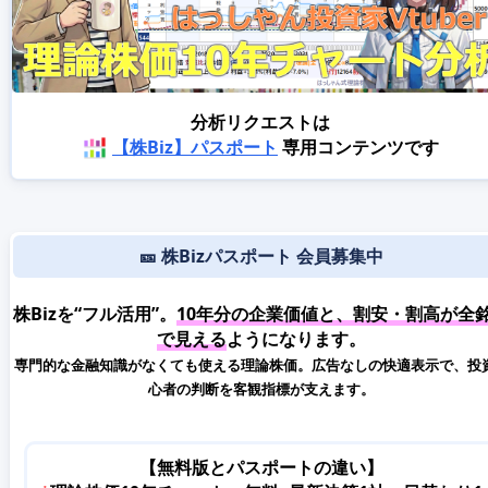
分析リクエストは
【株Biz】パスポート
専用コンテンツです
🎫 株Bizパスポート 会員募集中
株Bizを“フル活用”。
10年分の企業価値と、割安・割高が全
で見える
ようになります。
専門的な金融知識がなくても使える理論株価。広告なしの快適表示で、投
心者の判断を客観指標が支えます。
【無料版とパスポートの違い】