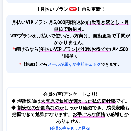
【
月払いプラン
】自動更新！
月払いVIPプラン 月5,000円(税込)
の
自動引き落とし・月
単位で解約可
。
VIPプランを月払いで使いたい方向け。自動更新で手間が
かかりません。
*
続けるなら
[年払いVIPプラン]が10%お得です
(月4,500
円換算)。
*
【株Biz】から
メールが届くか事前チェック
できます。
会員の声(アンケートより)
◆ 理論株価は
大海原で目印が無かった私の羅針盤
です。
◆
割安なのか割高なのか
しっかり確認でき、成長段階も
把握できて勉強になります。
お手ごろな価格
で感謝しか
ありません！
[会員の声をもっと見る]