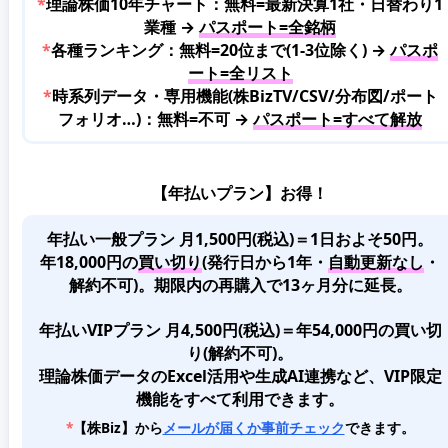
*
理論株価10年チャート：無料=最新決算1社・日替わり1
業種 →
パスポート=全銘柄
*
各種ランキング：無料=20位まで(1-3位除く) →
パスポ
ート=全リスト
*
時系列データ・専用機能(株BizTV/CSV/分布図/ポート
フォリオ…)：無料=不可 →
パスポート=すべて解放
【年払いプラン】お得！
年払い一般プラン 月1,500円(税込)＝1日およそ50円。
年18,000円の
買い切り
(発行日から1年・
自動更新なし
・
解約不可)。期限内の再購入で13ヶ月分に延長。
年払いVIPプラン 月4,500円(税込)＝年54,000円の買い切
り(解約不可)。
理論株価データのExcel活用や生成AI連携など、VIP限定
機能をすべて利用できます。
*
【株Biz】から
メールが届くか事前チェック
できます。