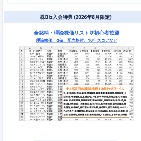
株Biz入会特典 (2026年8月限定)
全銘柄・理論株価リスト🔰初心者歓迎
理論株価、α値、配当格付、10年スコアなど