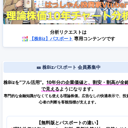
分析リクエストは
【株Biz】パスポート
専用コンテンツです
🎫 株Bizパスポート 会員募集中
株Bizを“フル活用”。
10年分の企業価値と、割安・割高が全
で見える
ようになります。
専門的な金融知識がなくても使える理論株価。広告なしの快適表示で、投
心者の判断を客観指標が支えます。
【無料版とパスポートの違い】