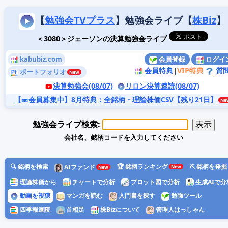
【
勉強会TVプラス
】勉強会ライブ【
株Biz
】
＜3080＞ジェーソンの決算勉強会ライブ
kabubiz.com
会員登録
ログイ
会員特典
|
VIP特典
質
ポートフォリオ
決算勉強会(08/07)
リロン決算速読(08/07)
【🎫会員募集中】8月特典
：全銘柄・理論株価CSV【残り21日】
勉強会ライブ検索:
会社名、銘柄コードを入力してください
🔍 銘柄を検索
🏆 銘柄ランキング
⛏️ 銘柄を発掘
AIファンド
理論株価から
チャートで分析
プロット図で分析
生成AIで分
動画を視聴
マンガを読む
入門書を探す
勉強ツール
四季報速読
首相足
株Bizについて
管理人はっしゃん