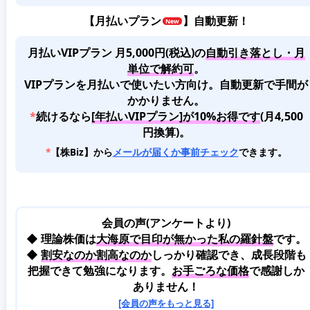
【
月払いプラン
】自動更新！
月払いVIPプラン 月5,000円(税込)
の
自動引き落とし・月
単位で解約可
。
VIPプランを月払いで使いたい方向け。自動更新で手間が
かかりません。
*
続けるなら
[年払いVIPプラン]が10%お得です
(月4,500
円換算)。
*
【株Biz】から
メールが届くか事前チェック
できます。
会員の声(アンケートより)
◆ 理論株価は
大海原で目印が無かった私の羅針盤
です。
◆
割安なのか割高なのか
しっかり確認でき、成長段階も
把握できて勉強になります。
お手ごろな価格
で感謝しか
ありません！
[会員の声をもっと見る]