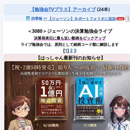
【勉強会TVプラス】アーカイブ
(24本)
四季報
【ジェーソン】をポートフォリオに追加
＜3080＞ジェーソンの決算勉強会ライブ
決算発表日に最も近い動画をピックアップ
ライブ勉強会では、原則として銘柄コード順に解説します
[
1
]
2
3
【はっしゃん最新刊のお知らせ】