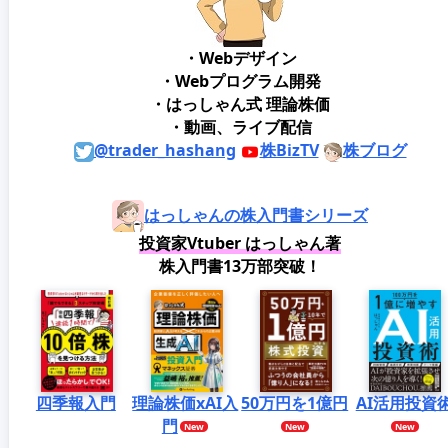
・Webデザイン
・Webプログラム開発
・はっしゃん式 理論株価
・動画、ライブ配信
@trader_hashang
株BizTV
株ブログ
はっしゃんの株入門書シリーズ
投資家Vtuber はっしゃん著
株入門書13万部突破！
四季報入門
理論株価xAI入
50万円を1億円
AI活用投資
門