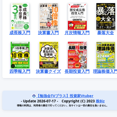
成長株入門
決算書入門
月次情報入門
暴落大全
四季報入門
決算書クイズ
長期投資入門
理論株価入
【勉強会TVプラス】投資家Vtuber
- Update 2026-07-17 - Copyright (C) 2023
株Biz
情報の利用は、利用者の責任で行ってください。当サイトは一切の責任を負いません。