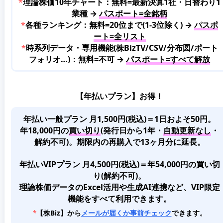
*
理論株価10年チャート：無料=最新決算1社・日替わり1
業種 →
パスポート=全銘柄
*
各種ランキング：無料=20位まで(1-3位除く) →
パスポ
ート=全リスト
*
時系列データ・専用機能(株BizTV/CSV/分布図/ポート
フォリオ…)：無料=不可 →
パスポート=すべて解放
【年払いプラン】お得！
年払い一般プラン 月1,500円(税込)＝1日およそ50円。
年18,000円の
買い切り
(発行日から1年・
自動更新なし
・
解約不可)。期限内の再購入で13ヶ月分に延長。
年払いVIPプラン 月4,500円(税込)＝年54,000円の買い切
り(解約不可)。
理論株価データのExcel活用や生成AI連携など、VIP限定
機能をすべて利用できます。
*
【株Biz】から
メールが届くか事前チェック
できます。