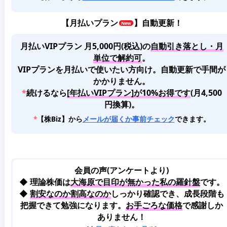
【
月払いプラン
】自動更新！
月払いVIPプラン 月5,000円(税込)
の
自動引き落とし・月
単位で解約可
。
VIPプランを月払いで使いたい方向け。自動更新で手間が
かかりません。
*
続けるなら
[年払いVIPプラン]が10%お得です
(月4,500
円換算)。
*
【株Biz】から
メールが届くか事前チェック
できます。
会員の声(アンケートより)
◆ 理論株価は
大海原で目印が無かった私の羅針盤
です。
◆
割安なのか割高なのか
しっかり確認でき、成長段階も
把握できて勉強になります。
お手ごろな価格
で感謝しか
ありません！