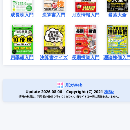
成長株入門
決算書入門
月次情報入門
暴落大全
四季報入門
決算書クイズ
長期投資入門
理論株価入
月次Web
Update 2026-08-06 Copyright (C) 2021
株Biz
情報の利用は、利用者の責任で行ってください。当サイトは一切の責任を負いません。