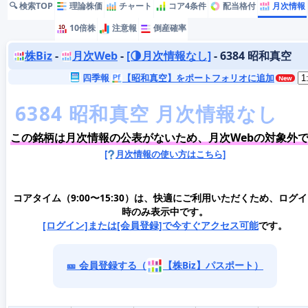
🔍 検索TOP
理論株価
チャート
コア4条件
配当格付
月次情報
10倍株
注意報
倒産確率
株Biz
-
月次Web
-
[🌗月次情報なし]
- 6384 昭和真空
四季報
【昭和真空】をポートフォリオに追加
この銘柄は月次情報の公表がないため、月次Webの対象外
[
月次情報の使い方はこちら]
コアタイム（9:00〜15:30）は、快適にご利用いただくため、ログ
時のみ表示中です。
[ログイン]または[会員登録]で今すぐアクセス可能
です。
🎫 会員登録する（
【株Biz】パスポート）