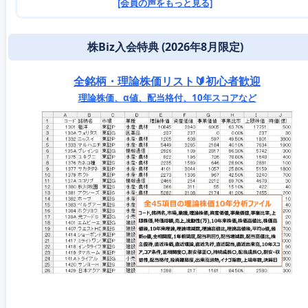
[会員の声をもっと見る]
株Biz入会特典 (2026年8月限定)
全銘柄・理論株価リスト🔰初心者歓迎
理論株価、α値、配当格付、10年スコアなど