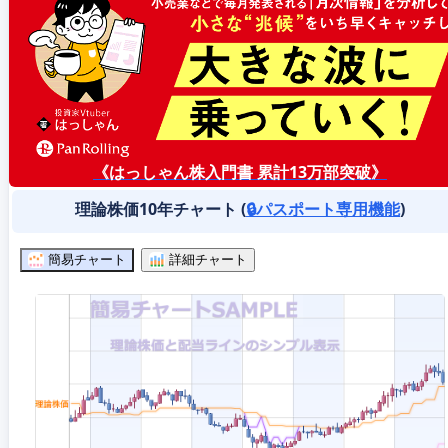
《はっしゃん株入門書 累計13万部突破》
理論株価10年チャート (
🔒パスポート専用機能
)
簡易チャート
詳細チャート