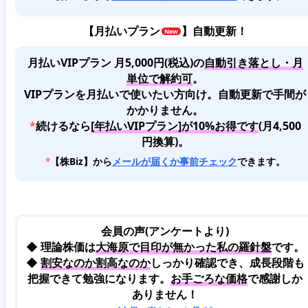
【
月払いプラン
】自動更新！
月払いVIPプラン 月5,000円(税込)
の
自動引き落とし・月
単位で解約可
。
VIPプランを月払いで使いたい方向け。自動更新で手間が
かかりません。
*
続けるなら
[年払いVIPプラン]が10%お得です
(月4,500
円換算)。
*
【株Biz】から
メールが届くか事前チェック
できます。
会員の声(アンケートより)
◆ 理論株価は
大海原で目印が無かった私の羅針盤
です。
◆
割安なのか割高なのか
しっかり確認でき、成長段階も
把握できて勉強になります。
お手ごろな価格
で感謝しか
ありません！