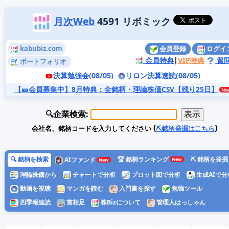
月次Web
4591 リボミック
kabubiz.com
会員登録
ログイ
会員特典
|
VIP特典
質
ポートフォリオ
決算勉強会(08/05)
リロン決算速読(08/05)
【🎫会員募集中】8月特典
：全銘柄・理論株価CSV【残り25日】
🔍企業検索:
(
)
会社名、銘柄コードを入力してください
⛏️銘柄発掘はこちら
🔍 銘柄を検索
🏆 銘柄ランキング
⛏️ 銘柄を発掘
AIファンド
理論株価から
チャートで分析
プロット図で分析
生成AIで分
動画を視聴
マンガを読む
入門書を探す
勉強ツール
四季報速読
首相足
株Bizについて
管理人はっしゃん