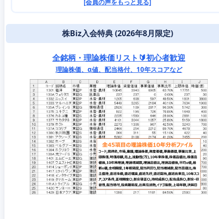
[会員の声をもっと見る]
株Biz入会特典 (2026年8月限定)
全銘柄・理論株価リスト🔰初心者歓迎
理論株価、α値、配当格付、10年スコアなど