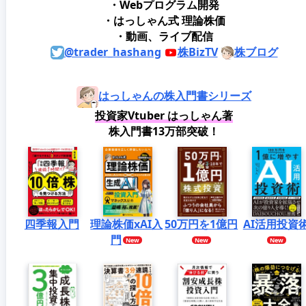
・Webプログラム開発
・はっしゃん式 理論株価
・動画、ライブ配信
@trader_hashang
株BizTV
株ブログ
はっしゃんの株入門書シリーズ
投資家Vtuber はっしゃん著
株入門書13万部突破！
四季報入門
理論株価xAI入
50万円を1億円
AI活用投資
門