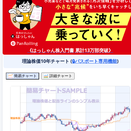
《はっしゃん株入門書 累計13万部突破》
理論株価10年チャート (
🔒パスポート専用機能
)
簡易チャート
詳細チャート