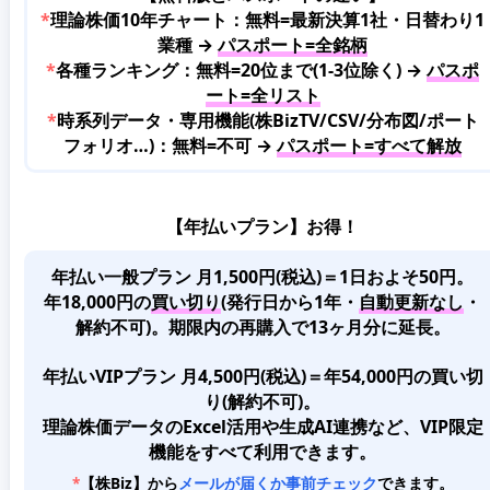
*
理論株価10年チャート：無料=最新決算1社・日替わり1
業種 →
パスポート=全銘柄
*
各種ランキング：無料=20位まで(1-3位除く) →
パスポ
ート=全リスト
*
時系列データ・専用機能(株BizTV/CSV/分布図/ポート
フォリオ…)：無料=不可 →
パスポート=すべて解放
【年払いプラン】お得！
年払い一般プラン 月1,500円(税込)＝1日およそ50円。
年18,000円の
買い切り
(発行日から1年・
自動更新なし
・
解約不可)。期限内の再購入で13ヶ月分に延長。
年払いVIPプラン 月4,500円(税込)＝年54,000円の買い切
り(解約不可)。
理論株価データのExcel活用や生成AI連携など、VIP限定
機能をすべて利用できます。
*
【株Biz】から
メールが届くか事前チェック
できます。