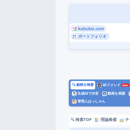
kabubiz.com
ポートフォリオ
🔍 銘柄を検索
AIファンド
生成AIで分析
動画を視聴
管理人はっしゃん
🔍 検索TOP
理論株価
チ