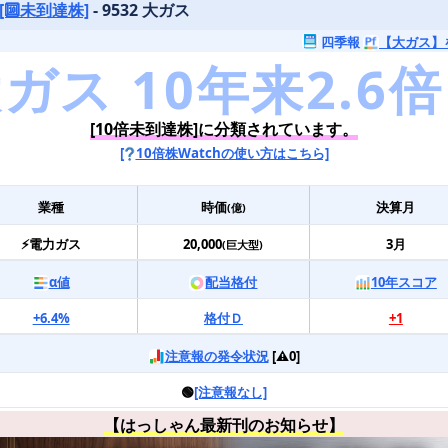
[🔟未到達株]
- 9532 大ガス
四季報
【大ガス】
[10倍未到達株]に分類されています。
[
10倍株Watchの使い方はこちら]
業種
時価
決算月
(億)
⚡電力ガス
20,000
3月
(巨大型)
α値
配当格付
10年スコア
+6.4%
格付Ｄ
+1
注意報の発令状況
[⚠️0]
🟢
[注意報なし]
【はっしゃん最新刊のお知らせ】