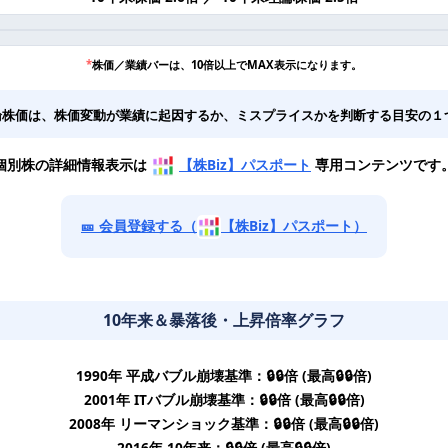
*
株価／業績バーは、10倍以上でMAX表示になります。
論株価は、株価変動が業績に起因するか、ミスプライスかを判断する目安の１
個別株の詳細情報表示は
【株Biz】パスポート
専用コンテンツです
🎫 会員登録する（
【株Biz】パスポート）
10年来＆暴落後・上昇倍率グラフ
1990年 平成バブル崩壊基準：🔒🔒倍 (最高🔒🔒倍)
2001年 ITバブル崩壊基準：🔒🔒倍 (最高🔒🔒倍)
2008年 リーマンショック基準：🔒🔒倍 (最高🔒🔒倍)
2016年 10年来：🔒🔒倍 (最高🔒🔒倍)