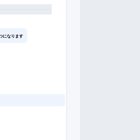
つになります
。