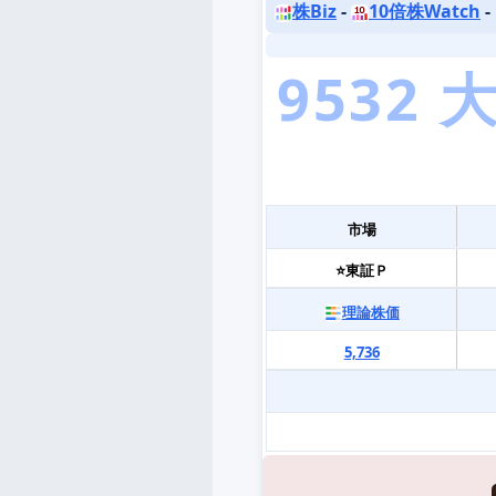
株Biz
-
10倍株Watch
-
市場
⭐東証Ｐ
理論株価
5,736