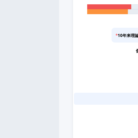
*
10年来理