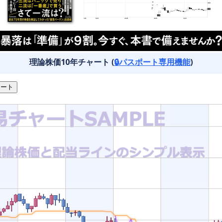
理論株価10年チャート (
🔒パスポート専用機能
)
ート