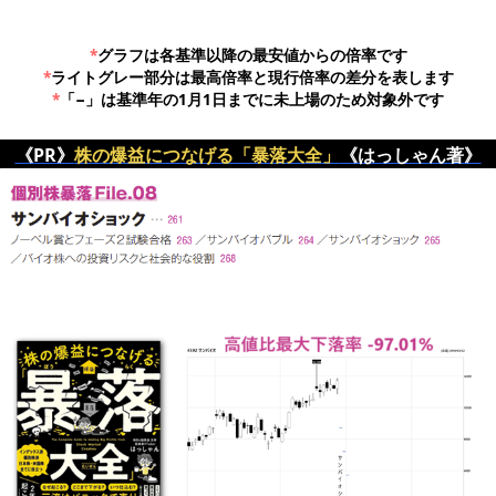
*
グラフは各基準以降の最安値からの倍率です
*
ライトグレー部分は最高倍率と現行倍率の差分を表します
*
「−」は基準年の1月1日までに未上場のため対象外です
《PR》
株の爆益につなげる「暴落大全」
《はっしゃん著》