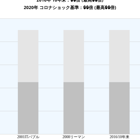
2020年 コロナショック基準：🔒🔒倍 (最高🔒🔒倍)