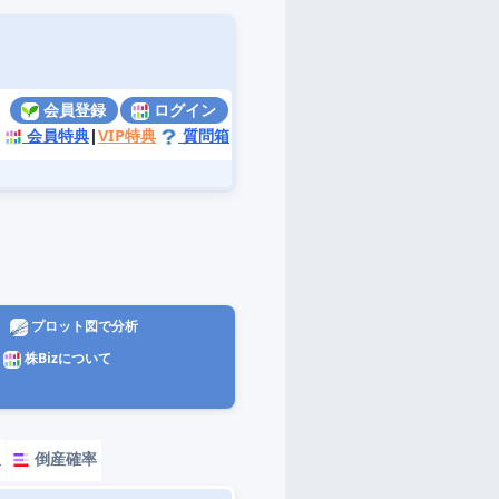
会員登録
ログイン
会員特典
|
VIP特典
質問箱
プロット図で分析
株Bizについて
報
倒産確率