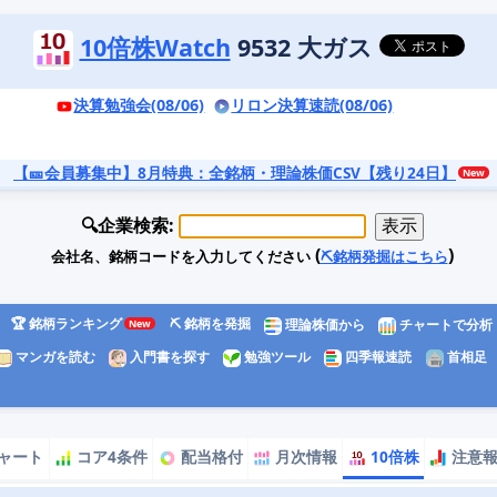
10倍株Watch
9532 大ガス
決算勉強会(08/06)
リロン決算速読(08/06)
【🎫会員募集中】8月特典
：全銘柄・理論株価CSV【残り24日】
🔍企業検索:
(
)
会社名、銘柄コードを入力してください
⛏️銘柄発掘はこちら
🏆 銘柄ランキング
⛏️ 銘柄を発掘
理論株価から
チャートで分析
マンガを読む
入門書を探す
勉強ツール
四季報速読
首相足
ャート
コア4条件
配当格付
月次情報
10倍株
注意