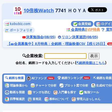
10倍株Watch
7741 ＨＯＹＡ
kabubiz.com
会員登録
ログイ
会員特典
|
VIP特典
質
ポートフォリオ
決算勉強会(08/05)
リロン決算速読(08/05)
【🎫会員募集中】8月特典
：全銘柄・理論株価CSV【残り25日】
🔍企業検索:
(
)
会社名、銘柄コードを入力してください
⛏️銘柄発掘はこちら
🔍 銘柄を検索
🏆 銘柄ランキング
⛏️ 銘柄を発掘
AIファンド
理論株価から
チャートで分析
プロット図で分析
生成AIで分
動画を視聴
マンガを読む
入門書を探す
勉強ツール
四季報速読
首相足
株Bizについて
管理人はっしゃん