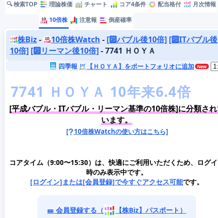
🔍 検索TOP
理論株価
チャート
コア4条件
配当格付
月次情報
10倍株
注意報
倒産確率
株Biz
-
10倍株Watch
-
[🔟バブル後10倍]
[🔟ITバブル後
10倍]
[🔟リーマン後10倍]
- 7741 ＨＯＹＡ
四季報
【ＨＯＹＡ】をポートフォリオに追加
[平成バブル・ITバブル・リーマン基準の10倍株]に分類され
います。
[
10倍株Watchの使い方はこちら]
コアタイム（9:00〜15:30）は、快適にご利用いただくため、ログ
時のみ表示中です。
[ログイン]または[会員登録]で今すぐアクセス可能
です。
🎫 会員登録する（
【株Biz】パスポート）