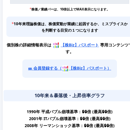
*
株価／業績バーは、10倍以上でMAX表示になります。
*
10年来理論株価は、株価変動が業績に起因するか、ミスプライスか
を判断する目安の１つになります
個別株の詳細情報表示は
【株Biz】パスポート
専用コンテンツ
す。
🎫 会員登録する（
【株Biz】パスポート）
10年来＆暴落後・上昇倍率グラフ
1990年 平成バブル崩壊基準：🔒🔒倍 (最高🔒🔒倍)
2001年 ITバブル崩壊基準：🔒🔒倍 (最高🔒🔒倍)
2008年 リーマンショック基準：🔒🔒倍 (最高🔒🔒倍)