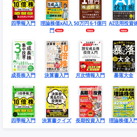
四季報入門
理論株価xAI入
50万円を1億円
AI活用投資
門
成長株入門
決算書入門
月次情報入門
暴落大全
四季報入門
決算書クイズ
長期投資入門
理論株価入