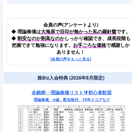
会員の声(アンケートより)
◆ 理論株価は
大海原で目印が無かった私の羅針盤
です。
◆
割安なのか割高なのか
しっかり確認でき、成長段階も
把握できて勉強になります。
お手ごろな価格
で感謝しか
ありません！
[会員の声をもっと見る]
株Biz入会特典 (2026年8月限定)
全銘柄・理論株価リスト🔰初心者歓迎
理論株価、α値、配当格付、10年スコアなど