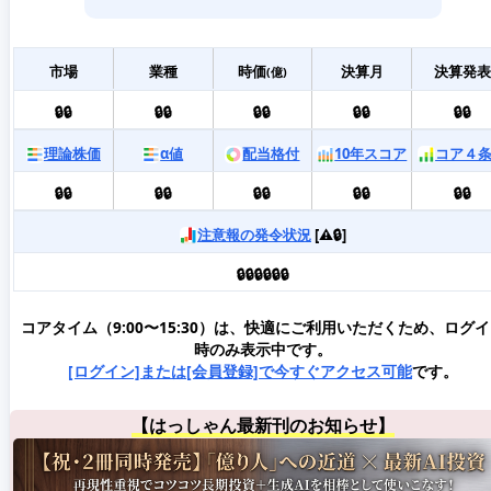
市場
業種
時価
決算月
決算発表
(億)
🔒🔒
🔒🔒
🔒🔒
🔒🔒
🔒🔒
理論株価
α値
配当格付
10年スコア
コア４
🔒🔒
🔒🔒
🔒🔒
🔒🔒
🔒🔒
注意報の発令状況
[⚠️🔒]
🔒🔒🔒🔒🔒🔒
コアタイム（9:00〜15:30）は、快適にご利用いただくため、ログ
時のみ表示中です。
[ログイン]または[会員登録]で今すぐアクセス可能
です。
【はっしゃん最新刊のお知らせ】