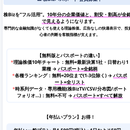
株Bizを“フル活用”。
10年分の企業価値と、割安・割高が全
で見える
ようになります。
専門的な金融知識がなくても使える理論株価。広告なしの快適表示で、投
心者の判断を客観指標が支えます。
【無料版とパスポートの違い】
*
理論株価10年チャート：無料=最新決算1社・日替わり1
業種 →
パスポート=全銘柄
*
各種ランキング：無料=20位まで(1-3位除く) →
パスポ
ート=全リスト
*
時系列データ・専用機能(株BizTV/CSV/分布図/ポート
フォリオ…)：無料=不可 →
パスポート=すべて解放
【年払いプラン】お得！