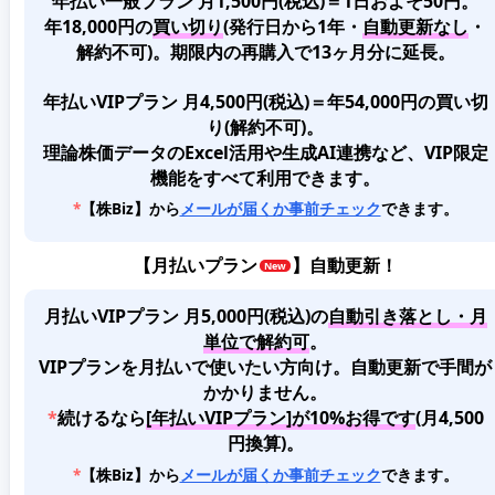
年払い一般プラン 月1,500円(税込)＝1日およそ50円。
年18,000円の
買い切り
(発行日から1年・
自動更新なし
・
解約不可)。期限内の再購入で13ヶ月分に延長。
年払いVIPプラン 月4,500円(税込)＝年54,000円の買い切
り(解約不可)。
理論株価データのExcel活用や生成AI連携など、VIP限定
機能をすべて利用できます。
*
【株Biz】から
メールが届くか事前チェック
できます。
【
月払いプラン
】自動更新！
月払いVIPプラン 月5,000円(税込)
の
自動引き落とし・月
単位で解約可
。
VIPプランを月払いで使いたい方向け。自動更新で手間が
かかりません。
*
続けるなら
[年払いVIPプラン]が10%お得です
(月4,500
円換算)。
*
【株Biz】から
メールが届くか事前チェック
できます。