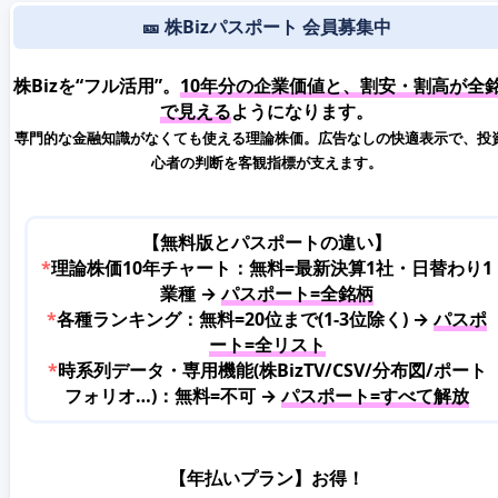
🎫 株Bizパスポート 会員募集中
株Bizを“フル活用”。
10年分の企業価値と、割安・割高が全
で見える
ようになります。
専門的な金融知識がなくても使える理論株価。広告なしの快適表示で、投
心者の判断を客観指標が支えます。
【無料版とパスポートの違い】
*
理論株価10年チャート：無料=最新決算1社・日替わり1
業種 →
パスポート=全銘柄
*
各種ランキング：無料=20位まで(1-3位除く) →
パスポ
ート=全リスト
*
時系列データ・専用機能(株BizTV/CSV/分布図/ポート
フォリオ…)：無料=不可 →
パスポート=すべて解放
【年払いプラン】お得！