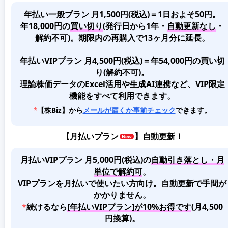
年払い一般プラン 月1,500円(税込)＝1日およそ50円。
年18,000円の
買い切り
(発行日から1年・
自動更新なし
・
解約不可)。期限内の再購入で13ヶ月分に延長。
年払いVIPプラン 月4,500円(税込)＝年54,000円の買い切
り(解約不可)。
理論株価データのExcel活用や生成AI連携など、VIP限定
機能をすべて利用できます。
*
【株Biz】から
メールが届くか事前チェック
できます。
【
月払いプラン
】自動更新！
月払いVIPプラン 月5,000円(税込)
の
自動引き落とし・月
単位で解約可
。
VIPプランを月払いで使いたい方向け。自動更新で手間が
かかりません。
*
続けるなら
[年払いVIPプラン]が10%お得です
(月4,500
円換算)。