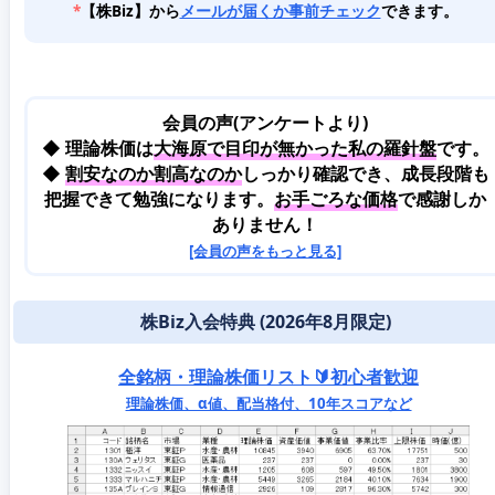
*
【株Biz】から
メールが届くか事前チェック
できます。
会員の声(アンケートより)
◆ 理論株価は
大海原で目印が無かった私の羅針盤
です。
◆
割安なのか割高なのか
しっかり確認でき、成長段階も
把握できて勉強になります。
お手ごろな価格
で感謝しか
ありません！
[会員の声をもっと見る]
株Biz入会特典 (2026年8月限定)
全銘柄・理論株価リスト🔰初心者歓迎
理論株価、α値、配当格付、10年スコアなど