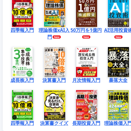
四季報入門
理論株価xAI入
50万円を1億円
AI活用投資
門
成長株入門
決算書入門
月次情報入門
暴落大全
四季報入門
決算書クイズ
長期投資入門
理論株価入