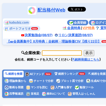
配当格付Web
kabubiz.com
会員登録
ログイ
会員特典
|
VIP特典
質
ポートフォリオ
決算勉強会(08/07)
リロン決算速読(08/07)
【🎫会員募集中】8月特典
：全銘柄・理論株価CSV【残り22日】
🔍企業検索:
(
)
会社名、銘柄コードを入力してください
⛏️銘柄発掘はこちら
🔍 銘柄を検索
🏆 銘柄ランキング
⛏️ 銘柄を発掘
AIファンド
理論株価から
チャートで分析
プロット図で分析
生成AIで分
動画を視聴
マンガを読む
入門書を探す
勉強ツール
四季報速読
首相足
株Bizについて
管理人はっしゃん