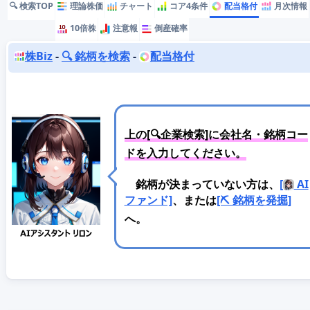
🔍 検索TOP
理論株価
チャート
コア4条件
配当格付
月次情報
10倍株
注意報
倒産確率
株Biz
-
🔍 銘柄を検索
-
配当格付
上の[🔍企業検索]に会社名・銘柄コー
ドを入力してください。
銘柄が決まっていない方は、
[
AI
ファンド]
、または
[⛏️ 銘柄を発掘]
へ。