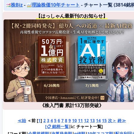
株Biz
-
理論株価10年チャート
- チャート一覧 (3814銘柄
【はっしゃん最新刊のお知らせ】
《株入門書 累計13万部突破》
≪始
＜前 [
1
]
2
3
4
5
6
7
8
9
10
11
12
13
14
15
次＞
終≫
[📋 銘柄一覧
|📈 チャート一覧]
[コード順|
企業規模順
|
決算発表順
|
α値順
|
10年スコア順
|
配当利回