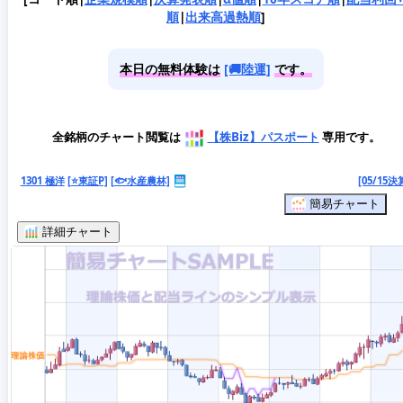
順
|
出来高過熱順
]
本日の無料体験は
[🚚陸運]
です。
全銘柄のチャート閲覧は
【株Biz】パスポート
専用です。
1301 極洋
[⭐東証P]
[🐟水産農林]
[05/15決
簡易チャート
詳細チャート