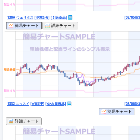
130A ウェリタス
[🌱東証G]
[💊医薬品]
[08/05決
簡易チャート
詳細チャート
1332 ニッスイ
[⭐東証P]
[🐟水産農林]
[08/06決
簡易チャート
詳細チャート