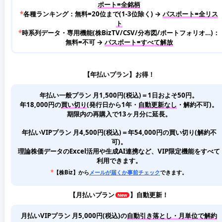
ポート=全銘柄
*
各種ランキング：無料=20位まで(1-3位除く) →
パスポート=全リス
ト
*
時系列データ・専用機能(株BizTV/CSV/分布図/ポートフォリオ…)：
無料=不可 →
パスポート=すべて解放
【年払いプラン】お得！
年払い一般プラン 月1,500円(税込)＝1日およそ50円。
年18,000円の
買い切り
(発行日から1年・
自動更新なし
・解約不可)。
期限内の再購入で13ヶ月分に延長。
年払いVIPプラン 月4,500円(税込)＝年54,000円の買い切り(解約不
可)。
理論株価データのExcel活用や生成AI連携など、VIP限定機能をすべて
利用できます。
*
【株Biz】から
メールが届くか事前チェック
できます。
【
月払いプラン
】自動更新！
月払いVIPプラン 月5,000円(税込)
の
自動引き落とし・月単位で解約