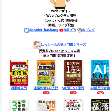
・Webデザイン
・Webプログラム開発
・はっしゃん式 理論株価
・動画、ライブ配信
@trader_hashang
株BizTV
株ブログ
はっしゃんの株入門書シリーズ
投資家Vtuber はっしゃん著
株入門書13万部突破！
四季報入門
理論株価xAI入門
50万円を1億円
AI活用投資術