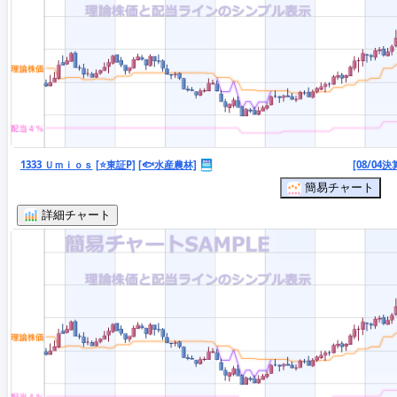
1333 Ｕｍｉｏｓ
[⭐東証P]
[🐟水産農林]
[08/04決
簡易チャート
詳細チャート