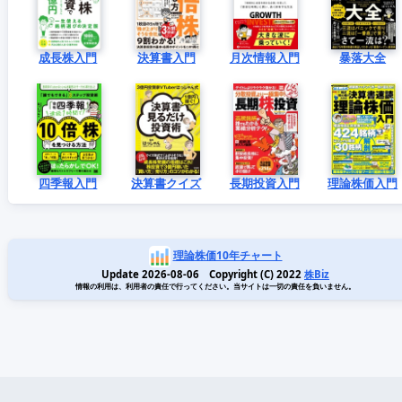
成長株入門
決算書入門
月次情報入門
暴落大全
四季報入門
決算書クイズ
長期投資入門
理論株価入門
理論株価10年チャート
Update 2026-08-06 Copyright (C) 2022
株Biz
情報の利用は、利用者の責任で行ってください。当サイトは一切の責任を負いません。