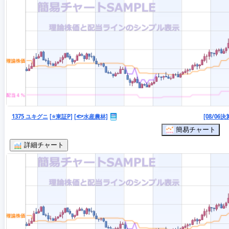
1375 ユキグニ
[⭐東証P]
[🐟水産農林]
[08/06決
簡易チャート
詳細チャート