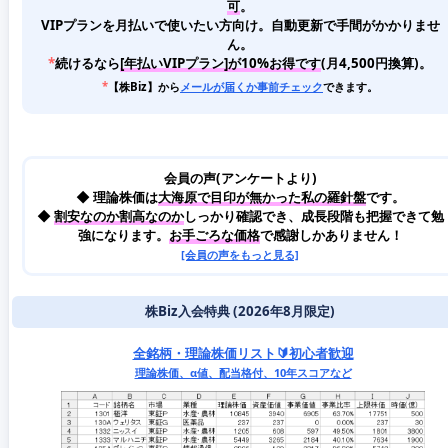
可
。
VIPプランを月払いで使いたい方向け。自動更新で手間がかかりませ
ん。
*
続けるなら
[年払いVIPプラン]が10%お得です
(月4,500円換算)。
*
【株Biz】から
メールが届くか事前チェック
できます。
会員の声(アンケートより)
◆ 理論株価は
大海原で目印が無かった私の羅針盤
です。
◆
割安なのか割高なのか
しっかり確認でき、成長段階も把握できて勉
強になります。
お手ごろな価格
で感謝しかありません！
[会員の声をもっと見る]
株Biz入会特典 (2026年8月限定)
全銘柄・理論株価リスト🔰初心者歓迎
理論株価、α値、配当格付、10年スコアなど