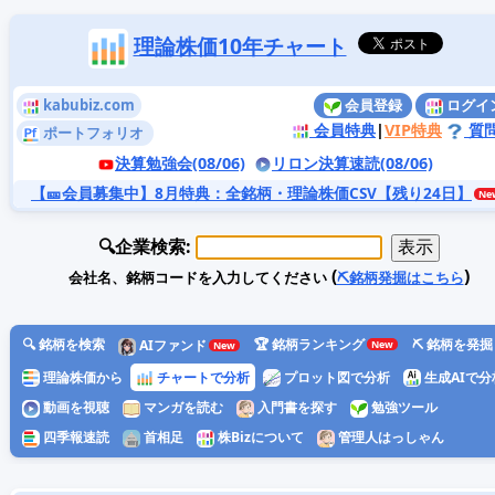
理論株価10年チャート
kabubiz.com
会員登録
ログイ
会員特典
|
VIP特典
質
ポートフォリオ
決算勉強会(08/06)
リロン決算速読(08/06)
【🎫会員募集中】8月特典
：全銘柄・理論株価CSV【残り24日】
🔍企業検索:
(
)
会社名、銘柄コードを入力してください
⛏️銘柄発掘はこちら
🔍 銘柄を検索
🏆 銘柄ランキング
⛏️ 銘柄を発掘
AIファンド
理論株価から
チャートで分析
プロット図で分析
生成AIで分
動画を視聴
マンガを読む
入門書を探す
勉強ツール
四季報速読
首相足
株Bizについて
管理人はっしゃん