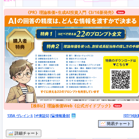
《PR》理論株価×生成AI投資入門《3/16新発売》
【株Biz】理論株価Web《公式ガイドブック》
135A ヴレインＳ
[🌱東証G]
[💻情報通信]
[07/14決
簡易チャート
詳細チャート