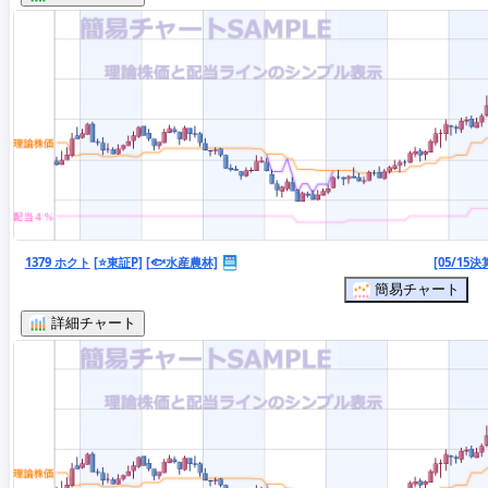
1379 ホクト
[⭐東証P]
[🐟水産農林]
[05/15決
簡易チャート
詳細チャート