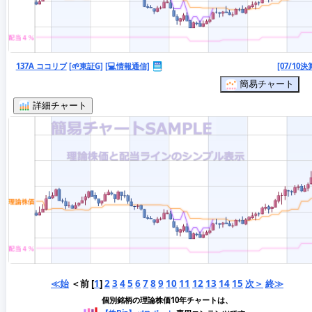
137A ココリブ
[🌱東証G]
[💻情報通信]
[07/10決
簡易チャート
詳細チャート
≪始
＜前 [
1
]
2
3
4
5
6
7
8
9
10
11
12
13
14
15
次＞
終≫
個別銘柄の理論株価10年チャートは、