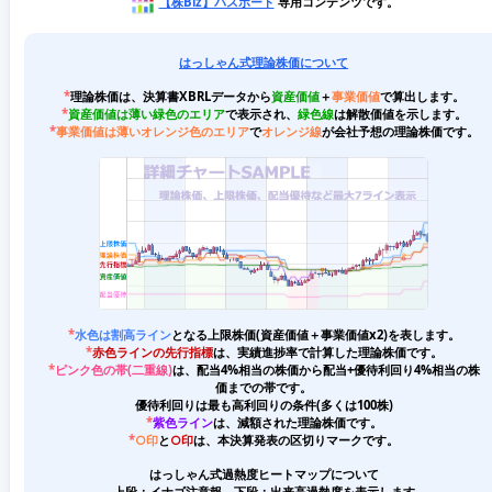
【株Biz】パスポート
専用コンテンツです。
はっしゃん式理論株価について
*
理論株価は、決算書XBRLデータから
資産価値
＋
事業価値
で算出します。
*
資産価値は薄い緑色のエリア
で表示され、
緑色線
は解散価値を示します。
*
事業価値は薄いオレンジ色のエリア
で
オレンジ線
が会社予想の理論株価です。
*
水色は割高ライン
となる上限株価(資産価値＋事業価値x2)を表します。
*
赤色ラインの先行指標
は、実績進捗率で計算した理論株価です。
*
ピンク色の帯(二重線)
は、配当4%相当の株価から配当+優待利回り4%相当の株
価までの帯です。
優待利回りは最も高利回りの条件(多くは100株)
*
紫色ライン
は、減額された理論株価です。
*
○印
と
○印
は、本決算発表の区切りマークです。
はっしゃん式過熱度ヒートマップについて
上段：イナゴ注意報、下段：出来高過熱度を表示します