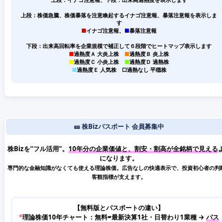
上段：株価急騰、株価暴落を注意喚起するイナゴ注意報、暴落注意報を表示しま
す
■
イナゴ注意報、
■
暴落注意報
下段：出来高回転率を企業規模で補正して６段階でヒートマップ表示します
■
過熱度Ａ 大炎上株
■
過熱度Ｂ 炎上株
■
過熱度Ｃ 小炎上株
■
過熱度Ｄ 過熱株
■
過熱度Ｅ 人気株
□
過熱なし 平穏株
🎫 株Bizパスポート 会員募集中
株Bizを“フル活用”。
10年分の企業価値と、割安・割高が全銘柄で見える
になります。
専門的な金融知識がなくても使える理論株価。広告なしの快適表示で、投資初心者の判
客観指標が支えます。
【無料版とパスポートの違い】
*
理論株価10年チャート：無料=最新決算1社・日替わり1業種 →
パス