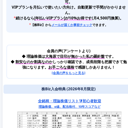
可
。
VIPプランを月払いで使いたい方向け。自動更新で手間がかかりませ
ん。
*
続けるなら
[年払いVIPプラン]が10%お得です
(月4,500円換算)。
*
【株Biz】から
メールが届くか事前チェック
できます。
会員の声(アンケートより)
◆ 理論株価は
大海原で目印が無かった私の羅針盤
です。
◆
割安なのか割高なのか
しっかり確認でき、成長段階も把握できて勉
強になります。
お手ごろな価格
で感謝しかありません！
[会員の声をもっと見る]
株Biz入会特典 (2026年8月限定)
全銘柄・理論株価リスト🔰初心者歓迎
理論株価、α値、配当格付、10年スコアなど