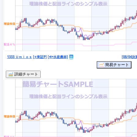
1333 Ｕｍｉｏｓ
[⭐東証P]
[🐟水産農林]
[08/04決
簡易チャート
詳細チャート