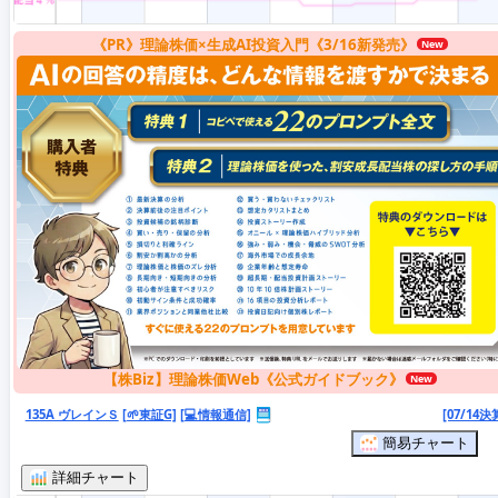
《PR》理論株価×生成AI投資入門《3/16新発売》
【株Biz】理論株価Web《公式ガイドブック》
135A ヴレインＳ
[🌱東証G]
[💻情報通信]
[07/14決
簡易チャート
詳細チャート