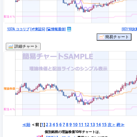
137A ココリブ
[🌱東証G]
[💻情報通信]
[07/10決
簡易チャート
詳細チャート
≪始
＜前 [
1
]
2
3
4
5
6
7
8
9
10
11
12
13
14
15
次＞
終≫
個別銘柄の理論株価10年チャートは、