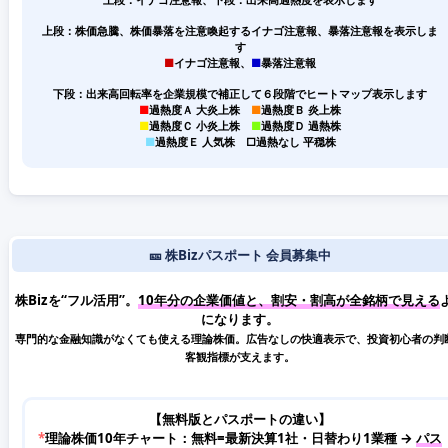
上段：株価急騰、株価暴落を注意喚起するイナゴ注意報、暴落注意報を表示しま
す
■
イナゴ注意報、
■
暴落注意報
下段：出来高回転率を企業規模で補正して６段階でヒートマップ表示します
■
過熱度Ａ 大炎上株
■
過熱度Ｂ 炎上株
■
過熱度Ｃ 小炎上株
■
過熱度Ｄ 過熱株
■
過熱度Ｅ 人気株
□
過熱なし 平穏株
🎫 株Bizパスポート 会員募集中
株Bizを“フル活用”。
10年分の企業価値と、割安・割高が全銘柄で見える
になります。
専門的な金融知識がなくても使える理論株価。広告なしの快適表示で、投資初心者の判
客観指標が支えます。
【無料版とパスポートの違い】
*
理論株価10年チャート：無料=最新決算1社・日替わり1業種 →
パス