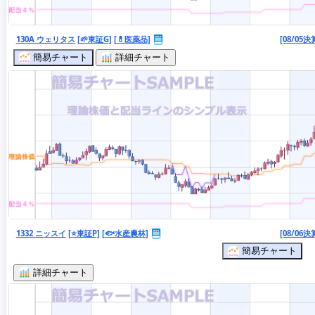
130A ウェリタス
[🌱東証G]
[💊医薬品]
[08/05決
簡易チャート
詳細チャート
1332 ニッスイ
[⭐東証P]
[🐟水産農林]
[08/06決
簡易チャート
詳細チャート