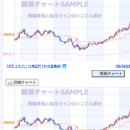
1375 ユキグニ
[⭐東証P]
[🐟水産農林]
[08/06決
簡易チャート
詳細チャート