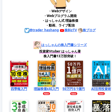
・Webデザイン
・Webプログラム開発
・はっしゃん式 理論株価
・動画、ライブ配信
@trader_hashang
株BizTV
株ブログ
はっしゃんの株入門書シリーズ
投資家Vtuber はっしゃん著
株入門書13万部突破！
四季報入門
理論株価xAI入門
50万円を1億円
AI活用投資術