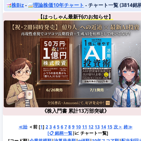
株Biz
-
理論株価10年チャート
- チャート一覧 (3814銘柄
【はっしゃん最新刊のお知らせ】
《株入門書 累計13万部突破》
≪始
＜前 [
1
]
2
3
4
5
6
7
8
9
10
11
12
13
14
15
次＞
終≫
[📋 銘柄一覧
|📈 チャート一覧]
[コード順|
企業規模順
|
決算発表順
|
α値順
|
10年スコア順
|
配当利回