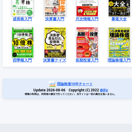
成長株入門
決算書入門
月次情報入門
暴落大全
四季報入門
決算書クイズ
長期投資入門
理論株価入門
理論株価10年チャート
Update 2026-08-06 Copyright (C) 2022
株Biz
情報の利用は、利用者の責任で行ってください。当サイトは一切の責任を負いません。