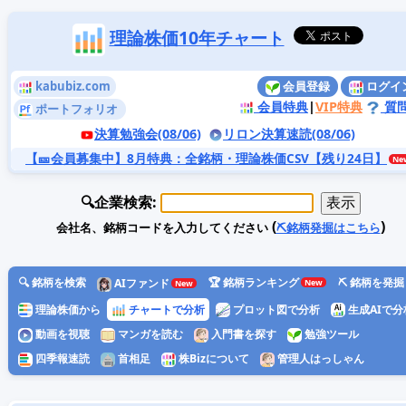
理論株価10年チャート
kabubiz.com
会員登録
ログイ
会員特典
|
VIP特典
質
ポートフォリオ
決算勉強会(08/06)
リロン決算速読(08/06)
【🎫会員募集中】8月特典
：全銘柄・理論株価CSV【残り24日】
🔍企業検索:
(
)
会社名、銘柄コードを入力してください
⛏️銘柄発掘はこちら
🔍 銘柄を検索
🏆 銘柄ランキング
⛏️ 銘柄を発掘
AIファンド
理論株価から
チャートで分析
プロット図で分析
生成AIで分
動画を視聴
マンガを読む
入門書を探す
勉強ツール
四季報速読
首相足
株Bizについて
管理人はっしゃん