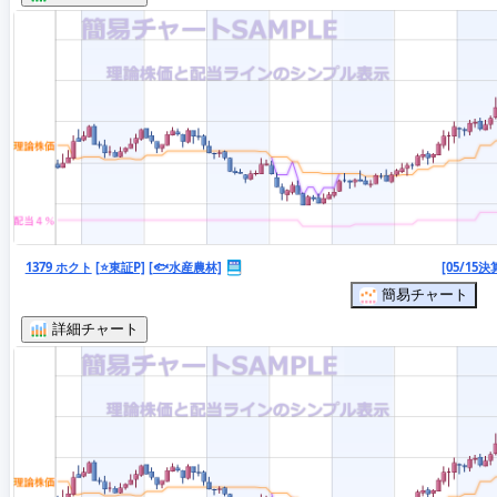
1379 ホクト
[⭐東証P]
[🐟水産農林]
[05/15決
簡易チャート
詳細チャート