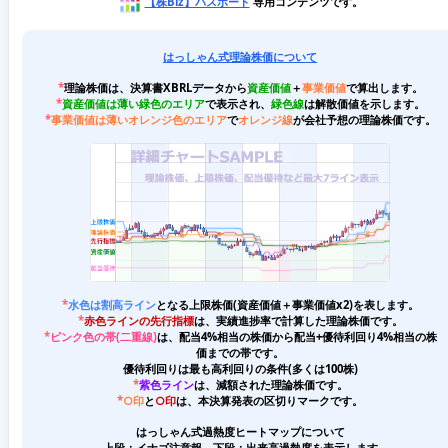
【株Biz】パスポート
専用コンテンツです。
はっしゃん式理論株価について
*
理論株価は、決算書XBRLデータから
資産価値
＋
事業価値
で算出します。
*
資産価値は薄い緑色のエリア
で表示され、
緑色線
は解散価値を示します。
*
事業価値は薄いオレンジ色のエリア
で
オレンジ線
が会社予想の理論株価です。
*
水色は割高ライン
となる上限株価(資産価値＋事業価値x2)を表します。
*
赤色ラインの先行指標
は、実績進捗率で計算した理論株価です。
*
ピンク色の帯(二重線)
は、配当4%相当の株価から配当+優待利回り4%相当の株
価までの帯です。
優待利回りは最も高利回りの条件(多くは100株)
*
紫色ライン
は、減額された理論株価です。
*
○印
と
○印
は、本決算発表の区切りマークです。
はっしゃん式過熱度ヒートマップについて
上段：イナゴ注意報、下段：出来高過熱度を表示します