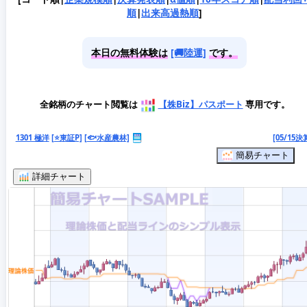
順
|
出来高過熱順
]
本日の無料体験は
[🚚陸運]
です。
全銘柄のチャート閲覧は
【株Biz】パスポート
専用です。
1301 極洋
[⭐東証P]
[🐟水産農林]
[05/15決
簡易チャート
詳細チャート