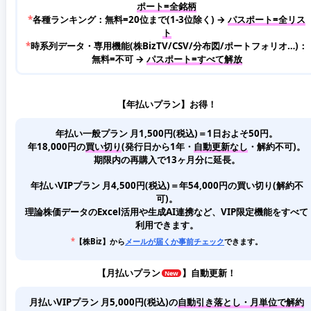
ポート=全銘柄
*
各種ランキング：無料=20位まで(1-3位除く) →
パスポート=全リス
ト
*
時系列データ・専用機能(株BizTV/CSV/分布図/ポートフォリオ…)：
無料=不可 →
パスポート=すべて解放
【年払いプラン】お得！
年払い一般プラン 月1,500円(税込)＝1日およそ50円。
年18,000円の
買い切り
(発行日から1年・
自動更新なし
・解約不可)。
期限内の再購入で13ヶ月分に延長。
年払いVIPプラン 月4,500円(税込)＝年54,000円の買い切り(解約不
可)。
理論株価データのExcel活用や生成AI連携など、VIP限定機能をすべて
利用できます。
*
【株Biz】から
メールが届くか事前チェック
できます。
【
月払いプラン
】自動更新！
月払いVIPプラン 月5,000円(税込)
の
自動引き落とし・月単位で解約