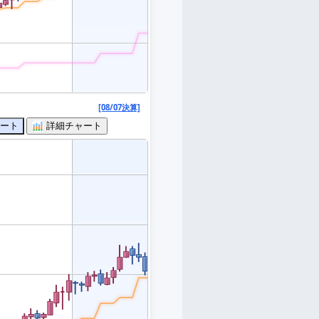
[08/07決算]
ート
詳細チャート