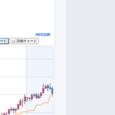
[08/07決算]
ート
詳細チャート