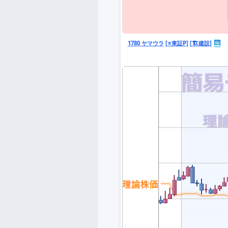
1780 ヤマウラ
[⭐東証P]
[🏗️建設]