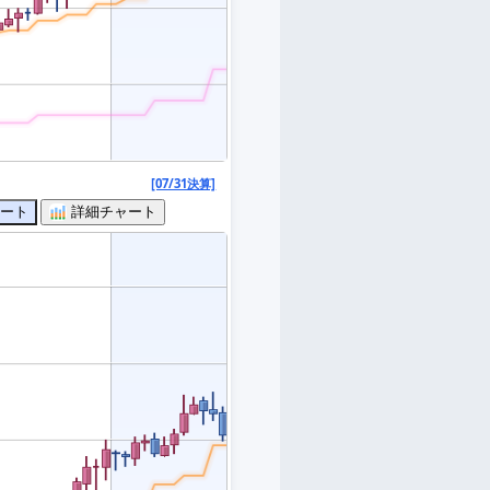
[07/31決算]
ート
詳細チャート