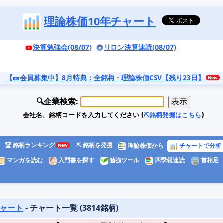
理論株価10年チャート
決算勉強会(08/07)
リロン決算速読(08/07)
【🎫会員募集中】8月特典
：全銘柄・理論株価CSV【残り23日】
🔍企業検索:
(
)
会社名、銘柄コードを入力してください
⛏️銘柄発掘はこちら
🏆 銘柄ランキング
⛏️ 銘柄を発掘
理論株価から
チャートで分析
マンガを読む
入門書を探す
勉強ツール
四季報速読
首相足
チャート
- チャート一覧 (3814銘柄)