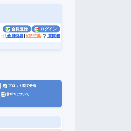
会員登録
ログイン
会員特典
|
VIP特典
質問箱
プロット図で分析
株Bizについて