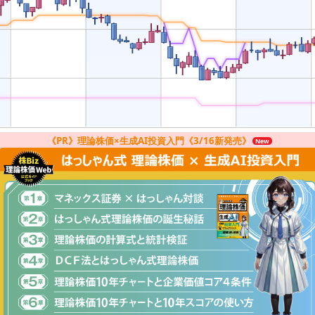
《PR》理論株価×生成AI投資入門《3/16新発売》