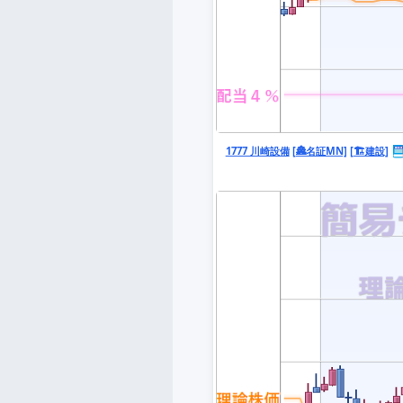
1777 川崎設備
[🏯名証MN]
[🏗️建設]