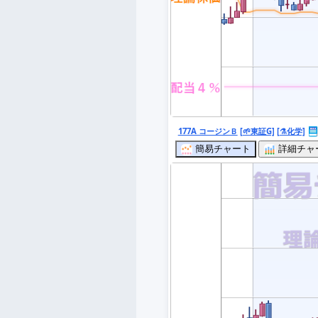
177A コージンＢ
[🌱東証G]
[⚗️化学]
簡易チャート
詳細チャ