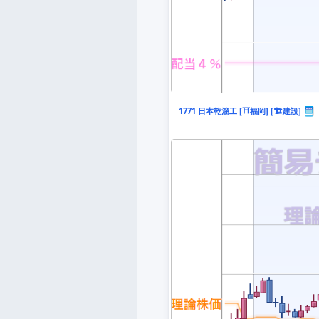
1771 日本乾溜工
[⛩️福岡]
[🏗️建設]