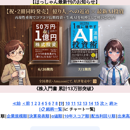
【はっしゃん最新刊のお知らせ】
《株入門書 累計13万部突破》
≪始
＜前
1
2
3
4
5
6
7
8
[
9
]
10
11
12
13
14
15
次＞
終≫
[📋 銘柄一覧
|📈 チャート一覧]
順|
企業規模順
|
決算発表順
|
α値順
|
10年スコア順
|
配当利回り順
|
出来高