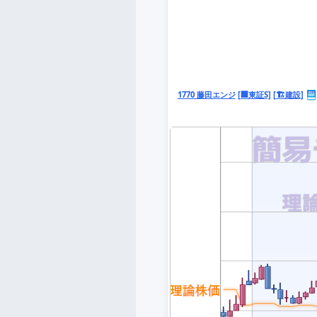
1770 藤田エンジ
[🏢東証S]
[🏗️建設]